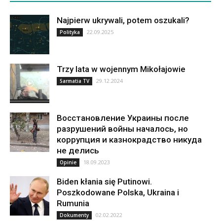
Najpierw ukrywali, potem oszukali?
22.09.2025
Polityka
Trzy lata w wojennym Mikołajowie
29.12.2024
Sarmatia TV
Восстановление Украины после
разрушений войны началось, но
коррупция и казнокрадство никуда
не делись
18.09.2023
Opinie
Biden kłania się Putinowi.
Poszkodowane Polska, Ukraina i
Rumunia
02.02.2022
Dokumenty