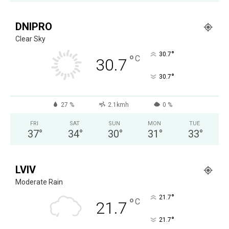
DNIPRO
Clear Sky
°
30.7
°
C
30.7
°
30.7
27 %
2.1kmh
0 %
FRI
SAT
SUN
MON
TUE
37
°
34
°
30
°
31
°
33
°
LVIV
Moderate Rain
°
21.7
°
C
21.7
°
21.7