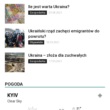
Ile jest warta Ukraina?
03.08.2021
Gospodarka
Ukraiński rząd zachęci emigrantów do
powrotu?
18.05.2021
Obywatele
Ukraina – złoża dla zuchwałych
17.05.2021
Gospodarka
POGODA
KYIV
Clear Sky
°
31