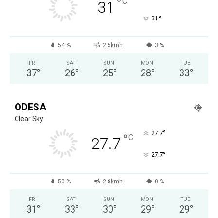
°
C
31
°
31
54 %
2.5kmh
3 %
FRI
SAT
SUN
MON
TUE
37
°
26
°
25
°
28
°
33
°
ODESA
Clear Sky
°
27.7
°
C
27.7
°
27.7
50 %
2.8kmh
0 %
FRI
SAT
SUN
MON
TUE
31
°
33
°
30
°
29
°
29
°