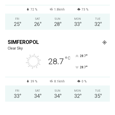
72 %
1.8kmh
73 %
FRI
SAT
SUN
MON
TUE
25
°
26
°
28
°
33
°
32
°
SIMFEROPOL
Clear Sky
°
28.7
°
C
28.7
°
28.7
39 %
8.1kmh
0 %
FRI
SAT
SUN
MON
TUE
33
°
34
°
34
°
32
°
35
°