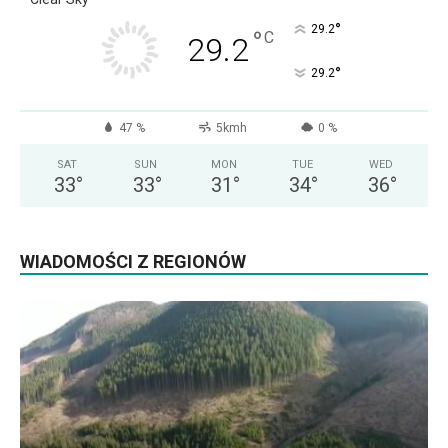
°
29.2
°
C
29.2
°
29.2
47 %
5kmh
0 %
SAT
SUN
MON
TUE
WED
33
°
33
°
31
°
34
°
36
°
WIADOMOŚCI Z REGIONÓW