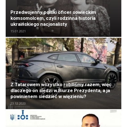
Przedwojenny polski oficer sowieckim
komsomolcem, czyli rodzinna historia
ukraińskiego nacjonalisty
15.01.2021
Z Tatarowem wszystko robiliśmy razem, więc
dlaczego on siedzi w Biurze Prezydenta, a ja
powinienem siedzieć w więzieniu?
23.12.2020