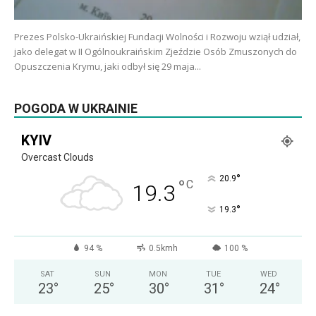
Prezes Polsko-Ukraińskiej Fundacji Wolności i Rozwoju wziął udział,
jako delegat w II Ogólnoukraińskim Zjeździe Osób Zmuszonych do
Opuszczenia Krymu, jaki odbył się 29 maja...
POGODA W UKRAINIE
KYIV
Overcast Clouds
°
20.9
°
C
19.3
°
19.3
94 %
0.5kmh
100 %
SAT
SUN
MON
TUE
WED
23
°
25
°
30
°
31
°
24
°