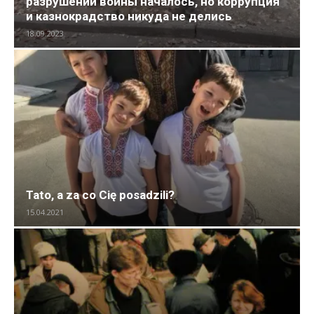
разрушений войны началось, но коррупция
и казнокрадство никуда не делись
18.09.2023
Tato, a za co Cię posadzili?
15.04.2021