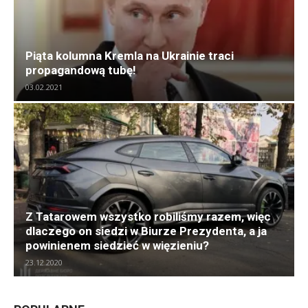
Piąta kolumna Kremla na Ukrainie traci
propagandową tubę!
03.02.2021
Z Tatarowem wszystko robiliśmy razem, więc
dlaczego on siedzi w Biurze Prezydenta, a ja
powinienem siedzieć w więzieniu?
23.12.2020