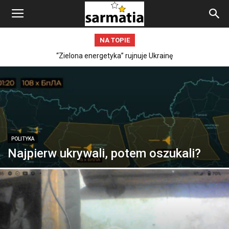
NA TOPIE
Totalna rosyjska blokada morska wokół Krymu (dokumenty)
“Zielona energetyka” rujnuje Ukrainę
POLITYKA
Najpierw ukrywali, potem oszukali?