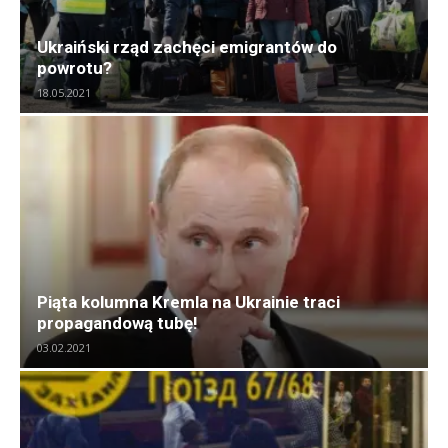
Ukraiński rząd zachęci emigrantów do
powrotu?
18.05.2021
Piąta kolumna Kremla na Ukrainie traci
propagandową tubę!
03.02.2021