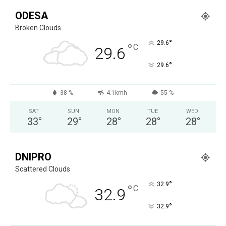
ODESA
Broken Clouds
°
29.6
°
C
29.6
°
29.6
38 %
4.1kmh
55 %
SAT
SUN
MON
TUE
WED
33
°
29
°
28
°
28
°
28
°
DNIPRO
Scattered Clouds
°
32.9
°
C
32.9
°
32.9