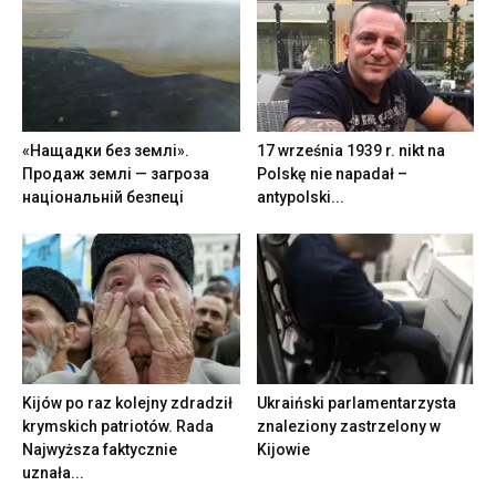
«Нащадки без землі».
17 września 1939 r. nikt na
Продаж землі — загроза
Polskę nie napadał –
національній безпеці
antypolski...
Kijów po raz kolejny zdradził
Ukraiński parlamentarzysta
krymskich patriotów. Rada
znaleziony zastrzelony w
Najwyższa faktycznie
Kijowie
uznała...