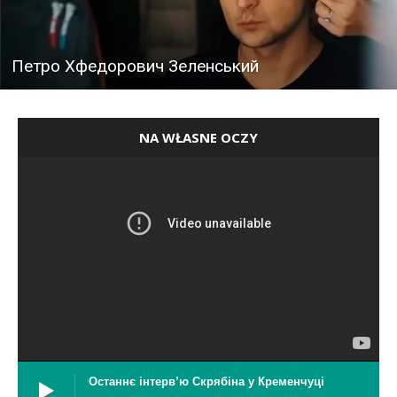
Петро Хфедорович Зеленський
NA WŁASNE OCZY
Останнє інтерв’ю Скрябіна у Кременчуці