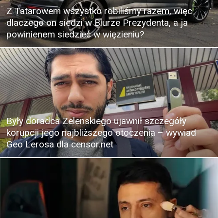
Z Tatarowem wszystko robiliśmy razem, więc
dlaczego on siedzi w Biurze Prezydenta, a ja
powinienem siedzieć w więzieniu?
Były doradca Zelenskiego ujawnił szczegóły
korupcji jego najbliższego otoczenia – wywiad
Geo Lerosa dla censor.net