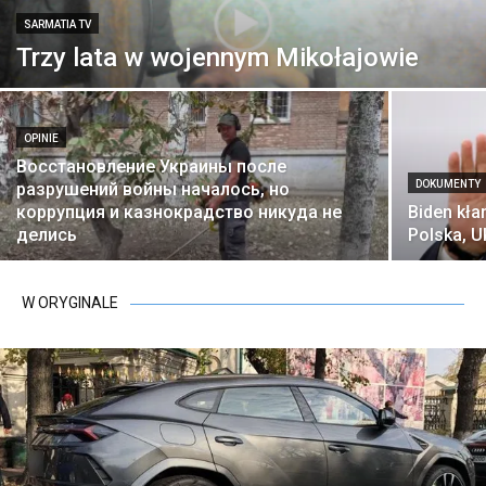
SARMATIA TV
Trzy lata w wojennym Mikołajowie
OPINIE
Восстановление Украины после
DOKUMENTY
разрушений войны началось, но
коррупция и казнокрадство никуда не
Biden kła
делись
Polska, U
W ORYGINALE