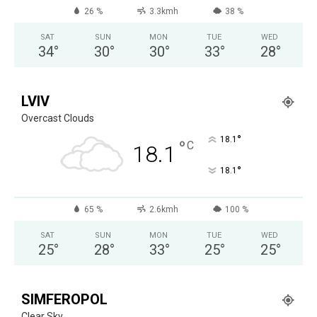
26 %
3.3kmh
38 %
SAT
SUN
MON
TUE
WED
34
°
30
°
30
°
33
°
28
°
LVIV
Overcast Clouds
°
18.1
°
C
18.1
°
18.1
65 %
2.6kmh
100 %
SAT
SUN
MON
TUE
WED
25
°
28
°
33
°
25
°
25
°
SIMFEROPOL
Clear Sky