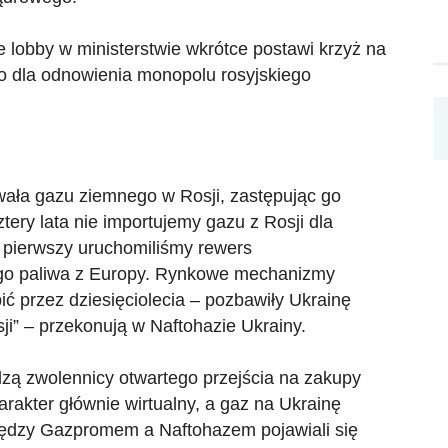
e lobby w ministerstwie wkrótce postawi krzyż na
go dla odnowienia monopolu rosyjskiego
wała gazu ziemnego w Rosji, zastępując go
ery lata nie importujemy gazu z Rosji dla
z pierwszy uruchomiliśmy rewers
ego paliwa z Europy. Rynkowe mechanizmy
obić przez dziesięciolecia – pozbawiły Ukrainę
sji” – przekonują w Naftohazie Ukrainy.
dzą zwolennicy otwartego przejścia na zakupy
arakter głównie wirtualny, a gaz na Ukrainę
między Gazpromem a Naftohazem pojawiali się