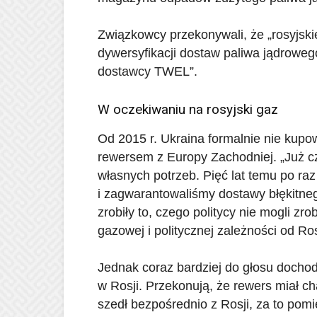
Związkowcy przekonywali, że „rosyjski
dywersyfikacji dostaw paliwa jądrowe
dostawcy TWEL”.
W oczekiwaniu na rosyjski gaz
Od 2015 r. Ukraina formalnie nie kupo
rewersem z Europy Zachodniej. „Już czt
własnych potrzeb. Pięć lat temu po ra
i zagwarantowaliśmy dostawy błękitn
zrobiły to, czego politycy nie mogli zr
gazowej i politycznej zależności od Ro
Jednak coraz bardziej do głosu docho
w Rosji. Przekonują, że rewers miał ch
szedł bezpośrednio z Rosji, za to po