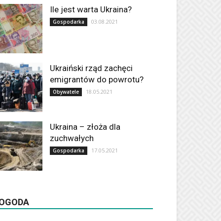
Ile jest warta Ukraina?
03.08.2021
Gospodarka
Ukraiński rząd zachęci
emigrantów do powrotu?
18.05.2021
Obywatele
Ukraina – złoża dla
zuchwałych
17.05.2021
Gospodarka
OGODA