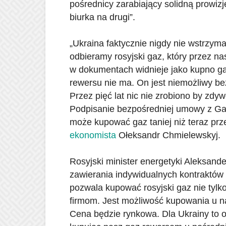
pośrednicy zarabiający solidną prowiz
biurka na drugi”.
„Ukraina faktycznie nigdy nie wstrzym
odbieramy rosyjski gaz, który przez na
w dokumentach widnieje jako kupno ga
rewersu nie ma. On jest niemożliwy be
Przez pięć lat nic nie zrobiono by zd
Podpisanie bezpośredniej umowy z Ga
może kupować gaz taniej niż teraz pr
ekonomista
Ołeksandr Chmielewskyj.
Rosyjski minister energetyki Aleksand
zawierania indywidualnych kontraktów
pozwala kupować rosyjski gaz nie tylk
firmom. Jest możliwość kupowania u n
Cena będzie rynkowa. Dla Ukrainy to ozn