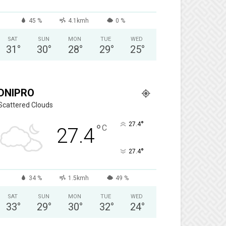
45 %
4.1kmh
0 %
SAT
SUN
MON
TUE
WED
31
°
30
°
28
°
29
°
25
°
DNIPRO
Scattered Clouds
°
27.4
°
C
27.4
°
27.4
34 %
1.5kmh
49 %
SAT
SUN
MON
TUE
WED
33
°
29
°
30
°
32
°
24
°