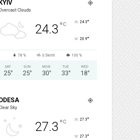
KYIV
Overcast Clouds
°
24.3
°
C
24.3
°
20.9
78 %
0.5kmh
100 %
SAT
SUN
MON
TUE
WED
25
°
25
°
30
°
33
°
18
°
ODESA
Clear Sky
°
27.3
°
C
27.3
°
27.3