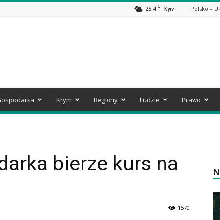
C
25.4
Polsko – U
Kyiv
Gospodarka
Krym
Regiony
Ludzie
Prawo
arka bierze kurs na
N
1570