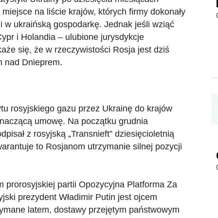
miejsce na liście krajów, których firmy dokonały
i w ukraińską gospodarkę. Jednak jeśli wziąć
ypr i Holandia – ulubione jurysdykcje
każe się, że w rzeczywistości Rosja jest dziś
m nad Dnieprem.
ytu rosyjskiego gazu przez Ukrainę do krajów
 znaczącą umowę. Na początku grudnia
pisał z rosyjską „Transnieft” dziesięcioletnią
arantuje to Rosjanom utrzymanie silnej pozycji
prorosyjskiej partii Opozycyjna Platforma Za
ski prezydent Władimir Putin jest ojcem
rzymane latem, dostawy przejętym państwowym