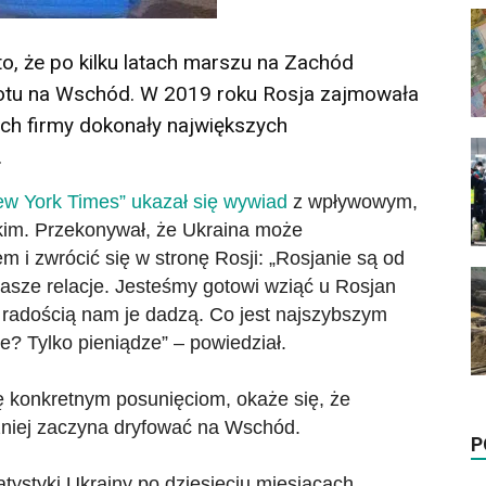
o, że po kilku latach marszu na Zachód
otu na Wschód. W 2019 roku Rosja zajmowała
rych firmy dokonały największych
.
w York Times” ukazał się wywiad
z wpływowym,
kim. Przekonywał, że Ukraina może
i zwrócić się w stronę Rosji: „Rosjanie są od
asze relacje. Jesteśmy gotowi wziąć u Rosjan
z radością nam je dadzą. Co jest najszybszym
? Tylko pieniądze” – powiedział.
ię konkretnym posunięciom, okaże się, że
źniej zaczyna dryfować na Wschód.
P
ystyki Ukrainy po dziesięciu miesiącach