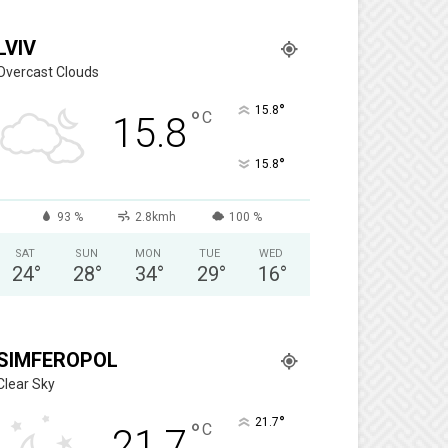
LVIV
Overcast Clouds
°
15.8
°
C
15.8
°
15.8
93 %
2.8kmh
100 %
SAT
SUN
MON
TUE
WED
24
°
28
°
34
°
29
°
16
°
SIMFEROPOL
Clear Sky
°
21.7
°
C
21.7