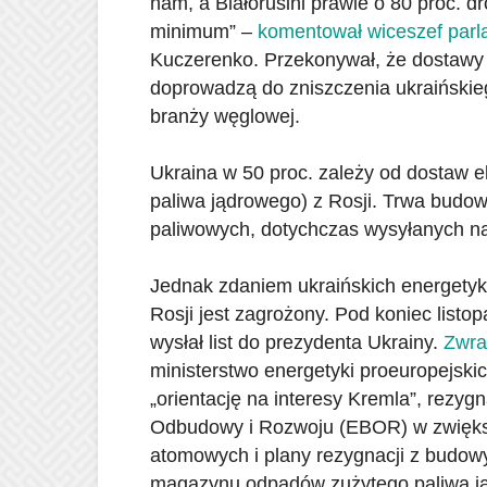
nam, a Białorusini prawie o 80 proc. d
minimum” –
komentował wiceszef parl
Kuczerenko. Przekonywał, że dostawy ta
doprowadzą do zniszczenia ukraińskie
branży węglowej.
Ukraina w 50 proc. zależy od dostaw 
paliwa jądrowego) z Rosji. Trwa bud
paliwowych, dotychczas wysyłanych na 
Jednak zdaniem ukraińskich energetyk
Rosji jest zagrożony. Pod koniec lis
wysłał list do prezydenta Ukrainy.
Zwra
ministerstwo energetyki proeuropejski
„orientację na interesy Kremla”, rezyg
Odbudowy i Rozwoju (EBOR) w zwiększ
atomowych i plany rezygnacji z budo
magazynu odpadów zużytego paliwa j