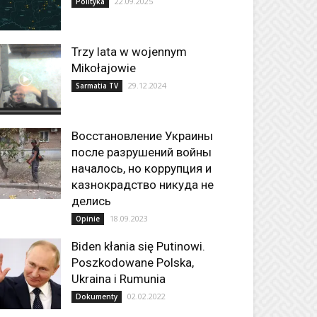
22.09.2025
Polityka
Trzy lata w wojennym
Mikołajowie
29.12.2024
Sarmatia TV
Восстановление Украины
после разрушений войны
началось, но коррупция и
казнокрадство никуда не
делись
18.09.2023
Opinie
Biden kłania się Putinowi.
Poszkodowane Polska,
Ukraina i Rumunia
02.02.2022
Dokumenty