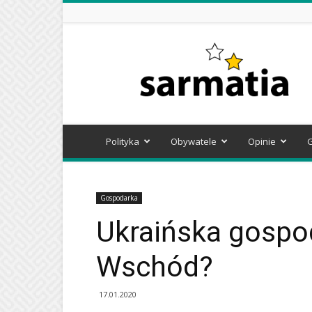
Sarmatia
Polityka
Obywatele
Opinie
Gospodarka
Ukraińska gospod
Wschód?
17.01.2020