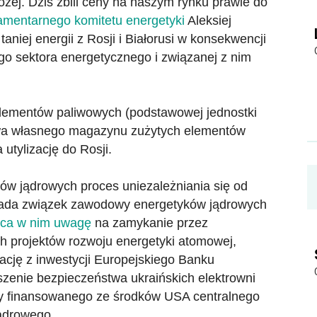
rożej. Dziś zbili ceny na naszym rynku prawie do
amentarnego komitetu energetyki
Aleksiej
niej energii z Rosji i Białorusi w konsekwencji
go sektora energetycznego i związanej z nim
elementów paliwowych (podstawowej jednostki
owa własnego magazynu zużytych elementów
utylizację do Rosji.
ów jądrowych proces uniezależniania się od
topada związek zawodowy energetyków jądrowych
ca w nim uwagę
na zamykanie przez
ch projektów rozwoju energetyki atomowej,
nację z inwestycji Europejskiego Banku
enie bezpieczeństwa ukraińskich elektrowni
wy finansowanego ze środków USA centralnego
ądrowego.