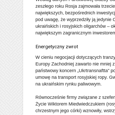
zeszłego roku Rosja zajmowała trzecie 
największych, bezpośrednich inwestycj
pod uwagę, że wyprzedziły ją jedynie C
ukraińskich i rosyjskich oligarchów – o
największym zagranicznym inwestore
Energetyczny zwrot
W cieniu negocjacji dotyczących tranz
Europy Zachodniej zawarto nie mniej
państwowy koncern „Ukrtransnaftta” pod
umowę na transport rosyjskiej ropy. Gw
na ukraińskim rynku paliwowym.
Równocześnie firmy związane z szefem 
Życie Wiktorem Miedwiedczukiem (rosyj
chrzestnym jego córki) wznowiły, wst