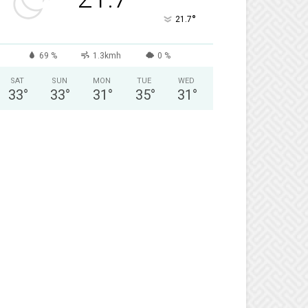
°
21.7
69 %
1.3kmh
0 %
SAT
SUN
MON
TUE
WED
33
°
33
°
31
°
35
°
31
°