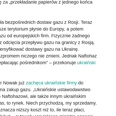
ję za „przekładanie papierów z jednego końca
ała bezpośrednich dostaw gazu z Rosji. Teraz
sze terytorium płynie do Europy, a potem
zu od europejskich firm. Fizycznie żadnego
z odcięcia przepływu gazu na granicy z Rosją.
ywersyfikować dostawy gazu na Ukrainę.
zpromem niczego nie zmieni. Jednak Naftohaz
zepłacając pośrednikom” – przekonuje
ukraiński
er Nowak już
zachęca ukraińskie firmy
do
 na zakup gazu. „Ukraińskie ustawodawstwo
o Naftohazowi, ale także innym ukraińskim
as, to rynek. Niech przychodzą, my sprzedamy.
acza niższy koszt niż to, ile teraz płaci,