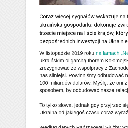
Coraz więcej sygnałów wskazuje na t
ukraińska gospodarka dokonuje zwr
trzecie miejsce na liście krajów, któ
bezpośrednich inwestycji na Ukrainie
W listopadzie 2019 roku
na łamach „Ne
ukraińskim oligarchą Ihorem Kołomojs
zrezygnować ze współpracy z Zachodem 
nas silniejsi. Powinniśmy odbudować n
100 miliardów dolarów. Myślę, że oni 
sposobem, by odbudować nasze relacje
To tylko słowa, jednak gdy przyjrzeć s
Ukraina od jakiegoś czasu coraz wyra
Według danych Państwowej Służby Stat