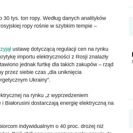
 30 tys. ton ropy. Według danych analityków
osyjskiej ropy rośnie w szybkim tempie –
zyjął
ustawę dotyczącą regulacji cen na rynku
rytykę importu elektryczności z Rosji znalazły
tawiono jednak furtkę dla takich zakupów – rząd
przez siebie czas „dla uniknięcia
ergetycznym Ukrainy”.
lektrycznej na rynku „z wyprzedzeniem
 Białorusini dostarczają energię elektryczną na
iorcom indywidualnym o 40 proc. drożej niż