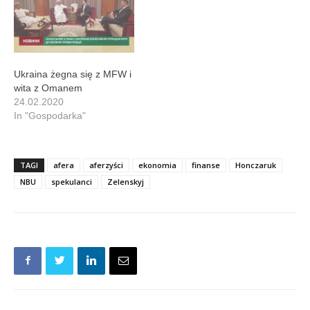
Ukraina żegna się z MFW i
wita z Omanem
24.02.2020
In "Gospodarka"
TAGI
afera
aferzyści
ekonomia
finanse
Honczaruk
NBU
spekulanci
Zelenskyj