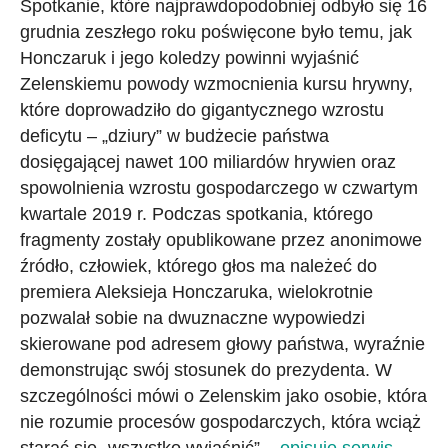
Spotkanie, które najprawdopodobniej odbyło się 16
grudnia zeszłego roku poświęcone było temu, jak
Honczaruk i jego koledzy powinni wyjaśnić
Zelenskiemu powody wzmocnienia kursu hrywny,
które doprowadziło do gigantycznego wzrostu
deficytu – „dziury” w budżecie państwa
dosięgającej nawet 100 miliardów hrywien oraz
spowolnienia wzrostu gospodarczego w czwartym
kwartale 2019 r. Podczas spotkania, którego
fragmenty zostały opublikowane przez anonimowe
źródło, człowiek, którego głos ma należeć do
premiera Aleksieja Honczaruka, wielokrotnie
pozwalał sobie na dwuznaczne wypowiedzi
skierowane pod adresem głowy państwa, wyraźnie
demonstrując swój stosunek do prezydenta. W
szczególności mówi o Zelenskim jako osobie, która
nie rozumie procesów gospodarczych, która wciąż
starać się „wszystko wyjaśnić” –
opisuje serwis