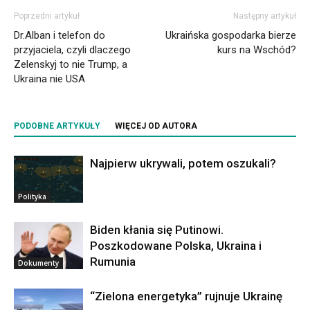
Poprzedni artykuł
Następny artykuł
Dr.Alban i telefon do
Ukraińska gospodarka bierze
przyjaciela, czyli dlaczego
kurs na Wschód?
Zelenskyj to nie Trump, a
Ukraina nie USA
PODOBNE ARTYKUŁY
WIĘCEJ OD AUTORA
Najpierw ukrywali, potem oszukali?
Polityka
Biden kłania się Putinowi.
Poszkodowane Polska, Ukraina i
Rumunia
Dokumenty
“Zielona energetyka” rujnuje Ukrainę