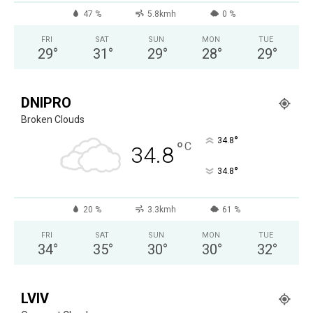
47 %
5.8kmh
0 %
FRI
SAT
SUN
MON
TUE
29
°
31
°
29
°
28
°
29
°
DNIPRO
Broken Clouds
°
34.8
°
C
34.8
°
34.8
20 %
3.3kmh
61 %
FRI
SAT
SUN
MON
TUE
34
°
35
°
30
°
30
°
32
°
LVIV