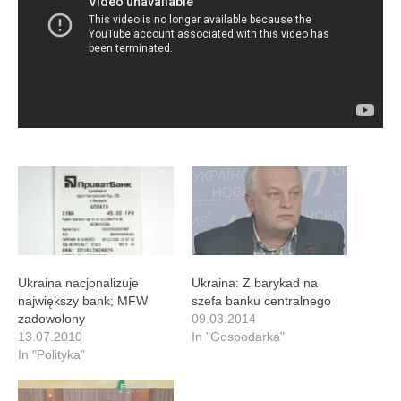
Ukraina nacjonalizuje
Ukraina: Z barykad na
największy bank; MFW
szefa banku centralnego
zadowolony
09.03.2014
13.07.2010
In "Gospodarka"
In "Polityka"