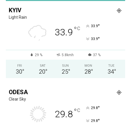
KYIV
Light Rain
°
33.9
°
C
33.9
°
33.9
29 %
5.8kmh
37 %
FRI
SAT
SUN
MON
TUE
30
°
20
°
25
°
28
°
34
°
ODESA
Clear Sky
°
29.8
°
C
29.8
°
29.8