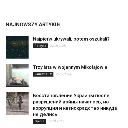
NAJNOWSZY ARTYKUŁ
Najpierw ukrywali, potem oszukali?
22.09.2025
Polityka
Trzy lata w wojennym Mikołajowie
29.12.2024
Sarmatia TV
Восстановление Украины после
разрушений войны началось, но
коррупция и казнокрадство никуда
не делись
18.09.2023
Opinie