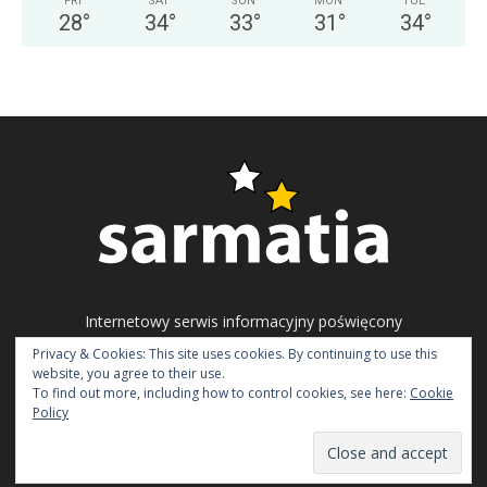
FRI
SAT
SUN
MON
TUE
28
°
34
°
33
°
31
°
34
°
Internetowy serwis informacyjny poświęcony
problematyce ukraińskiego społeczeństwa
Privacy & Cookies: This site uses cookies. By continuing to use this
obywatelskiego, polityki i gospodarki.
website, you agree to their use.
To find out more, including how to control cookies, see here:
Cookie
Napisz do nas:
redakcja@sarmatia.net
Policy