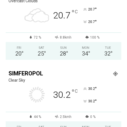
Overcast Clouds
°
20.7
°
C
20.7
°
20.7
72 %
8.8kmh
100 %
FRI
SAT
SUN
MON
TUE
20
°
25
°
28
°
34
°
32
°
SIMFEROPOL
Clear Sky
°
30.2
°
C
30.2
°
30.2
44 %
2.5kmh
0 %