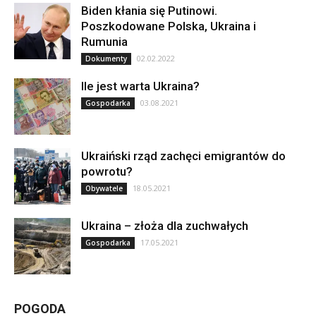
Biden kłania się Putinowi.
Poszkodowane Polska, Ukraina i
Rumunia
02.02.2022
Dokumenty
Ile jest warta Ukraina?
03.08.2021
Gospodarka
Ukraiński rząd zachęci emigrantów do
powrotu?
18.05.2021
Obywatele
Ukraina – złoża dla zuchwałych
17.05.2021
Gospodarka
POGODA