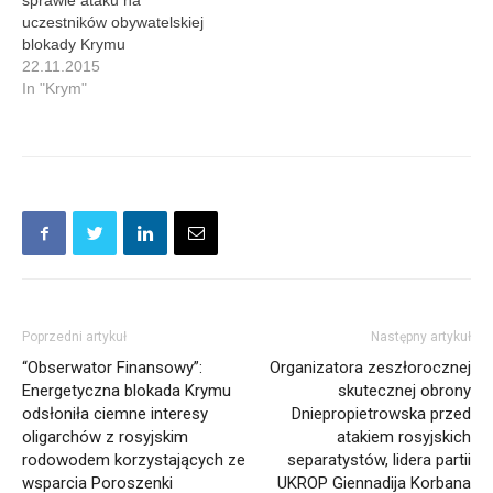
sprawie ataku na
uczestników obywatelskiej
blokady Krymu
22.11.2015
In "Krym"
Poprzedni artykuł
Następny artykuł
“Obserwator Finansowy”:
Organizatora zeszłorocznej
Energetyczna blokada Krymu
skutecznej obrony
odsłoniła ciemne interesy
Dniepropietrowska przed
oligarchów z rosyjskim
atakiem rosyjskich
rodowodem korzystających ze
separatystów, lidera partii
wsparcia Poroszenki
UKROP Giennadija Korbana