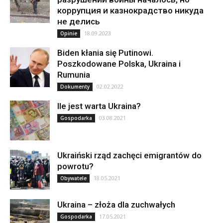
коррупция и казнокрадство никуда
не делись
18.09.2023
Opinie
Biden kłania się Putinowi.
Poszkodowane Polska, Ukraina i
Rumunia
02.02.2022
Dokumenty
Ile jest warta Ukraina?
03.08.2021
Gospodarka
Ukraiński rząd zachęci emigrantów do
powrotu?
18.05.2021
Obywatele
Ukraina – złoża dla zuchwałych
17.05.2021
Gospodarka