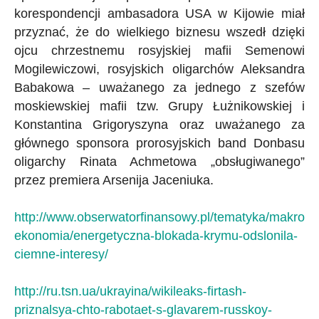
korespondencji ambasadora USA w Kijowie miał
przyznać, że do wielkiego biznesu wszedł dzięki
ojcu chrzestnemu rosyjskiej mafii Semenowi
Mogilewiczowi, rosyjskich oligarchów Aleksandra
Babakowa – uważanego za jednego z szefów
moskiewskiej mafii tzw. Grupy Łużnikowskiej i
Konstantina Grigoryszyna oraz uważanego za
głównego sponsora prorosyjskich band Donbasu
oligarchy Rinata Achmetowa „obsługiwanego”
przez premiera Arsenija Jaceniuka.
http://www.obserwatorfinansowy.pl/tematyka/makro
ekonomia/energetyczna-blokada-krymu-odslonila-
ciemne-interesy/
http://ru.tsn.ua/ukrayina/wikileaks-firtash-
priznalsya-chto-rabotaet-s-glavarem-russkoy-