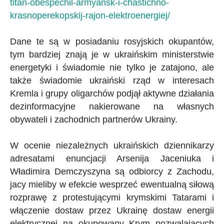
titan-obespechil-armyansk-i-chastichno-
krasnoperekopskij-rajon-elektroenergiej/
Dane te są w posiadaniu rosyjskich okupantów,
tym bardziej znają je w ukraińskim ministerstwie
energetyki i świadomie nie tylko je zatajono, ale
także świadomie ukraiński rząd w interesach
Kremla i grupy oligarchów podjął aktywne działania
dezinformacyjne nakierowane na własnych
obywateli i zachodnich partnerów Ukrainy.
W ocenie niezależnych ukraińskich dziennikarzy
adresatami enuncjacji Arsenija Jaceniuka i
Władimira Demczyszyna są odbiorcy z Zachodu,
jacy mieliby w efekcie wesprzeć ewentualną siłową
rozprawę z protestującymi krymskimi Tatarami i
włączenie dostaw przez Ukrainę dostaw energii
elektrycznej na okupowany Krym pozwalających