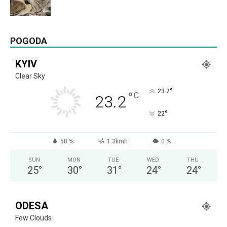
POGODA
KYIV
Clear Sky
°
23.2
°
C
23.2
°
22
58 %
1.3kmh
0 %
SUN
MON
TUE
WED
THU
25
°
30
°
31
°
24
°
24
°
ODESA
Few Clouds