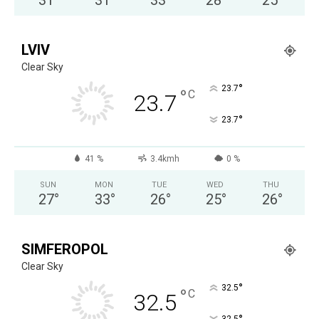
31
°
31
°
33
°
28
°
25
°
LVIV
Clear Sky
°
23.7
°
C
23.7
°
23.7
41 %
3.4kmh
0 %
SUN
MON
TUE
WED
THU
27
°
33
°
26
°
25
°
26
°
SIMFEROPOL
Clear Sky
°
32.5
°
C
32.5