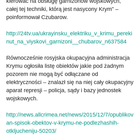
kierować na obsługę garnizonów wojskowych,
całej tej techniki, którą jest nasycony Krym” –
poinformował Czubarow.
http://24tv.ua/ukrayinsku_elektriku_v_krimu_pereki
nut_na_viyskovi_garnizoni__chubarov_n637584
Równocześnie rosyjska okupacyjna administracja
Krymu ogłosiła listę obiektów jakie pod żadnym
pozorem nie mogą być odłączane od
elektryczności – znalazł się na niej cały okupacyjny
aparat represji – policja, sądy i bazy jednostek
wojskowych.
http://news.allcrimea.net/news/2015/12/7/opublikov
an-spisok-obektov-v-krymu-ne-podlezhashih-
otkljucheniju-50203/