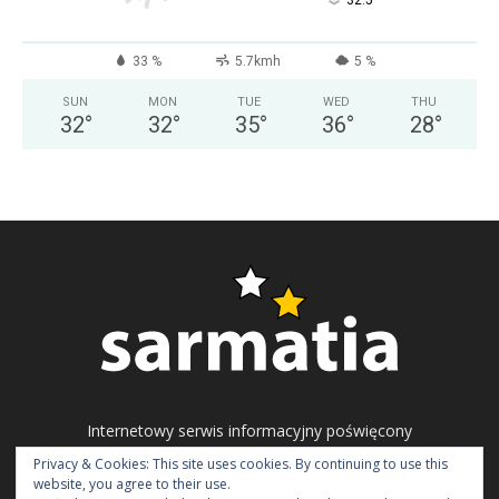
°
32.5
33 %
5.7kmh
5 %
SUN
MON
TUE
WED
THU
32
°
32
°
35
°
36
°
28
°
Internetowy serwis informacyjny poświęcony
problematyce ukraińskiego społeczeństwa
Privacy & Cookies: This site uses cookies. By continuing to use this
obywatelskiego, polityki i gospodarki.
website, you agree to their use.