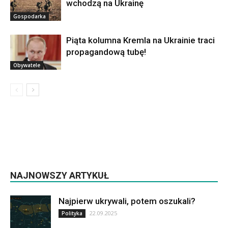
wchodzą na Ukrainę
Gospodarka
Piąta kolumna Kremla na Ukrainie traci
propagandową tubę!
Obywatele
NAJNOWSZY ARTYKUŁ
Najpierw ukrywali, potem oszukali?
22.09.2025
Polityka