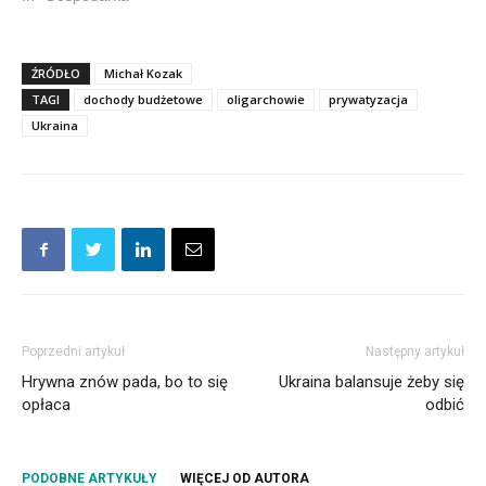
ŹRÓDŁO
Michał Kozak
TAGI
dochody budżetowe
oligarchowie
prywatyzacja
Ukraina
Poprzedni artykuł
Następny artykuł
Hrywna znów pada, bo to się
Ukraina balansuje żeby się
opłaca
odbić
PODOBNE ARTYKUŁY
WIĘCEJ OD AUTORA