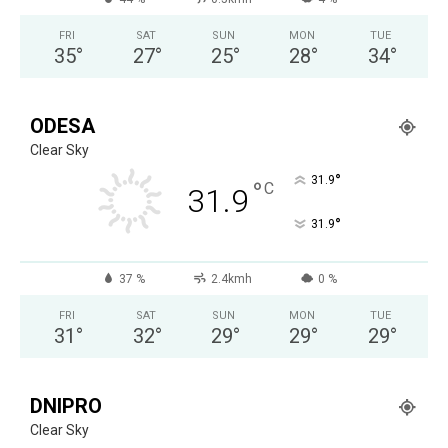
FRI
SAT
SUN
MON
TUE
35
°
27
°
25
°
28
°
34
°
ODESA
Clear Sky
°
31.9
°
C
31.9
°
31.9
37 %
2.4kmh
0 %
FRI
SAT
SUN
MON
TUE
31
°
32
°
29
°
29
°
29
°
DNIPRO
Clear Sky