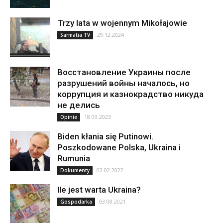
Trzy lata w wojennym Mikołajowie
29.12.2024
Sarmatia TV
Восстановление Украины после
разрушений войны началось, но
коррупция и казнокрадство никуда
не делись
18.09.2023
Opinie
Biden kłania się Putinowi.
Poszkodowane Polska, Ukraina i
Rumunia
02.02.2022
Dokumenty
Ile jest warta Ukraina?
03.08.2021
Gospodarka