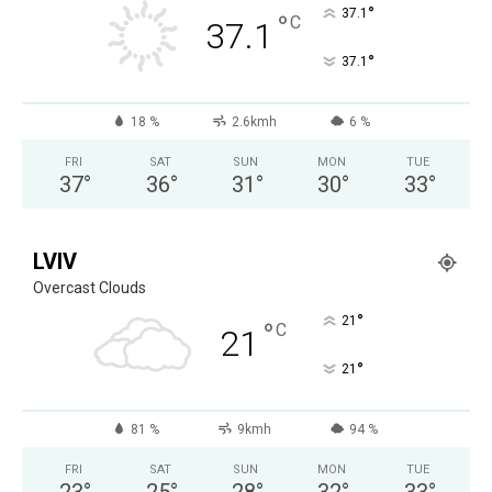
°
37.1
°
C
37.1
°
37.1
18 %
2.6kmh
6 %
FRI
SAT
SUN
MON
TUE
37
°
36
°
31
°
30
°
33
°
LVIV
Overcast Clouds
°
21
°
C
21
°
21
81 %
9kmh
94 %
FRI
SAT
SUN
MON
TUE