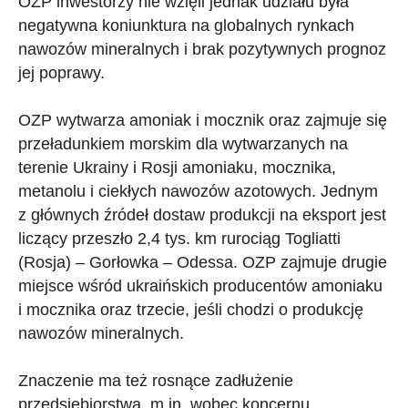
OZP inwestorzy nie wzięli jednak udziału była
negatywna koniunktura na globalnych rynkach
nawozów mineralnych i brak pozytywnych prognoz
jej poprawy.
OZP wytwarza amoniak i mocznik oraz zajmuje się
przeładunkiem morskim dla wytwarzanych na
terenie Ukrainy i Rosji amoniaku, mocznika,
metanolu i ciekłych nawozów azotowych. Jednym
z głównych źródeł dostaw produkcji na eksport jest
liczący przeszło 2,4 tys. km rurociąg Togliatti
(Rosja) – Gorłowka – Odessa. OZP zajmuje drugie
miejsce wśród ukraińskich producentów amoniaku
i mocznika oraz trzecie, jeśli chodzi o produkcję
nawozów mineralnych.
Znaczenie ma też rosnące zadłużenie
przedsiębiorstwa, m.in. wobec koncernu