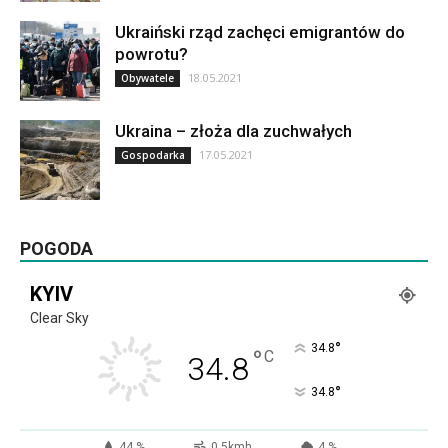
Ukraiński rząd zachęci emigrantów do
powrotu?
18.05.2021
Obywatele
Ukraina – złoża dla zuchwałych
17.05.2021
Gospodarka
POGODA
KYIV
Clear Sky
°
34.8
°
C
34.8
°
34.8
44 %
0.5kmh
4 %