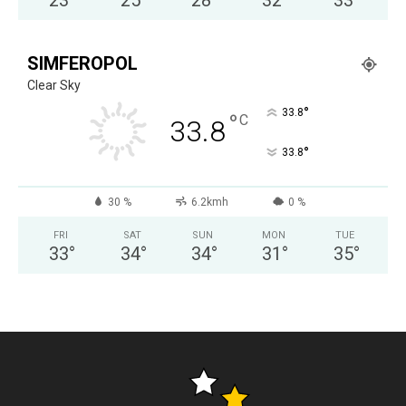
23
°
25
°
28
°
32
°
33
°
SIMFEROPOL
Clear Sky
°
33.8
°
C
33.8
°
33.8
30 %
6.2kmh
0 %
FRI
SAT
SUN
MON
TUE
33
°
34
°
34
°
31
°
35
°