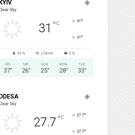
KYIV
Clear Sky
°
31
°
C
31
°
31
54 %
2.5kmh
3 %
FRI
SAT
SUN
MON
TUE
37
°
26
°
25
°
28
°
33
°
ODESA
Clear Sky
°
27.7
°
C
27.7
°
27.7