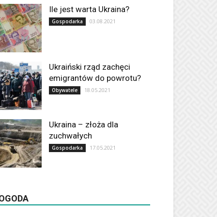
Ile jest warta Ukraina?
03.08.2021
Gospodarka
Ukraiński rząd zachęci
emigrantów do powrotu?
18.05.2021
Obywatele
Ukraina – złoża dla
zuchwałych
17.05.2021
Gospodarka
OGODA