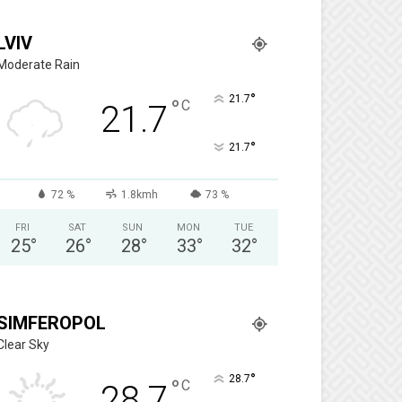
LVIV
Moderate Rain
°
21.7
°
C
21.7
°
21.7
72 %
1.8kmh
73 %
FRI
SAT
SUN
MON
TUE
25
°
26
°
28
°
33
°
32
°
SIMFEROPOL
Clear Sky
°
28.7
°
C
28.7