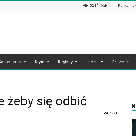
C
32.1
Polsko – U
Kyiv
Gospodarka
Krym
Regiony
Ludzie
Prawo
e żeby się odbić
N
1831