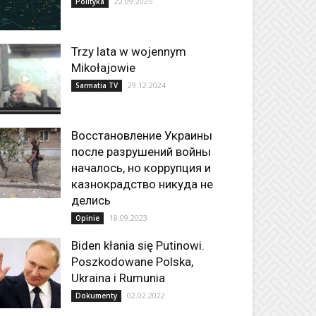
22.09.2025
Polityka
Trzy lata w wojennym
Mikołajowie
29.12.2024
Sarmatia TV
Восстановление Украины
после разрушений войны
началось, но коррупция и
казнокрадство никуда не
делись
18.09.2023
Opinie
Biden kłania się Putinowi.
Poszkodowane Polska,
Ukraina i Rumunia
02.02.2022
Dokumenty