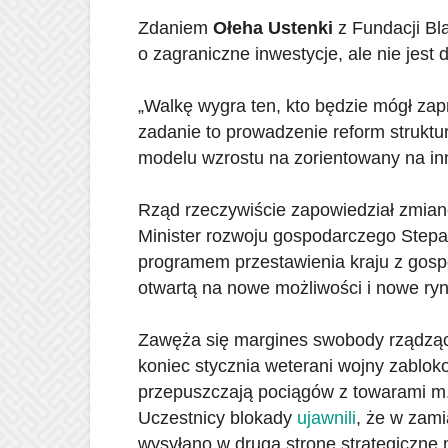
Zdaniem
Ołeha Ustenki
z Fundacji Bl
o zagraniczne inwestycje, ale nie jest
„Walkę wygra ten, kto będzie mógł za
zadanie to prowadzenie reform struktu
modelu wzrostu na zorientowany na in
Rząd rzeczywiście zapowiedział zmia
Minister rozwoju gospodarczego Stepa
programem przestawienia kraju z gosp
otwartą na nowe możliwości i nowe ryn
Zawęża się margines swobody rządząc
koniec stycznia weterani wojny zablok
przepuszczają pociągów z towarami m.
Uczestnicy blokady
ujawnili
, że w zami
wysyłano w drugą stronę strategiczne 