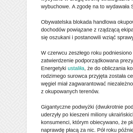
wybuchowe. A zgodę na to wydawała S
Obywatelska blokada handlowa okup
dochodów powiązane z rządzącą ekipą 
się oszukani i postanowili wziąć spraw
W czerwcu zeszłego roku podniesiono c
zatwierdzenie podporządkowana prezy
Energetyki
ustaliła
, że do obliczania k
rodzimego surowca przyjęta została ce
węgiel miał zagwarantować niezależnoś
z okupowanych terenów.
Gigantyczne podwyżki (dwukrotnie podn
uderzyły po kieszeni miliony ukraińsk
konsumenci, którym obiecywano, że pła
naprawdę płacą za nic. Pół roku późnie