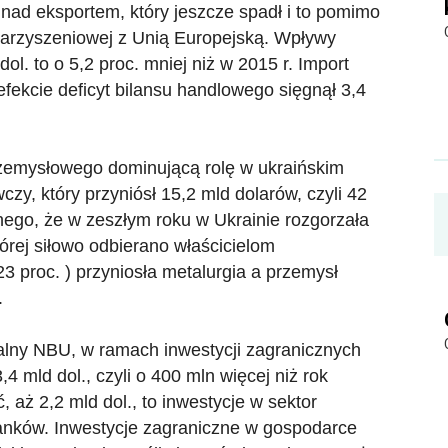
nad eksportem, który jeszcze spadł i to pomimo
warzyszeniowej z Unią Europejską. Wpływy
ol. to o 5,2 proc. mniej niż w 2015 r. Import
 efekcie deficyt bilansu handlowego sięgnął 3,4
zemysłowego dominującą rolę w ukraińskim
zy, który przyniósł 15,2 mld dolarów, czyli 42
nego, że w zeszłym roku w Ukrainie rozgorzała
órej siłowo odbierano właścicielom
3 proc. ) przyniosła metalurgia a przemysł
.
ralny NBU, w ramach inwestycji zagranicznych
4 mld dol., czyli o 400 mln więcej niż rok
aż 2,2 mld dol., to inwestycje w sektor
anków. Inwestycje zagraniczne w gospodarce