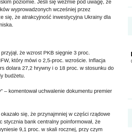
niskim poziomie. Jeśli się weźmie pod uwagę, że
odków wyprowadzonych wcześniej przez
 się, że atrakcyjność inwestycyjna Ukrainy dla
niska.
przyjął, że wzrost PKB sięgnie 3 proc.
W, który mówi o 2,5-proc. wzroście. Inflacja
rs dolara 27,2 hrywny i o 18 proc. w stosunku do
y budżetu.
zny” – komentował uchwalenie dokumentu premier
 okazało się, że przynajmniej w części rządowe
c stycznia bank centralny poinformował, że
yniesie 9,1 proc. w skali rocznej, przy czym