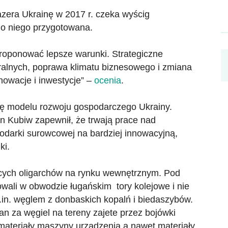
azera Ukrainę w 2017 r. czeka wyścig
 do niego przygotowana.
proponować lepsze warunki. Strategiczne
ralnych, poprawa klimatu biznesowego i zmiana
nowacje i inwestycje” –
ocenia
.
nę modelu rozwoju gospodarczego Ukrainy.
n Kubiw zapewnił, że trwają prace nad
odarki surowcowej na bardziej innowacyjną,
ki.
ych oligarchów na rynku wewnętrznym. Pod
owali w obwodzie ługańskim tory kolejowe i nie
in. węglem z donbaskich kopalń i biedaszybów.
an za węgiel na tereny zajete przez bojówki
materiały maszyny urządzenia a nawet materiały