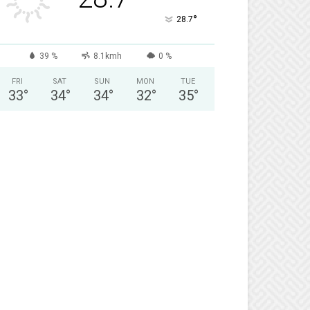
°
28.7
39 %
8.1kmh
0 %
FRI
SAT
SUN
MON
TUE
33
°
34
°
34
°
32
°
35
°