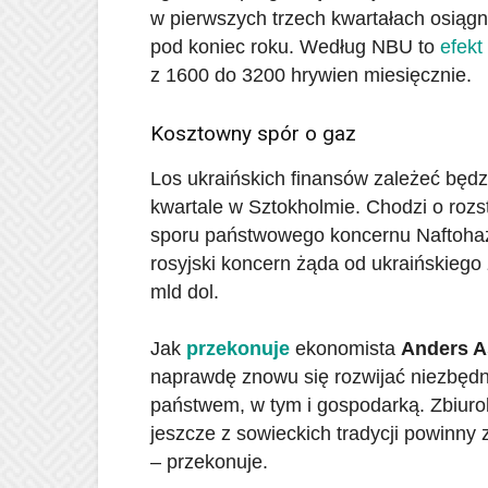
w pierwszych trzech kwartałach osiąg
pod koniec roku. Według NBU to
efekt
z 1600 do 3200 hrywien miesięcznie.
Kosztowny spór o gaz
Los ukraińskich finansów zależeć będz
kwartale w Sztokholmie. Chodzi o roz
sporu państwowego koncernu Naftohaz
rosyjski koncern żąda od ukraińskiego 
mld dol.
Jak
przekonuje
ekonomista
Anders A
naprawdę znowu się rozwijać niezbęd
państwem, w tym i gospodarką. Zbiurok
jeszcze z sowieckich tradycji powinny 
– przekonuje.