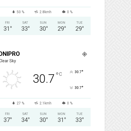
50 %
2.8kmh
0 %
FRI
SAT
SUN
MON
TUE
31
°
33
°
30
°
29
°
29
°
DNIPRO
Clear Sky
°
30.7
°
C
30.7
°
30.7
27 %
2.1kmh
0 %
FRI
SAT
SUN
MON
TUE
37
°
34
°
30
°
31
°
33
°