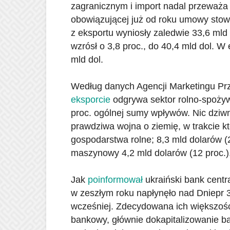
zagranicznym i import nadal przeważa 
obowiązującej już od roku umowy sto
z eksportu wyniosły zaledwie 33,6 mld d
wzrósł o 3,8 proc., do 40,4 mld dol. W
mld dol.
Według danych Agencji Marketingu Pr
eksporcie
odgrywa sektor rolno-spożywc
proc. ogólnej sumy wpływów. Nic dziw
prawdziwa wojna o ziemię, w trakcie kt
gospodarstwa rolne; 8,3 mld dolarów (2
maszynowy 4,2 mld dolarów (12 proc.)
Jak
poinformował
ukraiński bank cent
w zeszłym roku napłynęło nad Dniepr 3,
wcześniej. Zdecydowana ich większość, 
bankowy, głównie dokapitalizowanie b