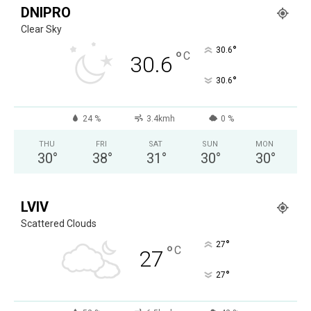
DNIPRO
Clear Sky
°
30.6
°
C
30.6
°
30.6
24 %
3.4kmh
0 %
THU
FRI
SAT
SUN
MON
30
°
38
°
31
°
30
°
30
°
LVIV
Scattered Clouds
°
27
°
C
27
°
27