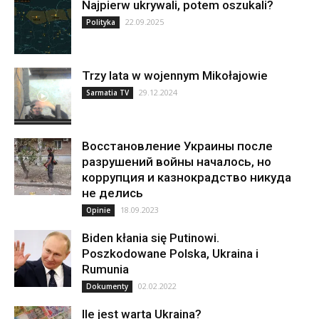
Najpierw ukrywali, potem oszukali?
22.09.2025
Polityka
Trzy lata w wojennym Mikołajowie
29.12.2024
Sarmatia TV
Восстановление Украины после
разрушений войны началось, но
коррупция и казнокрадство никуда
не делись
18.09.2023
Opinie
Biden kłania się Putinowi.
Poszkodowane Polska, Ukraina i
Rumunia
02.02.2022
Dokumenty
Ile jest warta Ukraina?