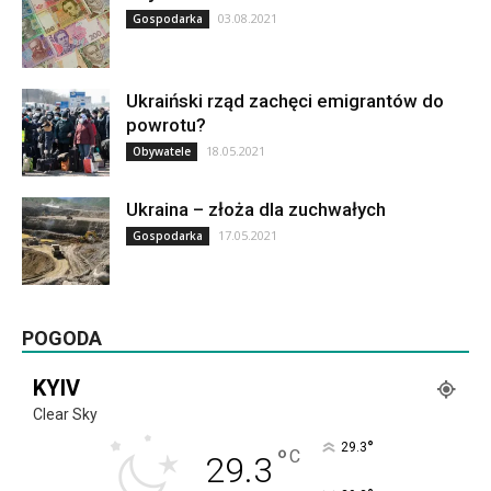
03.08.2021
Gospodarka
Ukraiński rząd zachęci emigrantów do
powrotu?
18.05.2021
Obywatele
Ukraina – złoża dla zuchwałych
17.05.2021
Gospodarka
POGODA
KYIV
Clear Sky
°
29.3
°
C
29.3