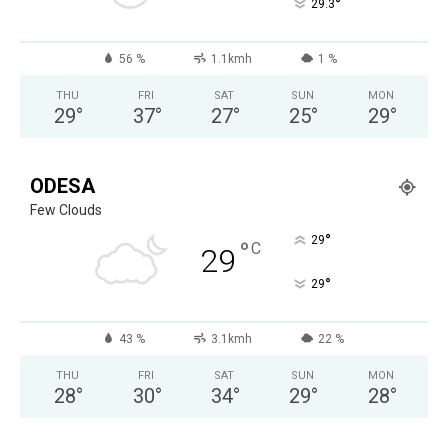
°
29.3
56 %
1.1kmh
1 %
THU
FRI
SAT
SUN
MON
29
°
37
°
27
°
25
°
29
°
ODESA
Few Clouds
°
29
°
C
29
°
29
43 %
3.1kmh
22 %
THU
FRI
SAT
SUN
MON
28
°
30
°
34
°
29
°
28
°