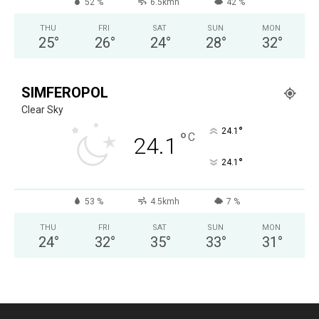
52 %
6.5kmh
42 %
THU
FRI
SAT
SUN
MON
25
°
26
°
24
°
28
°
32
°
SIMFEROPOL
Clear Sky
°
24.1
°
C
24.1
°
24.1
53 %
4.5kmh
7 %
THU
FRI
SAT
SUN
MON
24
°
32
°
35
°
33
°
31
°