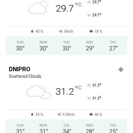
°
29.7
°
C
29.7
°
29.7
40 %
5kmh
18 %
SUN
MON
TUE
WED
THU
30
°
30
°
30
°
29
°
27
°
DNIPRO
Scattered Clouds
°
31.2
°
C
31.2
°
31.2
33 %
5.5kmh
49 %
SUN
MON
TUE
WED
THU
31
°
31
°
34
°
28
°
25
°