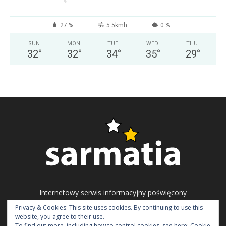
27 %
5.5kmh
0 %
SUN
MON
TUE
WED
THU
32
°
32
°
34
°
35
°
29
°
Internetowy serwis informacyjny poświęcony
problematyce ukraińskiego społeczeństwa
Privacy & Cookies: This site uses cookies. By continuing to use this
obywatelskiego, polityki i gospodarki.
website, you agree to their use.
To find out more, including how to control cookies, see here:
Cookie