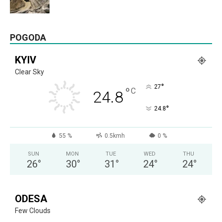
POGODA
KYIV
Clear Sky
°
27
°
C
24.8
°
24.8
55 %
0.5kmh
0 %
SUN
MON
TUE
WED
THU
26
°
30
°
31
°
24
°
24
°
ODESA
Few Clouds