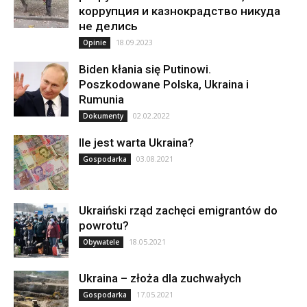
коррупция и казнокрадство никуда
не делись
18.09.2023
Opinie
Biden kłania się Putinowi.
Poszkodowane Polska, Ukraina i
Rumunia
02.02.2022
Dokumenty
Ile jest warta Ukraina?
03.08.2021
Gospodarka
Ukraiński rząd zachęci emigrantów do
powrotu?
18.05.2021
Obywatele
Ukraina – złoża dla zuchwałych
17.05.2021
Gospodarka