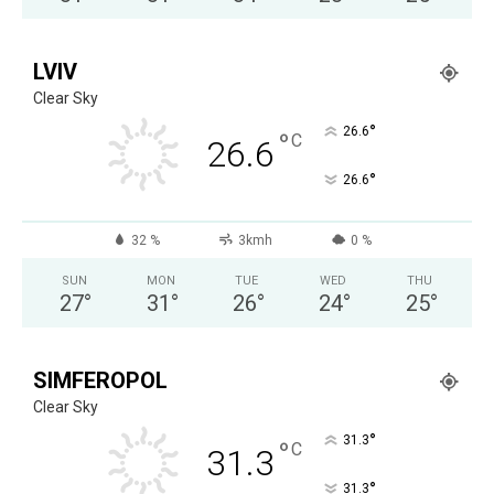
LVIV
Clear Sky
°
26.6
°
C
26.6
°
26.6
32 %
3kmh
0 %
SUN
MON
TUE
WED
THU
27
°
31
°
26
°
24
°
25
°
SIMFEROPOL
Clear Sky
°
31.3
°
C
31.3
°
31.3