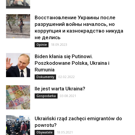
Восстановление Украины после
разрушений войны началось, но
коррупция и казнокрадство никуда
не делись
18.09.2023
Opinie
Biden kłania się Putinowi.
Poszkodowane Polska, Ukraina i
Rumunia
02.02.2022
Dokumenty
Ile jest warta Ukraina?
03.08.2021
Gospodarka
Ukraiński rząd zachęci emigrantów do
powrotu?
18.05.2021
Obywatele