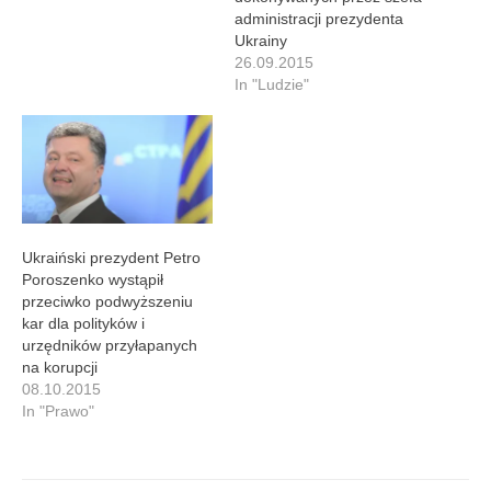
Rosję zmianom ukraińskiej
administracji prezydenta
konstytucji: "Władza
Ukrainy
dogadała się z regionałami.
26.09.2015
Poroszenko w niczym nie
In "Ludzie"
jest lepszy od
Janukowycza, a może i
gorszy od Janukowycza.
Bo…
Ukraiński prezydent Petro
Poroszenko wystąpił
przeciwko podwyższeniu
kar dla polityków i
urzędników przyłapanych
na korupcji
08.10.2015
In "Prawo"