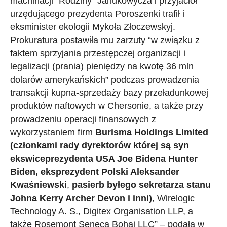
machinacji “Rodziny” Janukowycza i przyjaciół
urzędującego prezydenta Poroszenki trafił i
eksminister ekologii Mykoła Złoczewskyj.
Prokuratura postawiła mu zarzuty “w związku z
faktem sprzyjania przestępczej organizacji i
legalizacji (prania) pieniędzy na kwotę 36 mln
dolarów amerykańskich” podczas prowadzenia
transakcji kupna-sprzedaży bazy przeładunkowej
produktów naftowych w Chersonie, a także przy
prowadzeniu operacji finansowych z
wykorzystaniem firm
Burisma Holdings Limited
(członkami rady dyrektorów której są syn
ekswiceprezydenta USA Joe Bidena Hunter
Biden, eksprezydent Polski Aleksander
Kwaśniewski
,
pasierb byłego sekretarza stanu
Johna Kerry Archer Devon i inni)
, Wirelogic
Technology A. S., Digitex Organisation LLP, a
także Rosemont Seneca Bohai LLC” – podała w