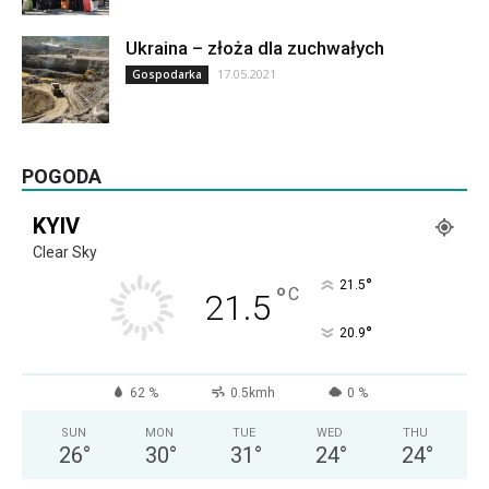
Ukraina – złoża dla zuchwałych
17.05.2021
Gospodarka
POGODA
KYIV
Clear Sky
°
21.5
°
C
21.5
°
20.9
62 %
0.5kmh
0 %
SUN
MON
TUE
WED
THU
26
°
30
°
31
°
24
°
24
°