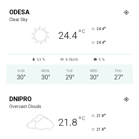
ODESA
Clear Sky
°
24.4
°
C
24.4
°
24.4
53 %
8.3kmh
5 %
SUN
MON
TUE
WED
THU
30
°
30
°
29
°
30
°
27
°
DNIPRO
Overcast Clouds
°
21.8
°
C
21.8
°
21.8