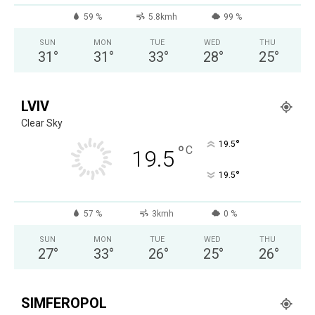
59 %
5.8kmh
99 %
SUN
MON
TUE
WED
THU
31
°
31
°
33
°
28
°
25
°
LVIV
Clear Sky
°
19.5
°
C
19.5
°
19.5
57 %
3kmh
0 %
SUN
MON
TUE
WED
THU
27
°
33
°
26
°
25
°
26
°
SIMFEROPOL