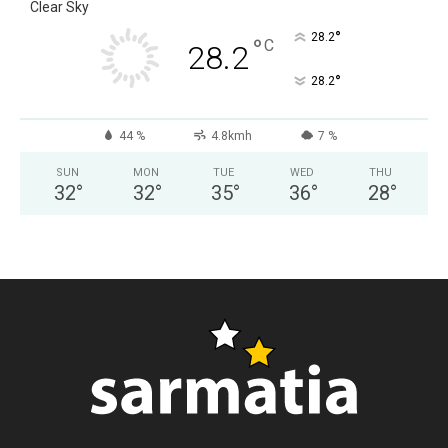
Clear Sky
°
28.2
°
C
28.2
°
28.2
44 %
4.8kmh
7 %
SUN
MON
TUE
WED
THU
32
°
32
°
35
°
36
°
28
°