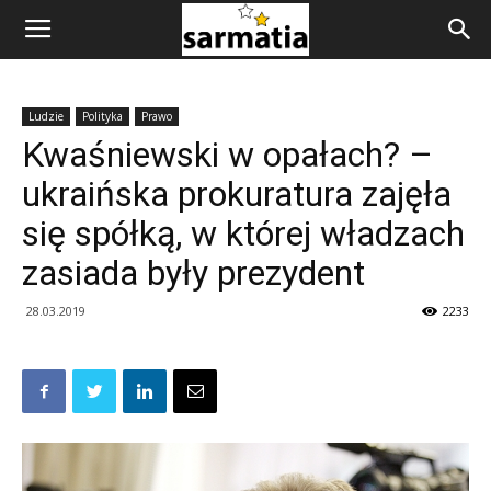
Ludzie
Polityka
Prawo
Kwaśniewski w opałach? –
ukraińska prokuratura zajęła
się spółką, w której władzach
zasiada były prezydent
28.03.2019
2233