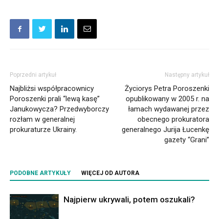
Poprzedni artykuł
Następny artykuł
Najbliżsi współpracownicy
Życiorys Petra Poroszenki
Poroszenki prali “lewą kasę”
opublikowany w 2005 r. na
Janukowycza? Przedwyborczy
łamach wydawanej przez
rozłam w generalnej
obecnego prokuratora
prokuraturze Ukrainy.
generalnego Jurija Łucenkę
gazety “Grani”
PODOBNE ARTYKUŁY
WIĘCEJ OD AUTORA
Najpierw ukrywali, potem oszukali?