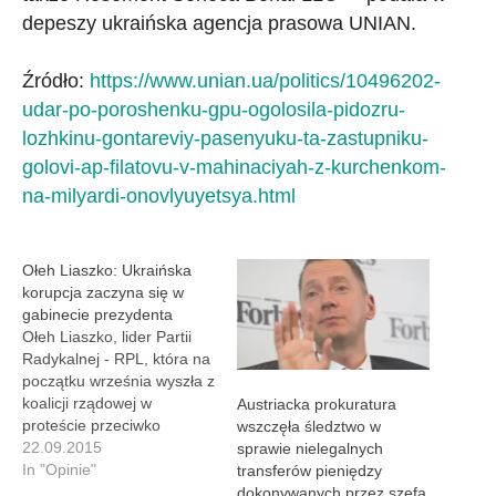
depeszy ukraińska agencja prasowa UNIAN.
Źródło:
https://www.unian.ua/politics/10496202-
udar-po-poroshenku-gpu-ogolosila-pidozru-
lozhkinu-gontareviy-pasenyuku-ta-zastupniku-
golovi-ap-filatovu-v-mahinaciyah-z-kurchenkom-
na-milyardi-onovlyuyetsya.html
Ołeh Liaszko: Ukraińska
korupcja zaczyna się w
gabinecie prezydenta
Ołeh Liaszko, lider Partii
Radykalnej - RPL, która na
początku września wyszła z
koalicji rządowej w
Austriacka prokuratura
proteście przeciwko
wszczęła śledztwo w
forsowanym przez
22.09.2015
sprawie nielegalnych
administrację Baracka
In "Opinie"
transferów pieniędzy
Obamy, Niemcy, Francję i
dokonywanych przez szefa