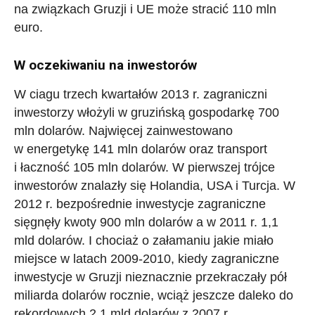
na związkach Gruzji i UE może stracić 110 mln
euro.
W
oczekiwaniu na inwestorów
W ciagu trzech kwartałów 2013 r. zagraniczni
inwestorzy włożyli w gruzińską gospodarkę 700
mln dolarów. Najwięcej zainwestowano
w energetykę 141 mln dolarów oraz transport
i łaczność 105 mln dolarów. W pierwszej trójce
inwestorów znalazły się Holandia, USA i Turcja. W
2012 r. bezpośrednie inwestycje zagraniczne
sięgnęły kwoty 900 mln dolarów a w 2011 r. 1,1
mld dolarów. I chociaż o załamaniu jakie miało
miejsce w latach 2009-2010, kiedy zagraniczne
inwestycje w Gruzji nieznacznie przekraczały pół
miliarda dolarów rocznie, wciąż jeszcze daleko do
rekordowych 2,1 mld dolarów z 2007 r.