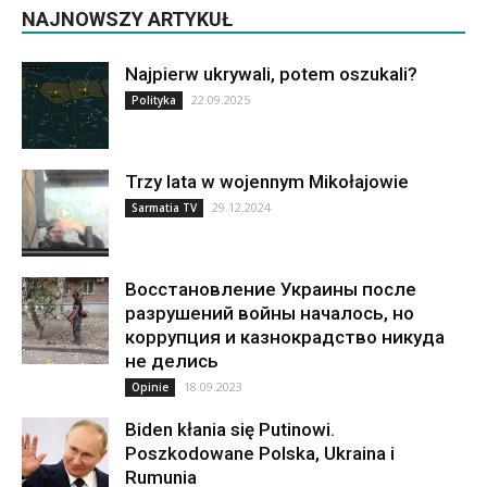
NAJNOWSZY ARTYKUŁ
Najpierw ukrywali, potem oszukali?
22.09.2025
Polityka
Trzy lata w wojennym Mikołajowie
29.12.2024
Sarmatia TV
Восстановление Украины после
разрушений войны началось, но
коррупция и казнокрадство никуда
не делись
18.09.2023
Opinie
Biden kłania się Putinowi.
Poszkodowane Polska, Ukraina i
Rumunia