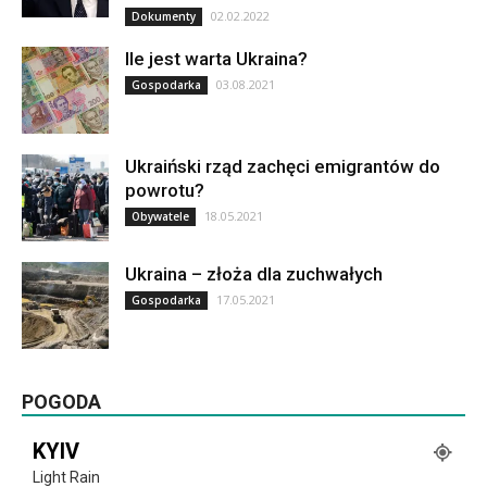
02.02.2022
Dokumenty
Ile jest warta Ukraina?
03.08.2021
Gospodarka
Ukraiński rząd zachęci emigrantów do
powrotu?
18.05.2021
Obywatele
Ukraina – złoża dla zuchwałych
17.05.2021
Gospodarka
POGODA
KYIV
Light Rain