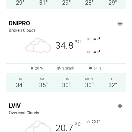
29
°
31
°
29
°
28
°
29
°
DNIPRO
Broken Clouds
°
34.8
°
C
34.8
°
34.8
20 %
3.3kmh
61 %
FRI
SAT
SUN
MON
TUE
34
°
35
°
30
°
30
°
32
°
LVIV
Overcast Clouds
°
20.7
°
C
20.7