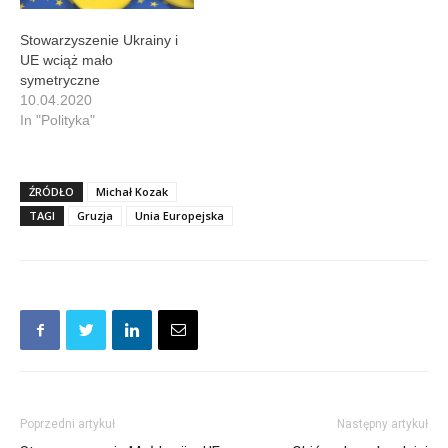
Stowarzyszenie Ukrainy i
UE wciąż mało
symetryczne
10.04.2020
In "Polityka"
ŹRÓDŁO
Michał Kozak
TAGI
Gruzja
Unia Europejska
Poprzedni artykuł
Następny artykuł