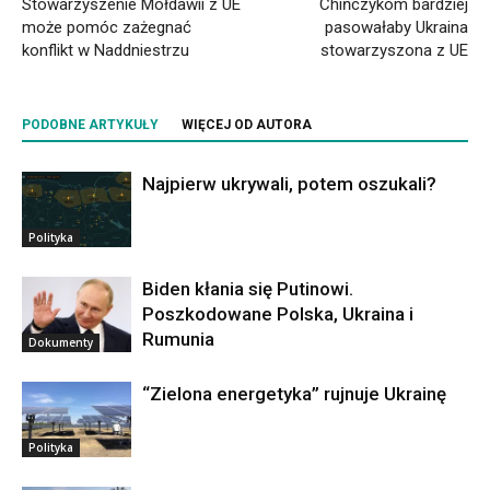
Stowarzyszenie Mołdawii z UE
Chińczykom bardziej
może pomóc zażegnać
pasowałaby Ukraina
konflikt w Naddniestrzu
stowarzyszona z UE
PODOBNE ARTYKUŁY
WIĘCEJ OD AUTORA
Najpierw ukrywali, potem oszukali?
Polityka
Biden kłania się Putinowi.
Poszkodowane Polska, Ukraina i
Rumunia
Dokumenty
“Zielona energetyka” rujnuje Ukrainę
Polityka