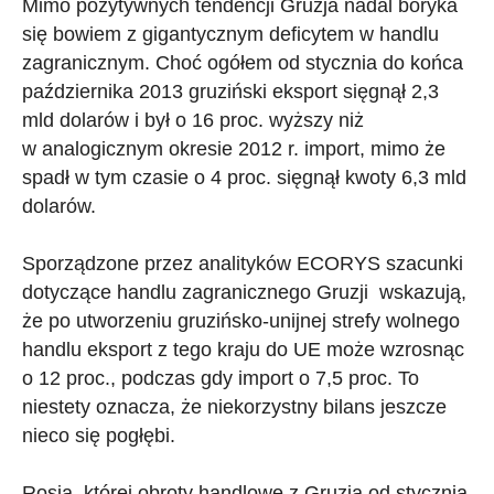
Mimo pozytywnych tendencji Gruzja nadal boryka
się bowiem z gigantycznym deficytem w handlu
zagranicznym. Choć ogółem od stycznia do końca
października 2013 gruziński eksport sięgnął 2,3
mld dolarów i był o 16 proc. wyższy niż
w analogicznym okresie 2012 r. import, mimo że
spadł w tym czasie o 4 proc. sięgnął kwoty 6,3 mld
dolarów.
Sporządzone przez analityków ECORYS szacunki
dotyczące handlu zagranicznego Gruzji wskazują,
że po utworzeniu gruzińsko-unijnej strefy wolnego
handlu eksport z tego kraju do UE może wzrosnąc
o 12 proc., podczas gdy import o 7,5 proc. To
niestety oznacza, że niekorzystny bilans jeszcze
nieco się pogłębi.
Rosja, której obroty handlowe z Gruzją od stycznia