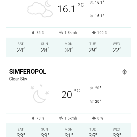
°
16.1
°
C
16.1
°
16.1
85 %
1.8kmh
100 %
SAT
SUN
MON
TUE
WED
24
°
28
°
34
°
29
°
22
°
SIMFEROPOL
Clear Sky
°
20
°
C
20
°
20
73 %
1.5kmh
0 %
SAT
SUN
MON
TUE
WED
33
°
33
°
31
°
35
°
33
°