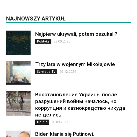
NAJNOWSZY ARTYKUŁ
Najpierw ukrywali, potem oszukali?
22.09.2025
Polityka
Trzy lata w wojennym Mikołajowie
29.12.2024
Sarmatia TV
Восстановление Украины после
разрушений войны началось, но
коррупция и казнокрадство никуда
не делись
18.09.2023
Opinie
Biden kłania się Putinowi.