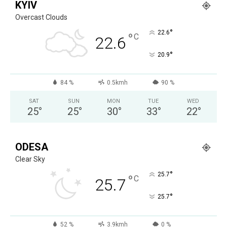
KYIV
Overcast Clouds
°
22.6
°
C
22.6
°
20.9
84 %
0.5kmh
90 %
SAT
SUN
MON
TUE
WED
25
°
25
°
30
°
33
°
22
°
ODESA
Clear Sky
°
25.7
°
C
25.7
°
25.7
52 %
3.9kmh
0 %