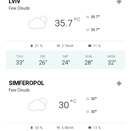
LVIV
Few Clouds
°
35.7
°
C
35.7
°
35.7
21 %
2.7kmh
11 %
THU
FRI
SAT
SUN
MON
33
°
26
°
24
°
28
°
32
°
SIMFEROPOL
Few Clouds
°
30
°
C
30
°
30
30 %
6.8kmh
13 %