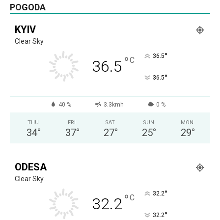
POGODA
KYIV
Clear Sky
°
36.5
°
C
36.5
°
36.5
40 %
3.3kmh
0 %
THU
FRI
SAT
SUN
MON
34
°
37
°
27
°
25
°
29
°
ODESA
Clear Sky
°
32.2
°
C
32.2
°
32.2