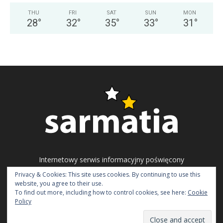
THU
FRI
SAT
SUN
MON
28
°
32
°
35
°
33
°
31
°
Internetowy serwis informacyjny poświęcony
problematyce ukraińskiego społeczeństwa
Privacy & Cookies: This site uses cookies. By continuing to use this
obywatelskiego, polityki i gospodarki.
website, you agree to their use.
To find out more, including how to control cookies, see here:
Cookie
Napisz do nas:
redakcja@sarmatia.net
Policy