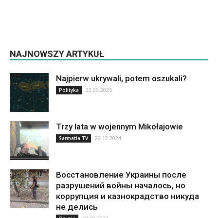
NAJNOWSZY ARTYKUŁ
Najpierw ukrywali, potem oszukali?
22.09.2025
Polityka
Trzy lata w wojennym Mikołajowie
29.12.2024
Sarmatia TV
Восстановление Украины после
разрушений войны началось, но
коррупция и казнокрадство никуда
не делись