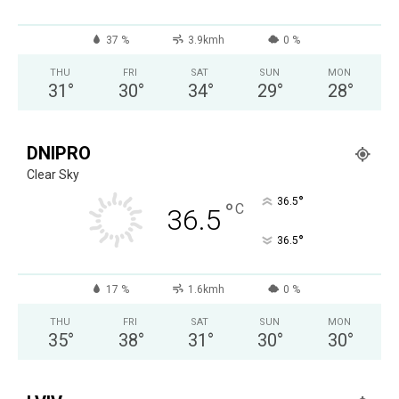
37 %
3.9kmh
0 %
THU
FRI
SAT
SUN
MON
31
°
30
°
34
°
29
°
28
°
DNIPRO
Clear Sky
°
36.5
°
C
36.5
°
36.5
17 %
1.6kmh
0 %
THU
FRI
SAT
SUN
MON
35
°
38
°
31
°
30
°
30
°