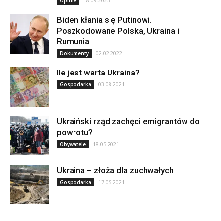
18.09.2023
Opinie
Biden kłania się Putinowi.
Poszkodowane Polska, Ukraina i
Rumunia
02.02.2022
Dokumenty
Ile jest warta Ukraina?
03.08.2021
Gospodarka
Ukraiński rząd zachęci emigrantów do
powrotu?
18.05.2021
Obywatele
Ukraina – złoża dla zuchwałych
17.05.2021
Gospodarka