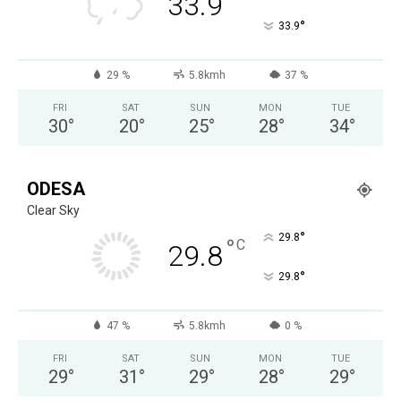
33.9
°
33.9
29 %
5.8kmh
37 %
FRI
SAT
SUN
MON
TUE
30
°
20
°
25
°
28
°
34
°
ODESA
Clear Sky
°
29.8
°
C
29.8
°
29.8
47 %
5.8kmh
0 %
FRI
SAT
SUN
MON
TUE
29
°
31
°
29
°
28
°
29
°