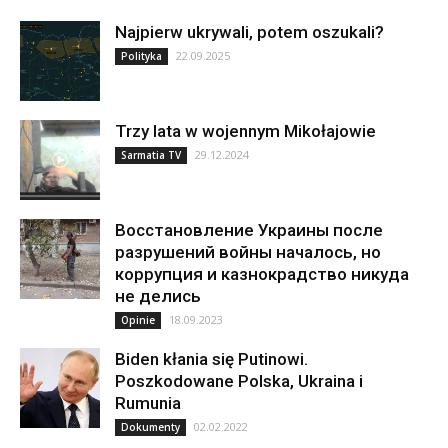
Najpierw ukrywali, potem oszukali?
22.09.2025
Polityka
Trzy lata w wojennym Mikołajowie
29.12.2024
Sarmatia TV
Восстановление Украины после
разрушений войны началось, но
коррупция и казнокрадство никуда
не делись
18.09.2023
Opinie
Biden kłania się Putinowi.
Poszkodowane Polska, Ukraina i
Rumunia
02.02.2022
Dokumenty