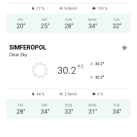
72 %
8.8kmh
100 %
FRI
SAT
SUN
MON
TUE
20
°
25
°
28
°
34
°
32
°
SIMFEROPOL
Clear Sky
°
30.2
°
C
30.2
°
30.2
44 %
2.5kmh
0 %
FRI
SAT
SUN
MON
TUE
28
°
34
°
33
°
31
°
34
°