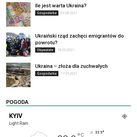
Ile jest warta Ukraina?
03.08.2021
Gospodarka
Ukraiński rząd zachęci emigrantów do
powrotu?
18.05.2021
Obywatele
Ukraina – złoża dla zuchwałych
17.05.2021
Gospodarka
POGODA
KYIV
Light Rain
°
33.9
°
C