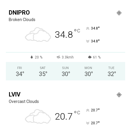
DNIPRO
Broken Clouds
°
34.8
°
C
34.8
°
34.8
20 %
3.3kmh
61 %
FRI
SAT
SUN
MON
TUE
34
°
35
°
30
°
30
°
32
°
LVIV
Overcast Clouds
°
20.7
°
C
20.7
°
20.7