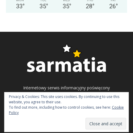
MON
TUE
WED
THU
FRI
33
°
35
°
35
°
28
°
26
°
Internetowy serwis informacyjny poświęcony
problematyce ukraińskiego społeczeństwa
Privacy & Cookies: This site uses cookies. By continuing to use this
obywatelskiego, polityki i gospodarki.
website, you agree to their use.
To find out more, including how to control cookies, see here:
Cookie
Napisz do nas:
redakcja@sarmatia.net
Policy