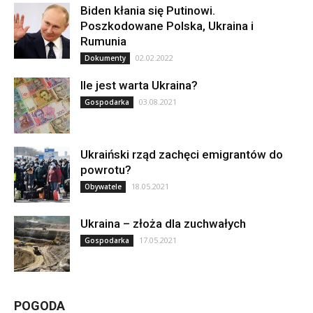
Biden kłania się Putinowi.
Poszkodowane Polska, Ukraina i
Rumunia
02.02.2022
Dokumenty
Ile jest warta Ukraina?
03.08.2021
Gospodarka
Ukraiński rząd zachęci emigrantów do
powrotu?
18.05.2021
Obywatele
Ukraina – złoża dla zuchwałych
17.05.2021
Gospodarka
POGODA