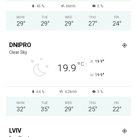
45 %
6kmh
0 %
MON
TUE
WED
THU
FRI
29
°
29
°
29
°
27
°
24
°
DNIPRO
Clear Sky
°
19.9
°
C
19.9
°
19.9
64 %
4.2kmh
5 %
MON
TUE
WED
THU
FRI
32
°
35
°
29
°
25
°
22
°
LVIV