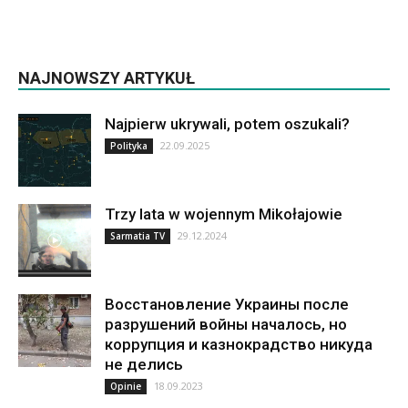
NAJNOWSZY ARTYKUŁ
Najpierw ukrywali, potem oszukali?
22.09.2025
Polityka
Trzy lata w wojennym Mikołajowie
29.12.2024
Sarmatia TV
Восстановление Украины после
разрушений войны началось, но
коррупция и казнокрадство никуда
не делись
18.09.2023
Opinie