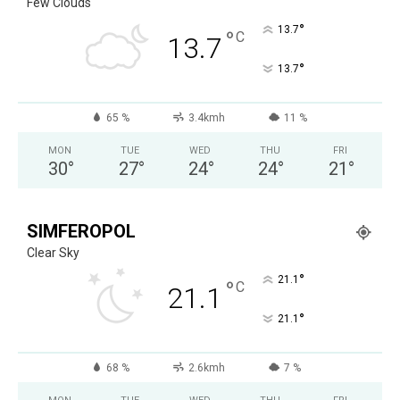
Few Clouds
°
13.7
°
C
13.7
°
13.7
65 %
3.4kmh
11 %
MON
TUE
WED
THU
FRI
30
°
27
°
24
°
24
°
21
°
SIMFEROPOL
Clear Sky
°
21.1
°
C
21.1
°
21.1
68 %
2.6kmh
7 %