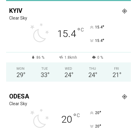
KYIV
Clear Sky
°
15.4
°
C
15.4
°
15.4
86 %
1.8kmh
0 %
MON
TUE
WED
THU
FRI
29
°
33
°
24
°
24
°
21
°
ODESA
Clear Sky
°
20
°
C
20
°
20