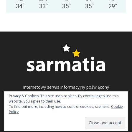
SUN
MON
TUE
WED
THU
34
°
33
°
35
°
35
°
29
°
Internetowy serwis informacyjny poświęcony
problematyce ukraińskiego społeczeństwa
Privacy & Cookies: This site uses cookies. By continuing to use this
obywatelskiego, polityki i gospodarki.
website, you agree to their use.
To find out more, including how to control cookies, see here:
Cookie
Napisz do nas:
redakcja@sarmatia.net
Policy