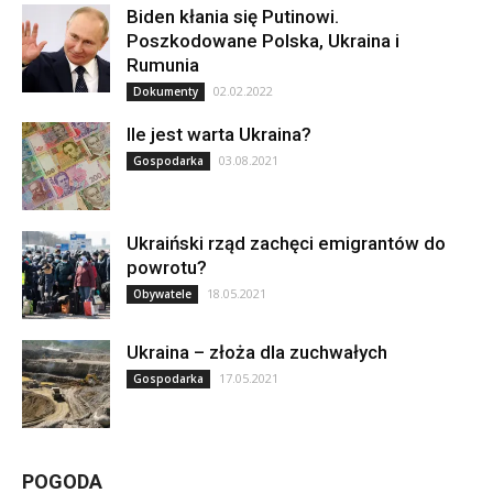
Biden kłania się Putinowi.
Poszkodowane Polska, Ukraina i
Rumunia
02.02.2022
Dokumenty
Ile jest warta Ukraina?
03.08.2021
Gospodarka
Ukraiński rząd zachęci emigrantów do
powrotu?
18.05.2021
Obywatele
Ukraina – złoża dla zuchwałych
17.05.2021
Gospodarka
POGODA