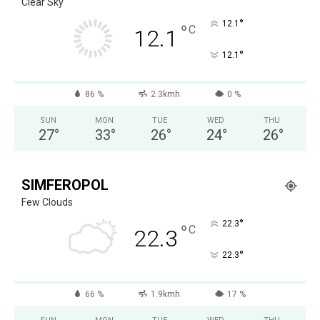
Clear Sky
°
12.1
°
C
12.1
°
12.1
86 %
2.3kmh
0 %
SUN
MON
TUE
WED
THU
27
°
33
°
26
°
24
°
26
°
SIMFEROPOL
Few Clouds
°
22.3
°
C
22.3
°
22.3
66 %
1.9kmh
17 %