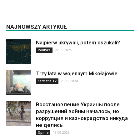
NAJNOWSZY ARTYKUŁ
Najpierw ukrywali, potem oszukali?
22.09.2025
Polityka
Trzy lata w wojennym Mikołajowie
29.12.2024
Sarmatia TV
Восстановление Украины после
разрушений войны началось, но
коррупция и казнокрадство никуда
не делись
18.09.2023
Opinie