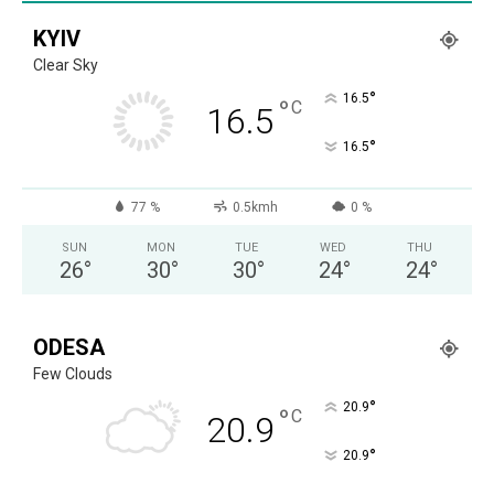
KYIV
Clear Sky
°
16.5
°
C
16.5
°
16.5
77 %
0.5kmh
0 %
SUN
MON
TUE
WED
THU
26
°
30
°
30
°
24
°
24
°
ODESA
Few Clouds
°
20.9
°
C
20.9
°
20.9