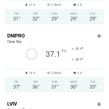
37 %
2.4kmh
0 %
FRI
SAT
SUN
MON
TUE
31
°
32
°
29
°
29
°
29
°
DNIPRO
Clear Sky
°
37.1
°
C
37.1
°
37.1
18 %
2.6kmh
6 %
FRI
SAT
SUN
MON
TUE
37
°
36
°
31
°
30
°
33
°
LVIV