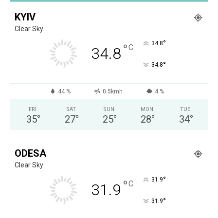
KYIV
Clear Sky
°
34.8
°
C
34.8
°
34.8
44 %
0.5kmh
4 %
FRI
SAT
SUN
MON
TUE
35
°
27
°
25
°
28
°
34
°
ODESA
Clear Sky
°
31.9
°
C
31.9
°
31.9