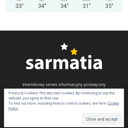
FRI
SAT
SUN
MON
TUE
33
°
34
°
34
°
31
°
35
°
Internetowy serwis informacyjny poświęcony
problematyce ukraińskiego społeczeństwa
Privacy & Cookies: This site uses cookies. By continuing to use this
obywatelskiego, polityki i gospodarki.
website, you agree to their use.
To find out more, including how to control cookies, see here:
Cookie
Napisz do nas:
redakcja@sarmatia.net
Policy