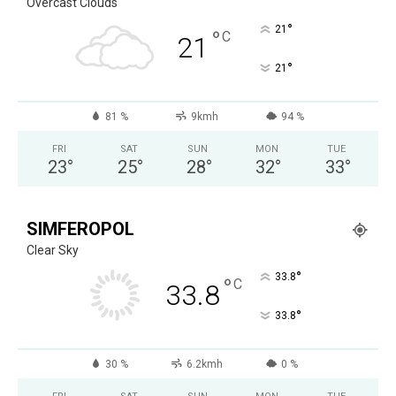
Overcast Clouds
°
21
°
C
21
°
21
81 %
9kmh
94 %
FRI
SAT
SUN
MON
TUE
23
°
25
°
28
°
32
°
33
°
SIMFEROPOL
Clear Sky
°
33.8
°
C
33.8
°
33.8
30 %
6.2kmh
0 %