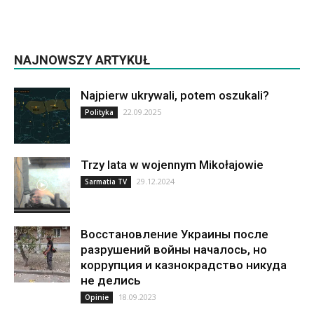
NAJNOWSZY ARTYKUŁ
Najpierw ukrywali, potem oszukali?
22.09.2025
Polityka
Trzy lata w wojennym Mikołajowie
29.12.2024
Sarmatia TV
Восстановление Украины после
разрушений войны началось, но
коррупция и казнокрадство никуда
не делись
18.09.2023
Opinie