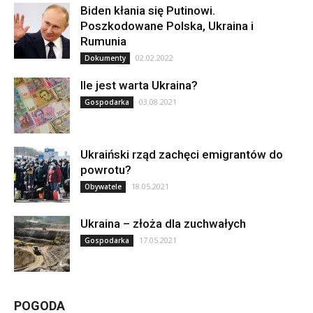
Biden kłania się Putinowi.
Poszkodowane Polska, Ukraina i
Rumunia
02.02.2022
Dokumenty
Ile jest warta Ukraina?
03.08.2021
Gospodarka
Ukraiński rząd zachęci emigrantów do
powrotu?
18.05.2021
Obywatele
Ukraina – złoża dla zuchwałych
17.05.2021
Gospodarka
POGODA