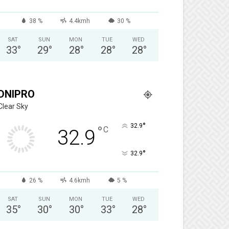
38 %
4.4kmh
30 %
SAT
SUN
MON
TUE
WED
33
°
29
°
28
°
28
°
28
°
DNIPRO
Clear Sky
°
32.9
°
C
32.9
°
32.9
26 %
4.6kmh
5 %
SAT
SUN
MON
TUE
WED
35
°
30
°
30
°
33
°
28
°