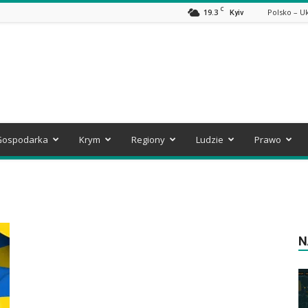
C
19.3
Polsko – U
Kyiv
Gospodarka
Krym
Regiony
Ludzie
Prawo
N