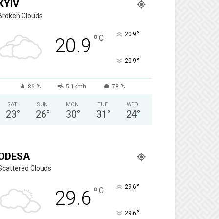
KYIV
Broken Clouds
°
20.9
°
C
20.9
°
20.9
86 %
5.1kmh
78 %
SAT
SUN
MON
TUE
WED
23
°
26
°
30
°
31
°
24
°
ODESA
Scattered Clouds
°
29.6
°
C
29.6
°
29.6