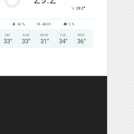
°
29.2
46 %
4kmh
0 %
SAT
SUN
MON
TUE
WED
33
°
33
°
31
°
34
°
36
°