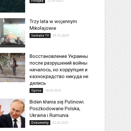
22.09.2025
Polityka
Trzy lata w wojennym
Mikołajowie
29.12.2024
Sarmatia TV
Восстановление Украины
после разрушений войны
началось, но коррупция и
казнокрадство никуда не
делись
18.09.2023
Opinie
Biden kłania się Putinowi.
Poszkodowane Polska,
Ukraina i Rumunia
02.02.2022
Dokumenty