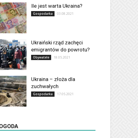
Ile jest warta Ukraina?
03.08.2021
Gospodarka
Ukraiński rząd zachęci
emigrantów do powrotu?
18.05.2021
Obywatele
Ukraina – złoża dla
zuchwałych
17.05.2021
Gospodarka
OGODA