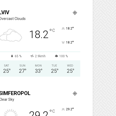
LVIV
Overcast Clouds
°
18.2
°
C
18.2
°
18.2
65 %
2.9kmh
100 %
SAT
SUN
MON
TUE
WED
25
°
27
°
33
°
25
°
25
°
SIMFEROPOL
Clear Sky
°
29.2
°
C
29.2