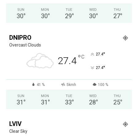
SUN
MON
TUE
WED
THU
30
°
30
°
29
°
30
°
27
°
DNIPRO
Overcast Clouds
°
27.4
°
C
27.4
°
27.4
41 %
5kmh
100 %
SUN
MON
TUE
WED
THU
31
°
31
°
33
°
28
°
25
°
LVIV
Clear Sky