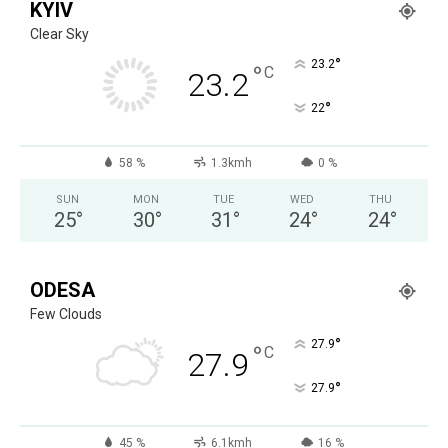
KYIV
Clear Sky
°
23.2
°
C
23.2
°
22
58 %
1.3kmh
0 %
SUN
MON
TUE
WED
THU
25
°
30
°
31
°
24
°
24
°
ODESA
Few Clouds
°
27.9
°
C
27.9
°
27.9
45 %
6.1kmh
16 %