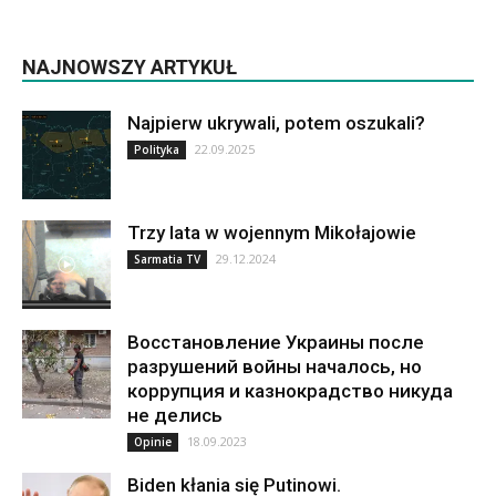
NAJNOWSZY ARTYKUŁ
Najpierw ukrywali, potem oszukali?
22.09.2025
Polityka
Trzy lata w wojennym Mikołajowie
29.12.2024
Sarmatia TV
Восстановление Украины после
разрушений войны началось, но
коррупция и казнокрадство никуда
не делись
18.09.2023
Opinie
Biden kłania się Putinowi.