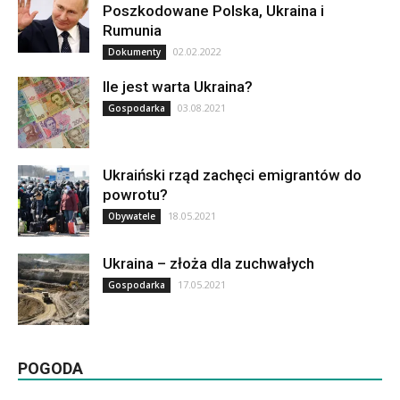
Poszkodowane Polska, Ukraina i
Rumunia
02.02.2022
Dokumenty
Ile jest warta Ukraina?
03.08.2021
Gospodarka
Ukraiński rząd zachęci emigrantów do
powrotu?
18.05.2021
Obywatele
Ukraina – złoża dla zuchwałych
17.05.2021
Gospodarka
POGODA