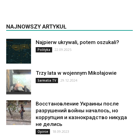
NAJNOWSZY ARTYKUŁ
Najpierw ukrywali, potem oszukali?
22.09.2025
Polityka
Trzy lata w wojennym Mikołajowie
29.12.2024
Sarmatia TV
Восстановление Украины после
разрушений войны началось, но
коррупция и казнокрадство никуда
не делись
18.09.2023
Opinie