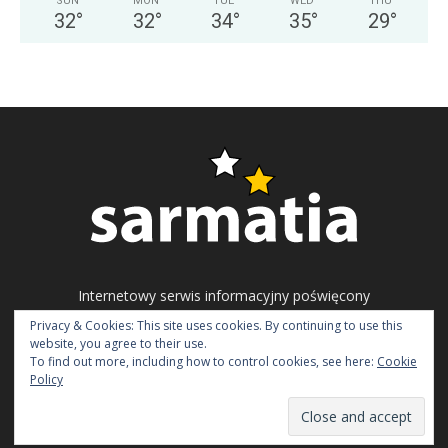
SUN
MON
TUE
WED
THU
32
°
32
°
34
°
35
°
29
°
Internetowy serwis informacyjny poświęcony
problematyce ukraińskiego społeczeństwa
Privacy & Cookies: This site uses cookies. By continuing to use this
obywatelskiego, polityki i gospodarki.
website, you agree to their use.
To find out more, including how to control cookies, see here:
Cookie
Napisz do nas:
redakcja@sarmatia.net
Policy