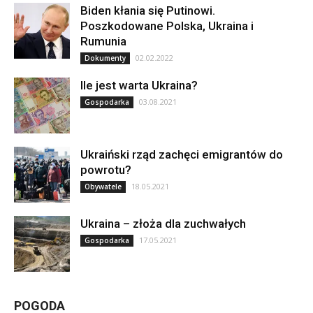
Biden kłania się Putinowi.
Poszkodowane Polska, Ukraina i
Rumunia
02.02.2022
Dokumenty
Ile jest warta Ukraina?
03.08.2021
Gospodarka
Ukraiński rząd zachęci emigrantów do
powrotu?
18.05.2021
Obywatele
Ukraina – złoża dla zuchwałych
17.05.2021
Gospodarka
POGODA