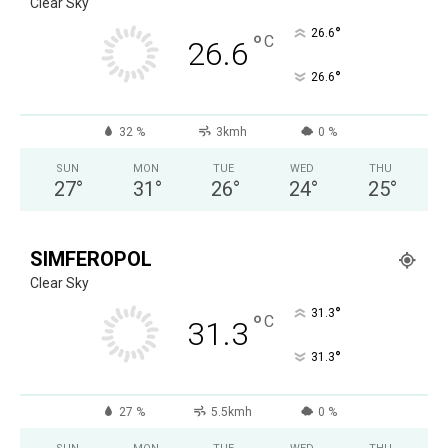
Clear Sky
°
26.6
°
C
26.6
°
26.6
32 %
3kmh
0 %
SUN
MON
TUE
WED
THU
27
°
31
°
26
°
24
°
25
°
SIMFEROPOL
Clear Sky
°
31.3
°
C
31.3
°
31.3
27 %
5.5kmh
0 %