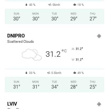
40 %
5kmh
18 %
SUN
MON
TUE
WED
THU
30
°
30
°
30
°
29
°
27
°
DNIPRO
Scattered Clouds
°
31.2
°
C
31.2
°
31.2
33 %
5.5kmh
49 %
SUN
MON
TUE
WED
THU
31
°
31
°
34
°
28
°
25
°
LVIV