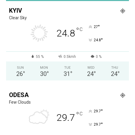
KYIV
Clear Sky
°
27
°
C
24.8
°
24.8
55 %
0.5kmh
0 %
SUN
MON
TUE
WED
THU
26
°
30
°
31
°
24
°
24
°
ODESA
Few Clouds
°
29.7
°
C
29.7
°
29.7