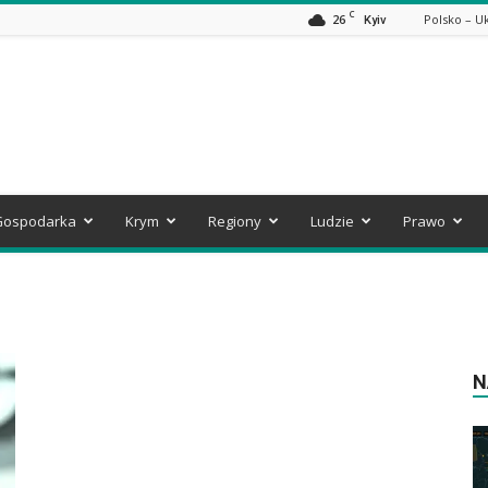
C
26
Polsko – U
Kyiv
Gospodarka
Krym
Regiony
Ludzie
Prawo
N