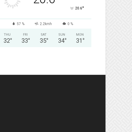
°
20.6
57 %
2.2kmh
0 %
THU
FRI
SAT
SUN
MON
32
°
33
°
35
°
34
°
31
°