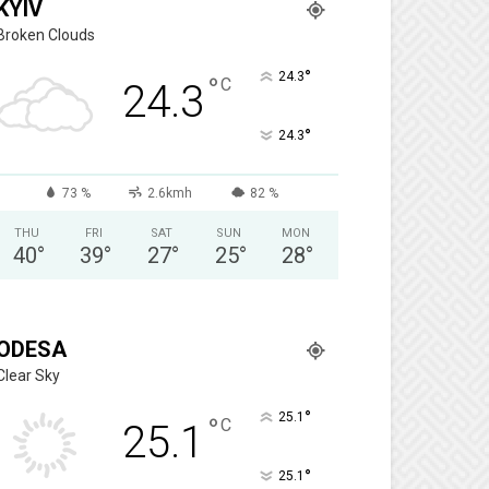
KYIV
Broken Clouds
°
24.3
°
C
24.3
°
24.3
73 %
2.6kmh
82 %
THU
FRI
SAT
SUN
MON
40
°
39
°
27
°
25
°
28
°
ODESA
Clear Sky
°
25.1
°
C
25.1
°
25.1