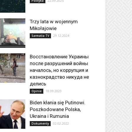
22.09.2025
Polityka
Trzy lata w wojennym
Mikołajowie
29.12.2024
Sarmatia TV
Восстановление Украины
после разрушений войны
началось, но коррупция и
казнокрадство никуда не
делись
18.09.2023
Opinie
Biden kłania się Putinowi.
Poszkodowane Polska,
Ukraina i Rumunia
02.02.2022
Dokumenty