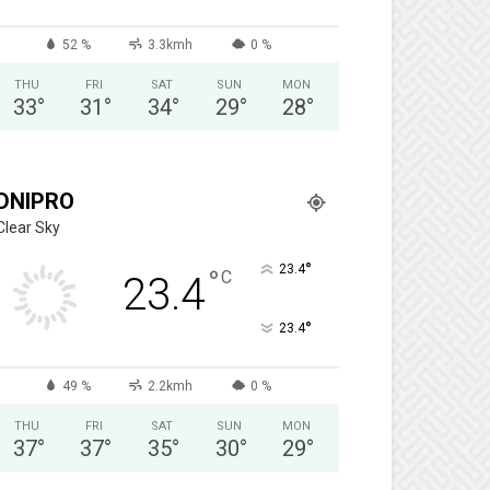
52 %
3.3kmh
0 %
THU
FRI
SAT
SUN
MON
33
°
31
°
34
°
29
°
28
°
DNIPRO
Clear Sky
°
23.4
°
C
23.4
°
23.4
49 %
2.2kmh
0 %
THU
FRI
SAT
SUN
MON
37
°
37
°
35
°
30
°
29
°