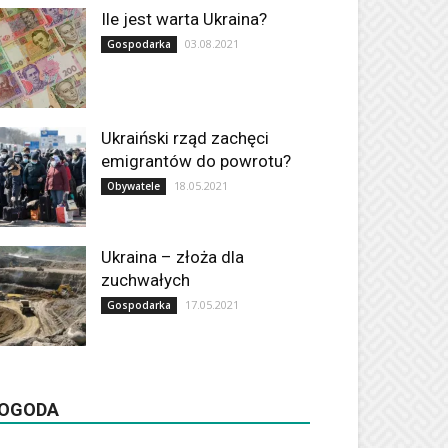
Ile jest warta Ukraina?
03.08.2021
Gospodarka
Ukraiński rząd zachęci
emigrantów do powrotu?
18.05.2021
Obywatele
Ukraina – złoża dla
zuchwałych
17.05.2021
Gospodarka
OGODA