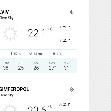
LVIV
Clear Sky
°
22.1
°
C
22.1
°
22.1
52 %
2.8kmh
0 %
THU
FRI
SAT
SUN
MON
38
°
25
°
26
°
27
°
31
°
SIMFEROPOL
Clear Sky
°
20.6
°
C
20.6