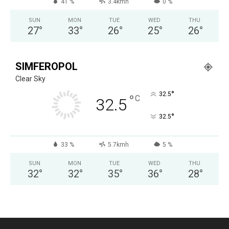
41 %
3.4kmh
0 %
SUN
MON
TUE
WED
THU
27
°
33
°
26
°
25
°
26
°
SIMFEROPOL
Clear Sky
°
32.5
°
C
32.5
°
32.5
33 %
5.7kmh
5 %
SUN
MON
TUE
WED
THU
32
°
32
°
35
°
36
°
28
°