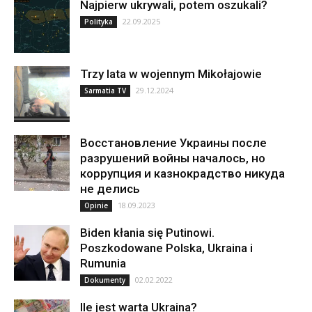
Najpierw ukrywali, potem oszukali?
22.09.2025
Polityka
Trzy lata w wojennym Mikołajowie
29.12.2024
Sarmatia TV
Восстановление Украины после
разрушений войны началось, но
коррупция и казнокрадство никуда
не делись
18.09.2023
Opinie
Biden kłania się Putinowi.
Poszkodowane Polska, Ukraina i
Rumunia
02.02.2022
Dokumenty
Ile jest warta Ukraina?