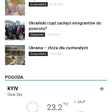
03.08.2021
Gospodarka
Ukraiński rząd zachęci emigrantów do
powrotu?
18.05.2021
Obywatele
Ukraina – złoża dla zuchwałych
17.05.2021
Gospodarka
POGODA
KYIV
Clear Sky
°
23.2
°
C
23.2