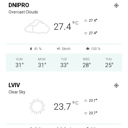
DNIPRO
Overcast Clouds
°
27.4
°
C
27.4
°
27.4
41 %
5kmh
100 %
SUN
MON
TUE
WED
THU
31
°
31
°
33
°
28
°
25
°
LVIV
Clear Sky
°
23.7
°
C
23.7
°
23.7