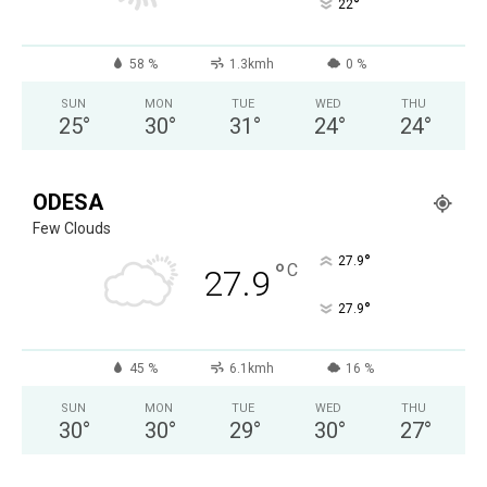
°
22
58 %
1.3kmh
0 %
SUN
MON
TUE
WED
THU
25
°
30
°
31
°
24
°
24
°
ODESA
Few Clouds
°
27.9
°
C
27.9
°
27.9
45 %
6.1kmh
16 %
SUN
MON
TUE
WED
THU
30
°
30
°
29
°
30
°
27
°