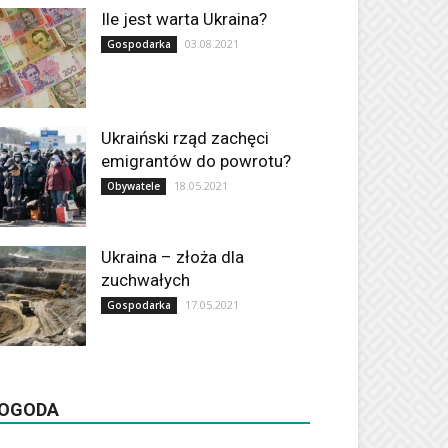
Ile jest warta Ukraina?
03.08.2021
Gospodarka
Ukraiński rząd zachęci
emigrantów do powrotu?
18.05.2021
Obywatele
Ukraina – złoża dla
zuchwałych
17.05.2021
Gospodarka
OGODA