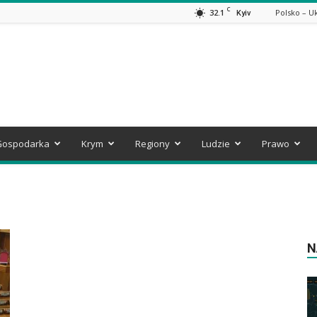
C
32.1
Polsko – U
Kyiv
Gospodarka
Krym
Regiony
Ludzie
Prawo
N