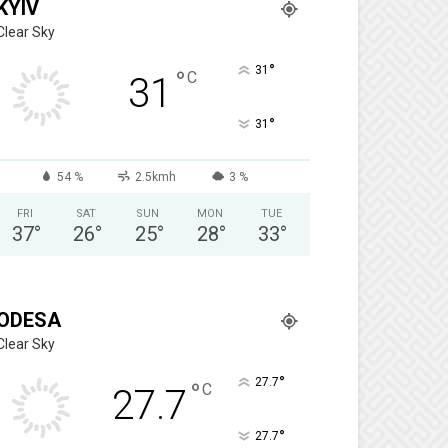
KYIV
Clear Sky
°
31
°
C
31
°
31
54 %
2.5kmh
3 %
FRI
SAT
SUN
MON
TUE
37
°
26
°
25
°
28
°
33
°
ODESA
Clear Sky
°
27.7
°
C
27.7
°
27.7