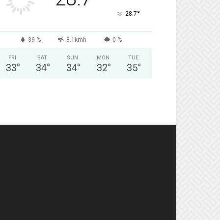
°
28.7
39 %
8.1kmh
0 %
FRI
SAT
SUN
MON
TUE
33
°
34
°
34
°
32
°
35
°