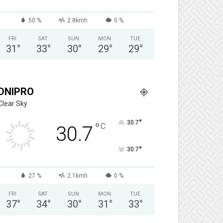
50 %
2.8kmh
0 %
FRI
SAT
SUN
MON
TUE
31
°
33
°
30
°
29
°
29
°
DNIPRO
Clear Sky
°
30.7
°
C
30.7
°
30.7
27 %
2.1kmh
0 %
FRI
SAT
SUN
MON
TUE
37
°
34
°
30
°
31
°
33
°