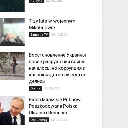
22.09.2025
Polityka
Trzy lata w wojennym
Mikołajowie
29.12.2024
Sarmatia TV
Восстановление Украины
после разрушений войны
началось, но коррупция и
казнокрадство никуда не
делись
18.09.2023
Opinie
Biden kłania się Putinowi.
Poszkodowane Polska,
Ukraina i Rumunia
02.02.2022
Dokumenty