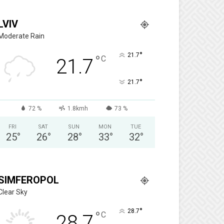
LVIV
Moderate Rain
°
21.7
°
C
21.7
°
21.7
72 %
1.8kmh
73 %
FRI
SAT
SUN
MON
TUE
25
°
26
°
28
°
33
°
32
°
SIMFEROPOL
Clear Sky
°
28.7
°
C
28.7