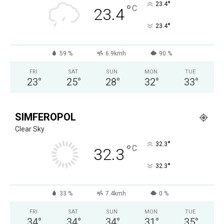
°
23.4
°
C
23.4
°
23.4
59 %
6.9kmh
90 %
FRI
SAT
SUN
MON
TUE
23
°
25
°
28
°
32
°
33
°
SIMFEROPOL
Clear Sky
°
32.3
°
C
32.3
°
32.3
33 %
7.4kmh
0 %
FRI
SAT
SUN
MON
TUE
34
°
34
°
34
°
31
°
35
°