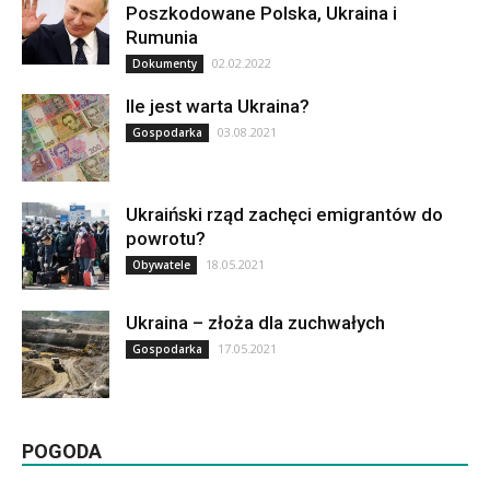
Poszkodowane Polska, Ukraina i
Rumunia
02.02.2022
Dokumenty
Ile jest warta Ukraina?
03.08.2021
Gospodarka
Ukraiński rząd zachęci emigrantów do
powrotu?
18.05.2021
Obywatele
Ukraina – złoża dla zuchwałych
17.05.2021
Gospodarka
POGODA