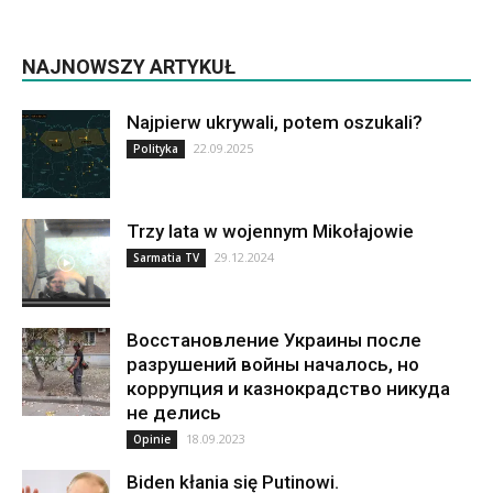
NAJNOWSZY ARTYKUŁ
Najpierw ukrywali, potem oszukali?
22.09.2025
Polityka
Trzy lata w wojennym Mikołajowie
29.12.2024
Sarmatia TV
Восстановление Украины после
разрушений войны началось, но
коррупция и казнокрадство никуда
не делись
18.09.2023
Opinie
Biden kłania się Putinowi.