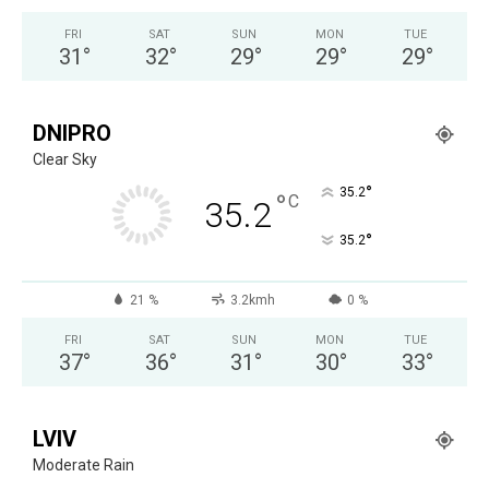
FRI
SAT
SUN
MON
TUE
31
°
32
°
29
°
29
°
29
°
DNIPRO
Clear Sky
°
35.2
°
C
35.2
°
35.2
21 %
3.2kmh
0 %
FRI
SAT
SUN
MON
TUE
37
°
36
°
31
°
30
°
33
°
LVIV
Moderate Rain