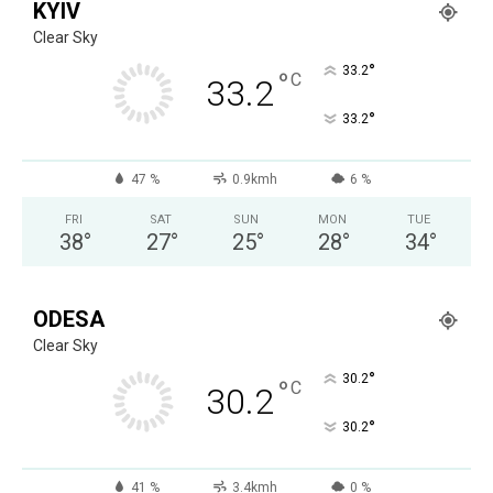
KYIV
Clear Sky
°
33.2
°
C
33.2
°
33.2
47 %
0.9kmh
6 %
FRI
SAT
SUN
MON
TUE
38
°
27
°
25
°
28
°
34
°
ODESA
Clear Sky
°
30.2
°
C
30.2
°
30.2
41 %
3.4kmh
0 %