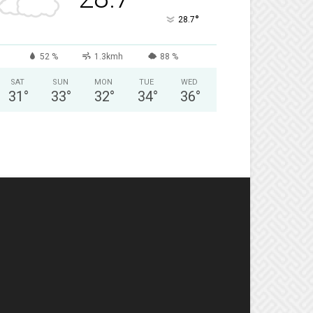
°
28.7
52 %
1.3kmh
88 %
SAT
SUN
MON
TUE
WED
31
°
33
°
32
°
34
°
36
°