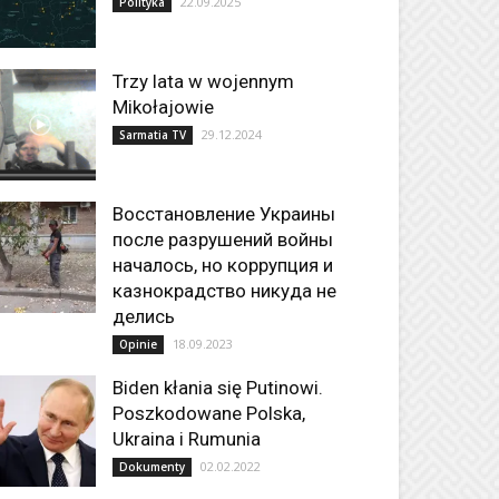
22.09.2025
Polityka
Trzy lata w wojennym
Mikołajowie
29.12.2024
Sarmatia TV
Восстановление Украины
после разрушений войны
началось, но коррупция и
казнокрадство никуда не
делись
18.09.2023
Opinie
Biden kłania się Putinowi.
Poszkodowane Polska,
Ukraina i Rumunia
02.02.2022
Dokumenty