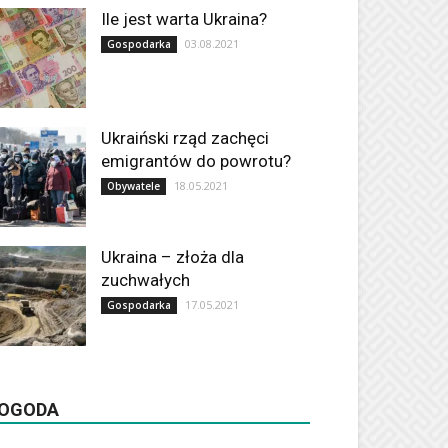
Ile jest warta Ukraina?
03.08.2021
Gospodarka
Ukraiński rząd zachęci
emigrantów do powrotu?
18.05.2021
Obywatele
Ukraina – złoża dla
zuchwałych
17.05.2021
Gospodarka
OGODA