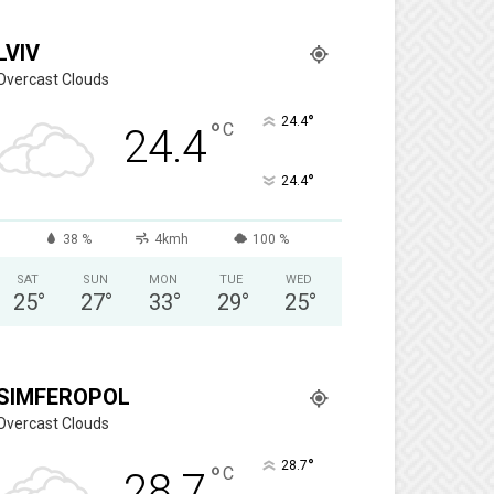
LVIV
Overcast Clouds
°
24.4
°
C
24.4
°
24.4
38 %
4kmh
100 %
SAT
SUN
MON
TUE
WED
25
°
27
°
33
°
29
°
25
°
SIMFEROPOL
Overcast Clouds
°
28.7
°
C
28.7