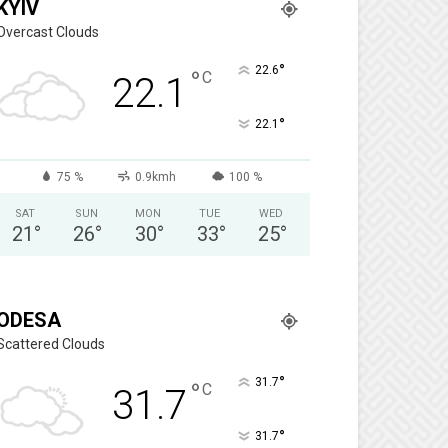
KYIV
Overcast Clouds
°
22.6
°
C
22.1
°
22.1
75 %
0.9kmh
100 %
SAT
SUN
MON
TUE
WED
21
°
26
°
30
°
33
°
25
°
ODESA
Scattered Clouds
°
31.7
°
C
31.7
°
31.7