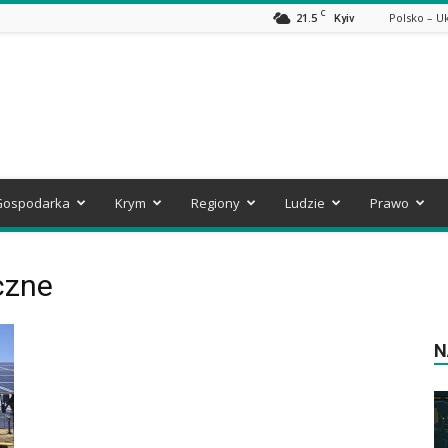
C
21.5
Polsko – U
Kyiv
Gospodarka
Krym
Regiony
Ludzie
Prawo
czne
N