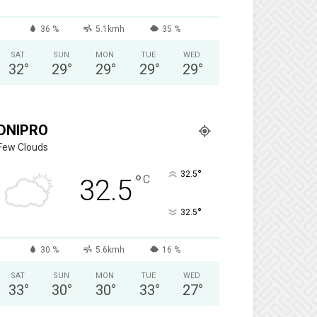
36 %
5.1kmh
35 %
SAT
SUN
MON
TUE
WED
32
°
29
°
29
°
29
°
29
°
DNIPRO
Few Clouds
°
32.5
°
C
32.5
°
32.5
30 %
5.6kmh
16 %
SAT
SUN
MON
TUE
WED
33
°
30
°
30
°
33
°
27
°