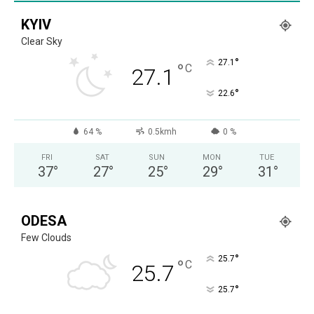
KYIV
Clear Sky
°
27.1
°
C
27.1
°
22.6
64 %
0.5kmh
0 %
FRI
SAT
SUN
MON
TUE
37
°
27
°
25
°
29
°
31
°
ODESA
Few Clouds
°
25.7
°
C
25.7
°
25.7