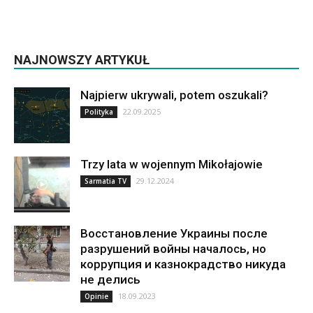
NAJNOWSZY ARTYKUŁ
Najpierw ukrywali, potem oszukali?
22.09.2025
Polityka
Trzy lata w wojennym Mikołajowie
29.12.2024
Sarmatia TV
Восстановление Украины после
разрушений войны началось, но
коррупция и казнокрадство никуда
не делись
18.09.2023
Opinie