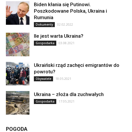
Biden kłania się Putinowi.
Poszkodowane Polska, Ukraina i
Rumunia
02.02.2022
Dokumenty
Ile jest warta Ukraina?
03.08.2021
Gospodarka
Ukraiński rząd zachęci emigrantów do
powrotu?
18.05.2021
Obywatele
Ukraina – złoża dla zuchwałych
17.05.2021
Gospodarka
POGODA