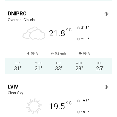
DNIPRO
Overcast Clouds
°
21.8
°
C
21.8
°
21.8
59 %
5.8kmh
99 %
SUN
MON
TUE
WED
THU
31
°
31
°
33
°
28
°
25
°
LVIV
Clear Sky
°
19.5
°
C
19.5
°
19.5