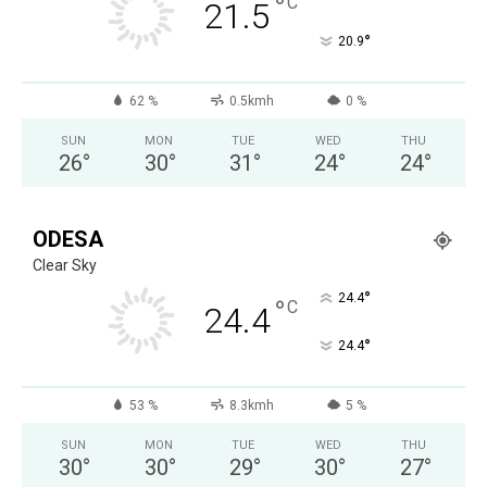
°
C
21.5
°
20.9
62 %
0.5kmh
0 %
SUN
MON
TUE
WED
THU
26
°
30
°
31
°
24
°
24
°
ODESA
Clear Sky
°
24.4
°
C
24.4
°
24.4
53 %
8.3kmh
5 %
SUN
MON
TUE
WED
THU
30
°
30
°
29
°
30
°
27
°