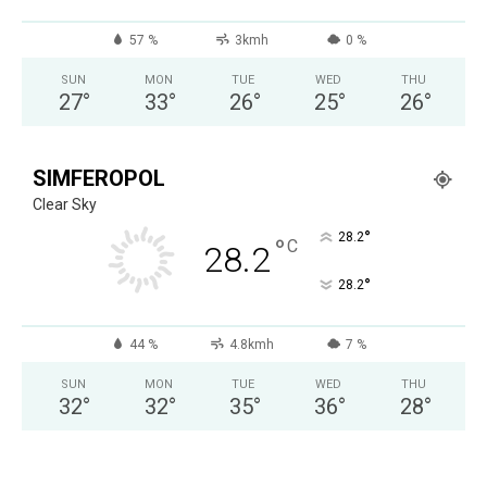
57 %
3kmh
0 %
SUN
MON
TUE
WED
THU
27
°
33
°
26
°
25
°
26
°
SIMFEROPOL
Clear Sky
°
28.2
°
C
28.2
°
28.2
44 %
4.8kmh
7 %
SUN
MON
TUE
WED
THU
32
°
32
°
35
°
36
°
28
°