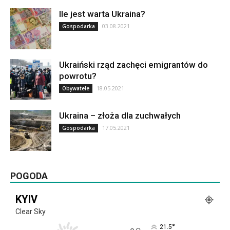
Ile jest warta Ukraina?
03.08.2021
Gospodarka
Ukraiński rząd zachęci emigrantów do
powrotu?
18.05.2021
Obywatele
Ukraina – złoża dla zuchwałych
17.05.2021
Gospodarka
POGODA
KYIV
Clear Sky
°
21.5