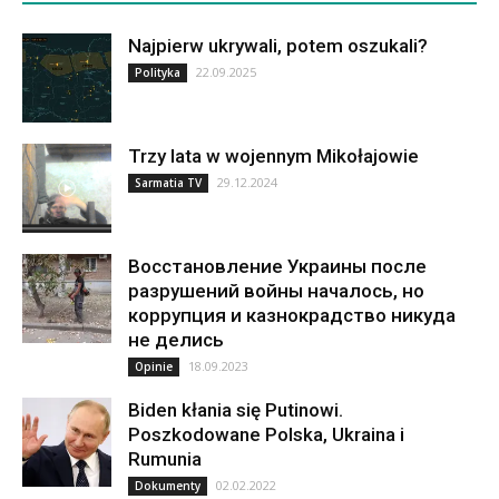
Najpierw ukrywali, potem oszukali?
22.09.2025
Polityka
Trzy lata w wojennym Mikołajowie
29.12.2024
Sarmatia TV
Восстановление Украины после
разрушений войны началось, но
коррупция и казнокрадство никуда
не делись
18.09.2023
Opinie
Biden kłania się Putinowi.
Poszkodowane Polska, Ukraina i
Rumunia
02.02.2022
Dokumenty