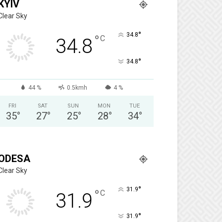
KYIV
Clear Sky
°
34.8
°
C
34.8
°
34.8
44 %
0.5kmh
4 %
FRI
SAT
SUN
MON
TUE
35
°
27
°
25
°
28
°
34
°
ODESA
Clear Sky
°
31.9
°
C
31.9
°
31.9