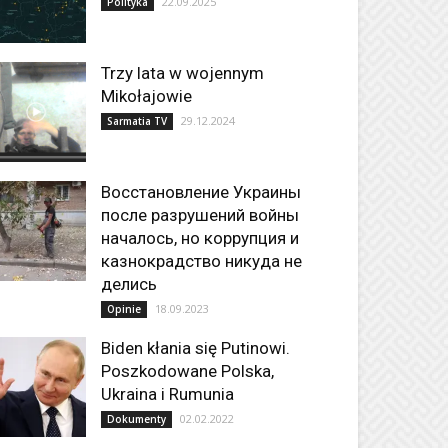
22.09.2025
Polityka
Trzy lata w wojennym
Mikołajowie
29.12.2024
Sarmatia TV
Восстановление Украины
после разрушений войны
началось, но коррупция и
казнокрадство никуда не
делись
18.09.2023
Opinie
Biden kłania się Putinowi.
Poszkodowane Polska,
Ukraina i Rumunia
02.02.2022
Dokumenty