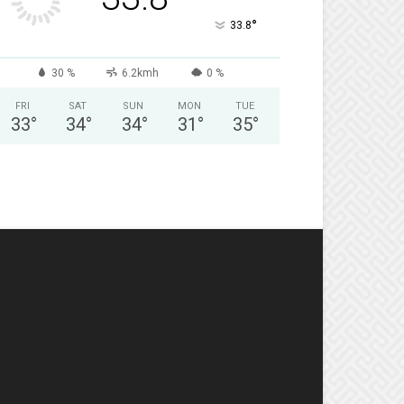
°
33.8
30 %
6.2kmh
0 %
FRI
SAT
SUN
MON
TUE
33
°
34
°
34
°
31
°
35
°