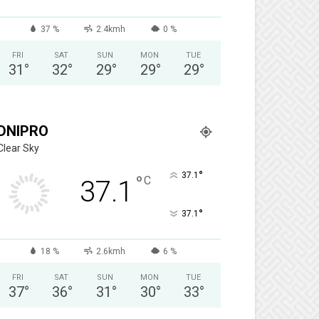
37 %
2.4kmh
0 %
FRI
SAT
SUN
MON
TUE
31
°
32
°
29
°
29
°
29
°
DNIPRO
Clear Sky
°
37.1
°
C
37.1
°
37.1
18 %
2.6kmh
6 %
FRI
SAT
SUN
MON
TUE
37
°
36
°
31
°
30
°
33
°