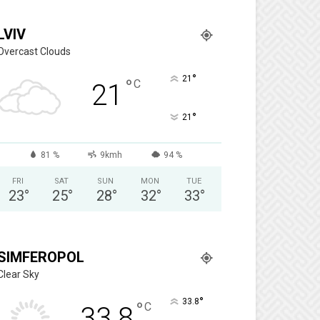
LVIV
Overcast Clouds
°
21
°
C
21
°
21
81 %
9kmh
94 %
FRI
SAT
SUN
MON
TUE
23
°
25
°
28
°
32
°
33
°
SIMFEROPOL
Clear Sky
°
33.8
°
C
33.8