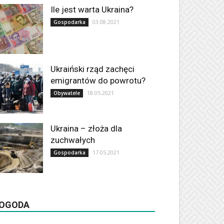
Ile jest warta Ukraina?
03.08.2021
Gospodarka
Ukraiński rząd zachęci
emigrantów do powrotu?
18.05.2021
Obywatele
Ukraina – złoża dla
zuchwałych
17.05.2021
Gospodarka
OGODA