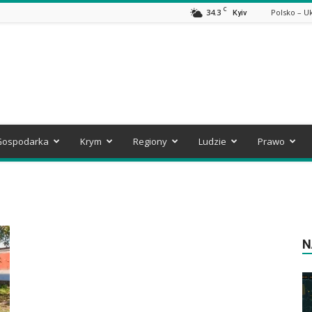
C
34.3
Polsko – U
Kyiv
Gospodarka
Krym
Regiony
Ludzie
Prawo
N