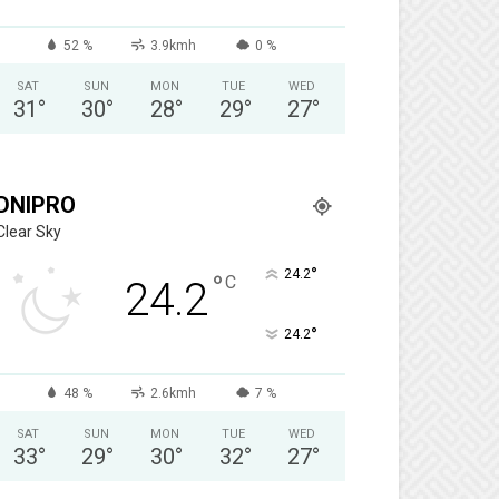
52 %
3.9kmh
0 %
SAT
SUN
MON
TUE
WED
31
°
30
°
28
°
29
°
27
°
DNIPRO
Clear Sky
°
24.2
°
C
24.2
°
24.2
48 %
2.6kmh
7 %
SAT
SUN
MON
TUE
WED
33
°
29
°
30
°
32
°
27
°