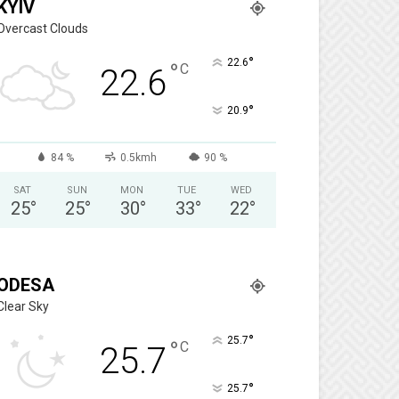
KYIV
Overcast Clouds
°
22.6
°
C
22.6
°
20.9
84 %
0.5kmh
90 %
SAT
SUN
MON
TUE
WED
25
°
25
°
30
°
33
°
22
°
ODESA
Clear Sky
°
25.7
°
C
25.7
°
25.7