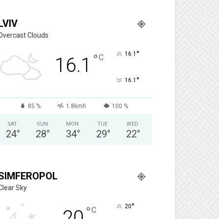
LVIV
Overcast Clouds
°
16.1
°
C
16.1
°
16.1
85 %
1.8kmh
100 %
SAT
SUN
MON
TUE
WED
24
°
28
°
34
°
29
°
22
°
SIMFEROPOL
Clear Sky
°
20
°
C
20