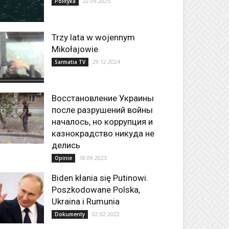
22.09.2025
Polityka
Trzy lata w wojennym
Mikołajowie
29.12.2024
Sarmatia TV
Восстановление Украины
после разрушений войны
началось, но коррупция и
казнокрадство никуда не
делись
18.09.2023
Opinie
Biden kłania się Putinowi.
Poszkodowane Polska,
Ukraina i Rumunia
02.02.2022
Dokumenty