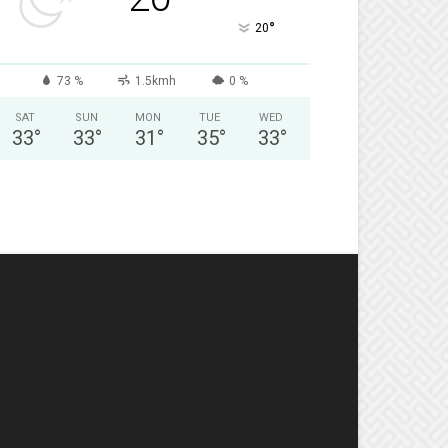
°
20
73 %
1.5kmh
0 %
SAT
SUN
MON
TUE
WED
33
°
33
°
31
°
35
°
33
°