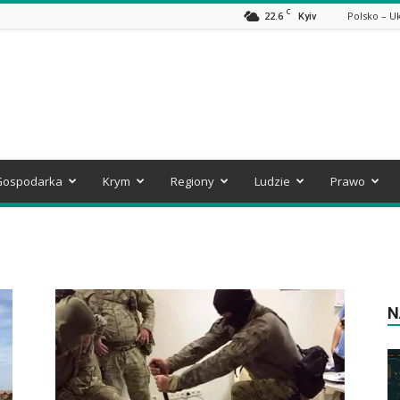
C
22.6
Polsko – U
Kyiv
Gospodarka
Krym
Regiony
Ludzie
Prawo
N