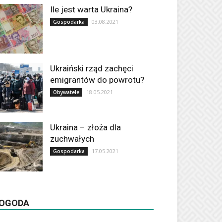
Ile jest warta Ukraina?
03.08.2021
Gospodarka
Ukraiński rząd zachęci
emigrantów do powrotu?
18.05.2021
Obywatele
Ukraina – złoża dla
zuchwałych
17.05.2021
Gospodarka
OGODA