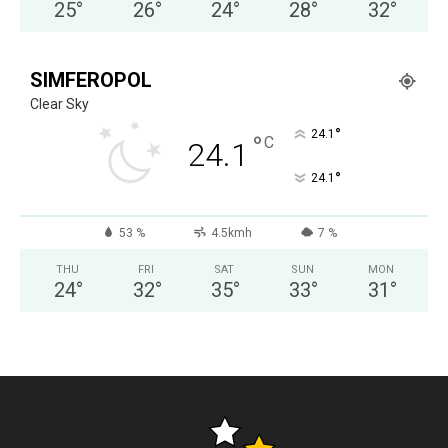
25
°
26
°
24
°
28
°
32
°
SIMFEROPOL
Clear Sky
°
24.1
°
C
24.1
°
24.1
53 %
4.5kmh
7 %
THU
FRI
SAT
SUN
MON
24
°
32
°
35
°
33
°
31
°