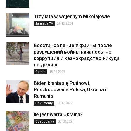
Trzy lata w wojennym Mikołajowie
29.12.2024
Sarmatia TV
Восстановление Украины после
разрушений войны началось, но
коррупция и казнокрадство никуда
не делись
18.09.2023
Opinie
Biden kłania się Putinowi.
Poszkodowane Polska, Ukraina i
Rumunia
02.02.2022
Dokumenty
Ile jest warta Ukraina?
03.08.2021
Gospodarka