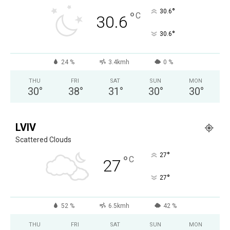
°
30.6
°
C
30.6
°
30.6
24 %
3.4kmh
0 %
THU
FRI
SAT
SUN
MON
30
°
38
°
31
°
30
°
30
°
LVIV
Scattered Clouds
°
27
°
C
27
°
27
52 %
6.5kmh
42 %
THU
FRI
SAT
SUN
MON