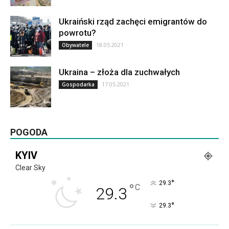
Ukraiński rząd zachęci emigrantów do
powrotu?
18.05.2021
Obywatele
Ukraina – złoża dla zuchwałych
17.05.2021
Gospodarka
POGODA
KYIV
Clear Sky
°
29.3
°
C
29.3
°
29.3