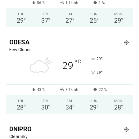
56 %
1.1kmh
1 %
THU
FRI
SAT
SUN
MON
29
°
37
°
27
°
25
°
29
°
ODESA
Few Clouds
°
29
°
C
29
°
29
43 %
3.1kmh
22 %
THU
FRI
SAT
SUN
MON
28
°
30
°
34
°
29
°
28
°
DNIPRO
Clear Sky