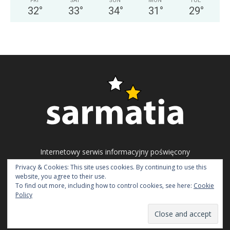
FRI
SAT
SUN
MON
TUE
32
°
33
°
34
°
31
°
29
°
Internetowy serwis informacyjny poświęcony
problematyce ukraińskiego społeczeństwa
Privacy & Cookies: This site uses cookies. By continuing to use this
obywatelskiego, polityki i gospodarki.
website, you agree to their use.
To find out more, including how to control cookies, see here:
Cookie
Napisz do nas:
redakcja@sarmatia.net
Policy