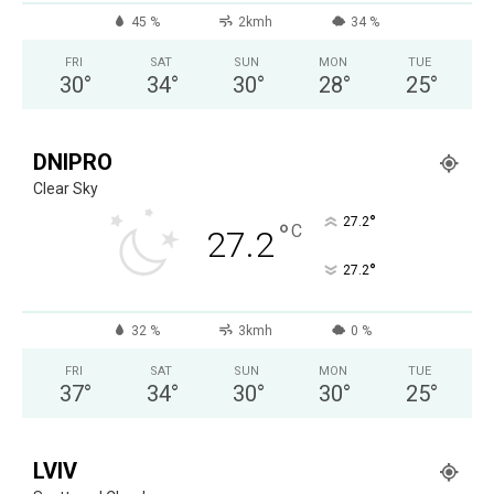
45 %
2kmh
34 %
FRI
SAT
SUN
MON
TUE
30
°
34
°
30
°
28
°
25
°
DNIPRO
Clear Sky
°
27.2
°
C
27.2
°
27.2
32 %
3kmh
0 %
FRI
SAT
SUN
MON
TUE
37
°
34
°
30
°
30
°
25
°
LVIV