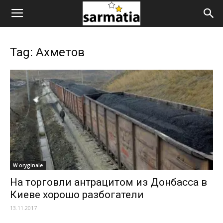
Tag: Ахметов
W oryginale
На торговли антрацитом из Донбасса в
Киеве хорошо разбогатели
13.11.2017