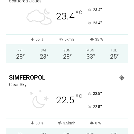
Scattered Clouds
°
23.4
°
C
23.4
°
23.4
55 %
5kmh
35 %
FRI
SAT
SUN
MON
TUE
28
°
23
°
28
°
33
°
25
°
SIMFEROPOL
Clear Sky
°
22.5
°
C
22.5
°
22.5
53 %
3.5kmh
0 %