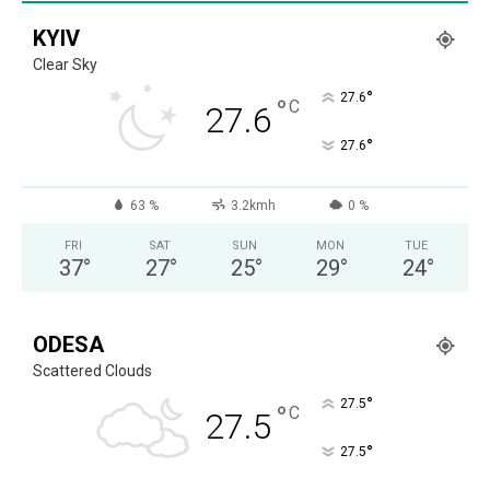
KYIV
Clear Sky
°
27.6
°
C
27.6
°
27.6
63 %
3.2kmh
0 %
FRI
SAT
SUN
MON
TUE
37
°
27
°
25
°
29
°
24
°
ODESA
Scattered Clouds
°
27.5
°
C
27.5
°
27.5