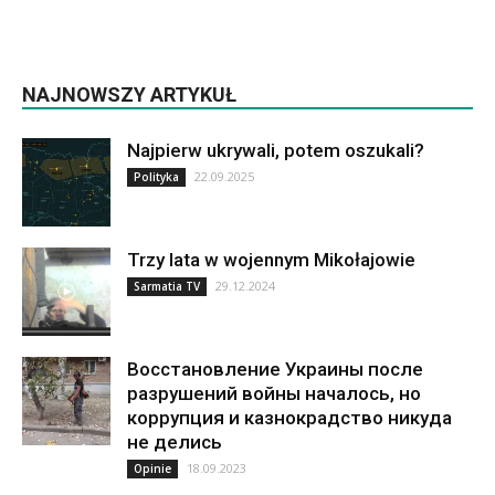
NAJNOWSZY ARTYKUŁ
Najpierw ukrywali, potem oszukali?
22.09.2025
Polityka
Trzy lata w wojennym Mikołajowie
29.12.2024
Sarmatia TV
Восстановление Украины после
разрушений войны началось, но
коррупция и казнокрадство никуда
не делись
18.09.2023
Opinie