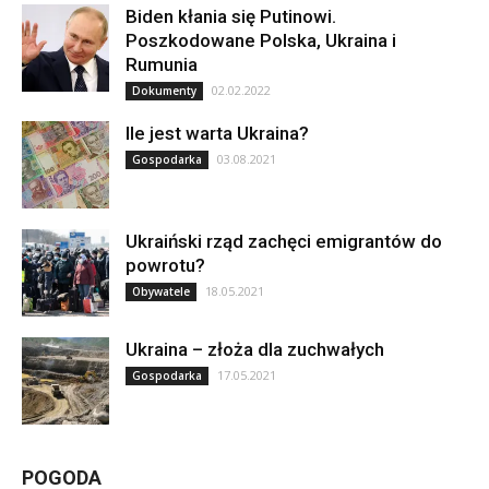
Biden kłania się Putinowi.
Poszkodowane Polska, Ukraina i
Rumunia
02.02.2022
Dokumenty
Ile jest warta Ukraina?
03.08.2021
Gospodarka
Ukraiński rząd zachęci emigrantów do
powrotu?
18.05.2021
Obywatele
Ukraina – złoża dla zuchwałych
17.05.2021
Gospodarka
POGODA