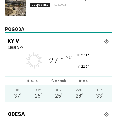
17.05.2021
Gospodarka
POGODA
KYIV
Clear Sky
°
27.1
°
C
27.1
°
22.6
63 %
0.5kmh
0 %
FRI
SAT
SUN
MON
TUE
37
°
26
°
25
°
28
°
33
°
ODESA