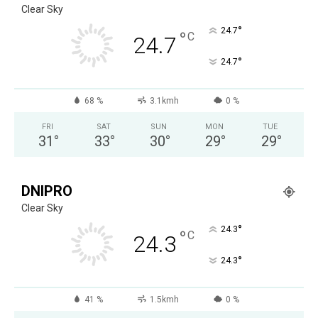
Clear Sky
°
24.7
°
C
24.7
°
24.7
68 %
3.1kmh
0 %
FRI
SAT
SUN
MON
TUE
31
°
33
°
30
°
29
°
29
°
DNIPRO
Clear Sky
°
24.3
°
C
24.3
°
24.3
41 %
1.5kmh
0 %