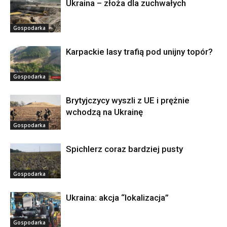
Ukraina – złoża dla zuchwałych
Gospodarka
Karpackie lasy trafią pod unijny topór?
Gospodarka
Brytyjczycy wyszli z UE i prężnie
wchodzą na Ukrainę
Gospodarka
Spichlerz coraz bardziej pusty
Gospodarka
Ukraina: akcja “lokalizacja”
Gospodarka