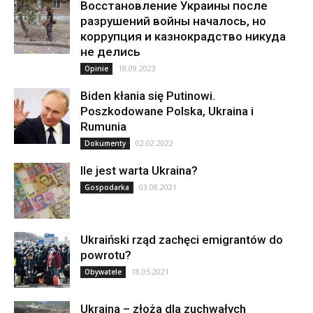
Восстановление Украины после
разрушений войны началось, но
коррупция и казнокрадство никуда
не делись
18.09.2023
Opinie
Biden kłania się Putinowi.
Poszkodowane Polska, Ukraina i
Rumunia
02.02.2022
Dokumenty
Ile jest warta Ukraina?
03.08.2021
Gospodarka
Ukraiński rząd zachęci emigrantów do
powrotu?
18.05.2021
Obywatele
Ukraina – złoża dla zuchwałych