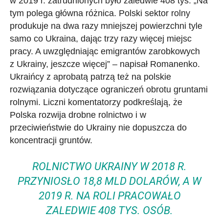
w 2019 r. zatrudnionych było zaledwie 408 tys. „Na
tym polega główna różnica. Polski sektor rolny
produkuje na dwa razy mniejszej powierzchni tyle
samo co Ukraina, dając trzy razy więcej miejsc
pracy. A uwzględniając emigrantów zarobkowych
z Ukrainy, jeszcze więcej” – napisał Romanenko.
Ukraińcy z aprobatą patrzą też na polskie
rozwiązania dotyczące ograniczeń obrotu gruntami
rolnymi. Liczni komentatorzy podkreślają, że
Polska rozwija drobne rolnictwo i w
przeciwieństwie do Ukrainy nie dopuszcza do
koncentracji gruntów.
ROLNICTWO UKRAINY W 2018 R.
PRZYNIOSŁO 18,8 MLD DOLARÓW, A W
2019 R. NA ROLI PRACOWAŁO
ZALEDWIE 408 TYS. OSÓB.