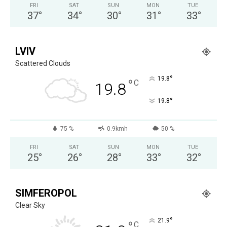
FRI
SAT
SUN
MON
TUE
37
°
34
°
30
°
31
°
33
°
LVIV
Scattered Clouds
°
19.8
°
C
19.8
°
19.8
75 %
0.9kmh
50 %
FRI
SAT
SUN
MON
TUE
25
°
26
°
28
°
33
°
32
°
SIMFEROPOL
Clear Sky
°
21.9
C