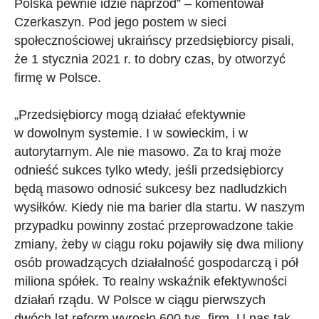
Polska pewnie idzie naprzód” – komentował
Czerkaszyn. Pod jego postem w sieci
społecznościowej ukraińscy przedsiębiorcy pisali,
że 1 stycznia 2021 r. to dobry czas, by otworzyć
firmę w Polsce.
„Przedsiębiorcy mogą działać efektywnie
w dowolnym systemie. I w sowieckim, i w
autorytarnym. Ale nie masowo. Za to kraj może
odnieść sukces tylko wtedy, jeśli przedsiębiorcy
będą masowo odnosić sukcesy bez nadludzkich
wysiłków. Kiedy nie ma barier dla startu. W naszym
przypadku powinny zostać przeprowadzone takie
zmiany, żeby w ciągu roku pojawiły się dwa miliony
osób prowadzących działalność gospodarczą i pół
miliona spółek. To realny wskaźnik efektywności
działań rządu. W Polsce w ciągu pierwszych
dwóch lat reform wyrosło 600 tys. firm. U nas tak