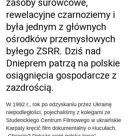
zasoby surowcowe,
rewelacyjne czarnoziemy i
była jednym z głównych
ośrodków przemysłowych
byłego ZSRR. Dziś nad
Dnieprem patrzą na polskie
osiągnięcia gospodarcze z
zazdrością.
W 1992 r., rok po odzyskaniu przez Ukrainę
niepodległości, pojechaliśmy z kolegami ze
Studenckiego Centrum Filmowego w ukraińskie
Karpaty kręcić film dokumentalny o Hucułach.
„Chcecie? Pokażę wam polską kosę” –