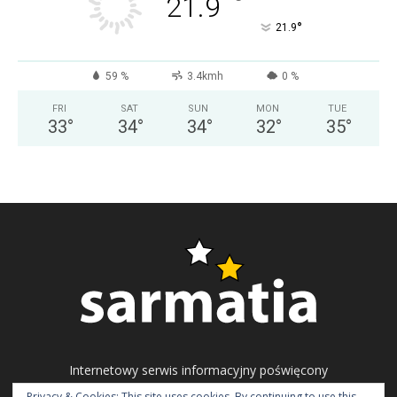
°
21.9
°
21.9
59 %
3.4kmh
0 %
FRI
SAT
SUN
MON
TUE
33
°
34
°
34
°
32
°
35
°
Internetowy serwis informacyjny poświęcony
problematyce ukraińskiego społeczeństwa
Privacy & Cookies: This site uses cookies. By continuing to use this