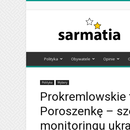
Sarmatia
Polityka
Obywatele
Opinie
Polityka
Wybory
Prokremlowskie 
Poroszenkę – sz
monitoringu ukr