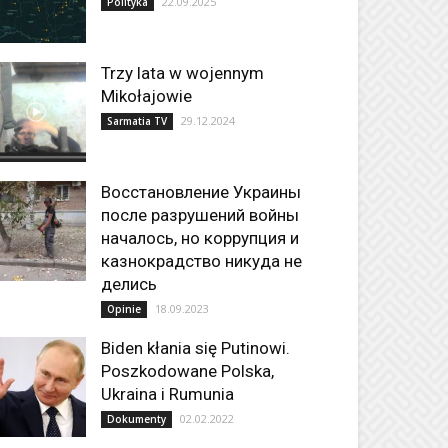
22.09.2025
Polityka
Trzy lata w wojennym
Mikołajowie
29.12.2024
Sarmatia TV
Восстановление Украины
после разрушений войны
началось, но коррупция и
казнокрадство никуда не
делись
18.09.2023
Opinie
Biden kłania się Putinowi.
Poszkodowane Polska,
Ukraina i Rumunia
02.02.2022
Dokumenty