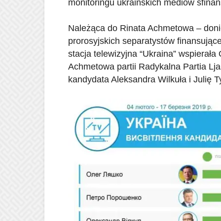
monitoringu ukraińskich mediów sfin
Należąca do Rinata Achmetowa – doni
prorosyjskich separatystów finansują
stacja telewizyjna “Ukraina” wspierała 
Achmetowa partii Radykalna Partia Lja
kandydata Aleksandra Wilkuła i Julię 