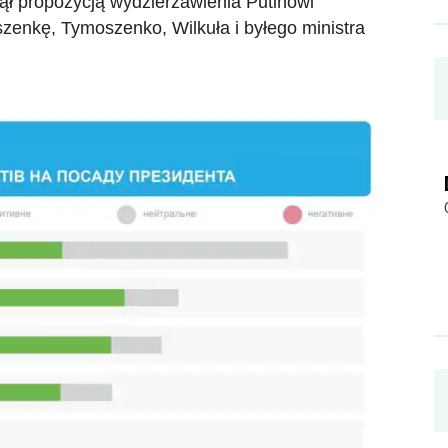
nął propozycją wydzierżawienia Putinowi
nkę, Tymoszenko, Wilkuła i byłego ministra