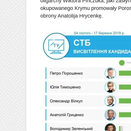
oligarchy Wiktora Pinczuka, jaki zasły
okupowanego Krymu promowały Porosze
obrony Anatolija Hrycenkę.