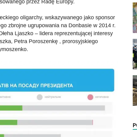
ansowanego przez Radę Europy.
eckiego oligarchy, wskazywanego jako sponsor
cego zbrojne ugrupowania na Donbasie w 2014 r.
Ołeha Ljaszko – lidera reprezentującej interesy
szka, Petra Poroszenkę , prorosyjskiego
Tymoszenko.
P