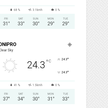
68 %
3.1kmh
0 %
FRI
SAT
SUN
MON
TUE
31
°
33
°
30
°
29
°
29
°
DNIPRO
Clear Sky
°
24.3
°
C
24.3
°
24.3
41 %
1.5kmh
0 %
FRI
SAT
SUN
MON
TUE
37
°
34
°
30
°
31
°
33
°