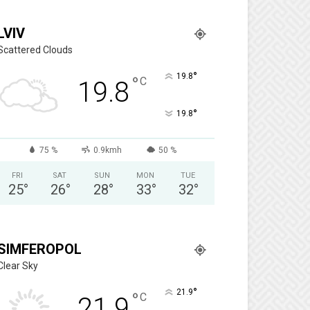
LVIV
Scattered Clouds
°
19.8
°
C
19.8
°
19.8
75 %
0.9kmh
50 %
FRI
SAT
SUN
MON
TUE
25
°
26
°
28
°
33
°
32
°
SIMFEROPOL
Clear Sky
°
21.9
°
C
21.9