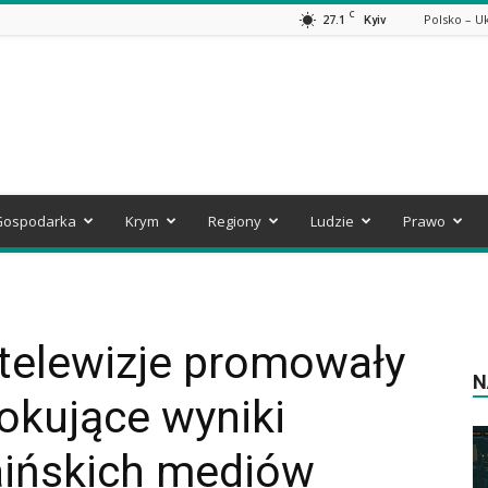
C
27.1
Polsko – U
Kyiv
Gospodarka
Krym
Regiony
Ludzie
Prawo
telewizje promowały
N
okujące wyniki
aińskich mediów