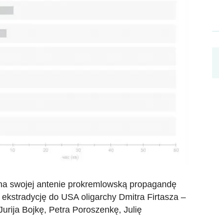
a na swojej antenie prokremlowską propagandę
 ekstradycję do USA oligarchy Dmitra Firtasza –
urija Bojkę, Petra Poroszenkę, Julię