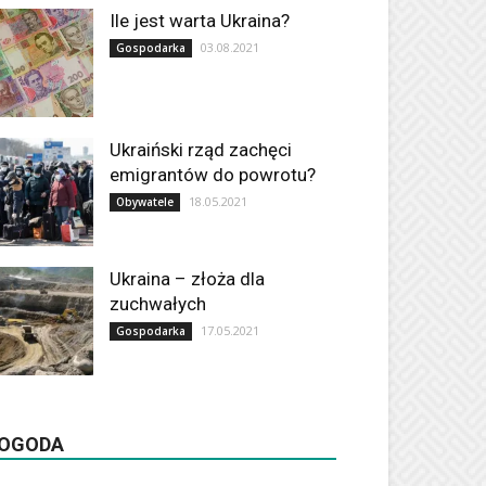
Ile jest warta Ukraina?
03.08.2021
Gospodarka
Ukraiński rząd zachęci
emigrantów do powrotu?
18.05.2021
Obywatele
Ukraina – złoża dla
zuchwałych
17.05.2021
Gospodarka
OGODA