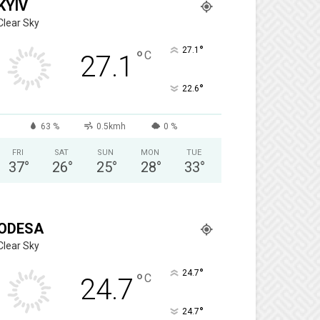
KYIV
Clear Sky
°
27.1
°
C
27.1
°
22.6
63 %
0.5kmh
0 %
FRI
SAT
SUN
MON
TUE
37
°
26
°
25
°
28
°
33
°
ODESA
Clear Sky
°
24.7
°
C
24.7
°
24.7