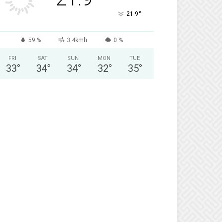
°
21.9
59 %
3.4kmh
0 %
FRI
SAT
SUN
MON
TUE
33
°
34
°
34
°
32
°
35
°