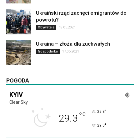
Ukraiński rząd zachęci emigrantów do
powrotu?
18.05.2021
Obywatele
Ukraina – złoża dla zuchwałych
17.05.2021
Gospodarka
POGODA
KYIV
Clear Sky
°
29.3
°
C
29.3
°
29.3