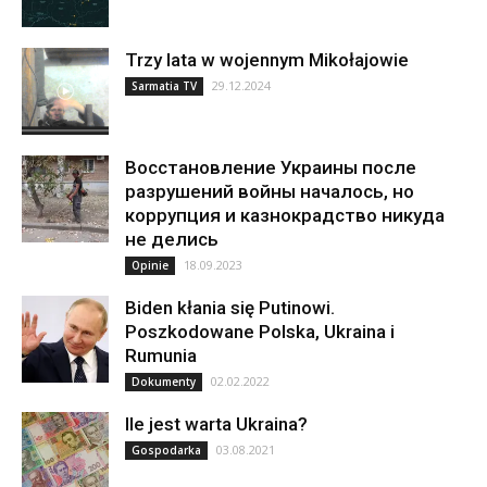
Trzy lata w wojennym Mikołajowie
29.12.2024
Sarmatia TV
Восстановление Украины после
разрушений войны началось, но
коррупция и казнокрадство никуда
не делись
18.09.2023
Opinie
Biden kłania się Putinowi.
Poszkodowane Polska, Ukraina i
Rumunia
02.02.2022
Dokumenty
Ile jest warta Ukraina?
03.08.2021
Gospodarka