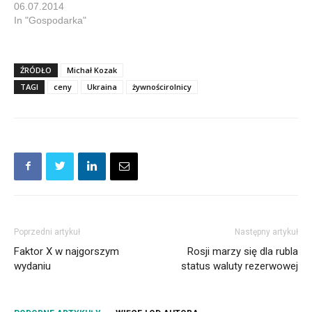
06.07.2014
In "Gospodarka"
ŹRÓDŁO
Michał Kozak
TAGI
ceny
Ukraina
żywnościrolnicy
Poprzedni artykuł
Następny artykuł
Faktor X w najgorszym
Rosji marzy się dla rubla
wydaniu
status waluty rezerwowej