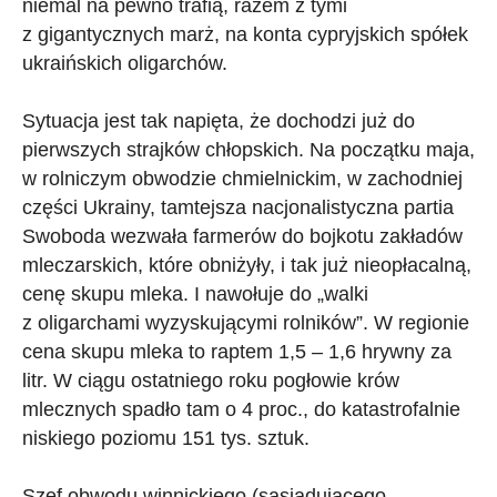
niemal na pewno trafią, razem z tymi
z gigantycznych marż, na konta cypryjskich spółek
ukraińskich oligarchów.
Sytuacja jest tak napięta, że dochodzi już do
pierwszych strajków chłopskich. Na początku maja,
w rolniczym obwodzie chmielnickim, w zachodniej
części Ukrainy, tamtejsza nacjonalistyczna partia
Swoboda wezwała farmerów do bojkotu zakładów
mleczarskich, które obniżyły, i tak już nieopłacalną,
cenę skupu mleka. I nawołuje do „walki
z oligarchami wyzyskującymi rolników”. W regionie
cena skupu mleka to raptem 1,5 – 1,6 hrywny za
litr. W ciągu ostatniego roku pogłowie krów
mlecznych spadło tam o 4 proc., do katastrofalnie
niskiego poziomu 151 tys. sztuk.
Szef obwodu winnickiego (sąsiadującego