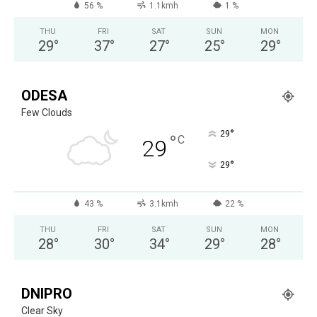
56 %
1.1kmh
1 %
THU
FRI
SAT
SUN
MON
29
°
37
°
27
°
25
°
29
°
ODESA
Few Clouds
°
29
°
C
29
°
29
43 %
3.1kmh
22 %
THU
FRI
SAT
SUN
MON
28
°
30
°
34
°
29
°
28
°
DNIPRO
Clear Sky