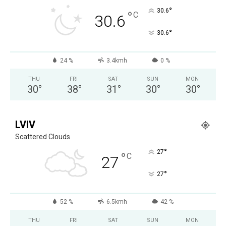
°
30.6
°
C
30.6
°
30.6
24 %
3.4kmh
0 %
THU
FRI
SAT
SUN
MON
30
°
38
°
31
°
30
°
30
°
LVIV
Scattered Clouds
°
27
°
C
27
°
27
52 %
6.5kmh
42 %
THU
FRI
SAT
SUN
MON