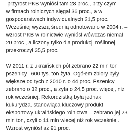
przyrost PKB wyniósł tam 28 proc., przy czym
w firmach rolniczych sięgał 36 proc., a w
gospodarstwach indywidualnych 21,5 proc.
Wcześniej wyższą średnią odnotowano w 2004 r. –
wzrost PKB w rolnictwie wyniósł wówczas niemal
20 proc., a liczony tylko dla produkcji roślinnej
przekroczył 35,5 proc.
W 2011 r. z ukraińskich pól zebrano 22 mln ton
pszenicy i 600 tys. ton żyta. Ogółem zbiory były
większe od tych z 2010 r. o 44 proc. Pszenicy
zebrano o 32 proc., a żyta o 24,5 proc. więcej, niż
rok wcześniej. Rekordzistką była jednak
kukurydza, stanowiąca kluczowy produkt
eksportowy ukraińskiego rolnictwa – zebrano jej 23
mln ton, czyli o 11 mln więcej niż rok wcześniej.
Wzrost wyniósł aż 91 proc.