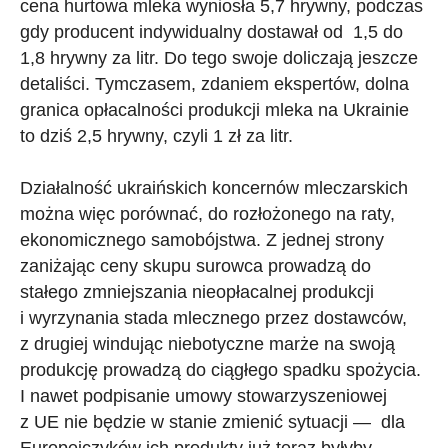
cena hurtowa mleka wyniosła 5,7 hrywny, podczas
gdy producent indywidualny dostawał od 1,5 do
1,8 hrywny za litr. Do tego swoje doliczają jeszcze
detaliści. Tymczasem, zdaniem ekspertów, dolna
granica opłacalności produkcji mleka na Ukrainie
to dziś 2,5 hrywny, czyli 1 zł za litr.
Działalność ukraińskich koncernów mleczarskich
można więc porównać, do rozłożonego na raty,
ekonomicznego samobójstwa. Z jednej strony
zaniżając ceny skupu surowca prowadzą do
stałego zmniejszania nieopłacalnej produkcji
i wyrzynania stada mlecznego przez dostawców,
z drugiej windując niebotyczne marże na swoją
produkcję prowadzą do ciągłego spadku spożycia.
I nawet podpisanie umowy stowarzyszeniowej
z UE nie będzie w stanie zmienić sytuacji — dla
Europejczyków ich produkty już teraz byłyby