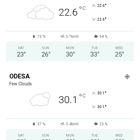
°
22.6
°
C
22.6
°
22.6
73 %
5.7kmh
94 %
SAT
SUN
MON
TUE
WED
23
°
26
°
30
°
33
°
25
°
ODESA
Few Clouds
°
30.1
°
C
30.1
°
30.1
37 %
5.4kmh
23 %
SAT
SUN
MON
TUE
WED