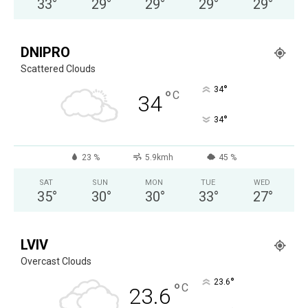
33
°
29
°
29
°
29
°
29
°
DNIPRO
Scattered Clouds
°
34
°
C
34
°
34
23 %
5.9kmh
45 %
SAT
SUN
MON
TUE
WED
35
°
30
°
30
°
33
°
27
°
LVIV
Overcast Clouds
°
23.6
°
C
23.6