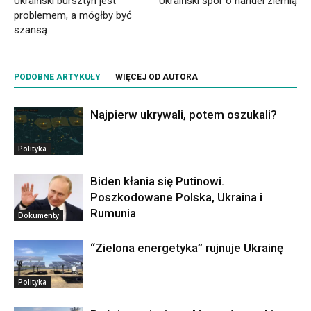
Ukraiński bursztyn jest
Ukraiński spór o handel ziemią
problemem, a mógłby być
szansą
PODOBNE ARTYKUŁY
WIĘCEJ OD AUTORA
Najpierw ukrywali, potem oszukali?
Polityka
Biden kłania się Putinowi.
Poszkodowane Polska, Ukraina i
Rumunia
Dokumenty
“Zielona energetyka” rujnuje Ukrainę
Polityka