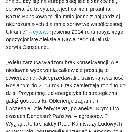
znajdujący się na europejskiej liście sankcyjnej,
sprawia, że ta sytuacja jest całkiem pikantna.
Kazus Babakowa to dla mnie jedna z najbardziej
niezrozumiałych dla mnie spraw we współczesnej
Ukrainie” –
cytował
jesienią 2014 roku rosyjskiego
opozycjonistę Aleksieja Nawalnego ukraiński
serwis Censor.net.
„Wielu zarzuca władzom brak konsekwencji. Ale
niedawne wydarzenia całkowicie prostują to
stwierdzenie. Jak sprzedawali ukraińską własność
Rosjanom do 2014 roku, tak zamierzają robić to do
dziś. Przypomnę, że energetyka to strategiczna
gałąź gospodarki. Obłenergo zagarniali
i wcześniej. Ale żeby teraz, po aneksji Krymu i w
czasach Donbasu? Państwu – agresorowi?
Wygląda to tak, jakby Rada Komisarzy Ludowych
w 1942 roku postanowiła sprzedać Niemcom pola