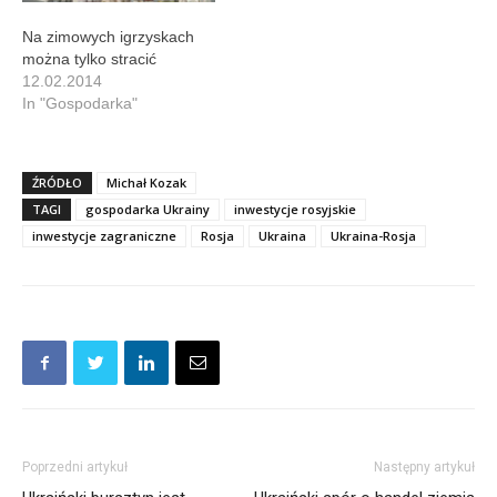
Na zimowych igrzyskach
można tylko stracić
12.02.2014
In "Gospodarka"
ŹRÓDŁO
Michał Kozak
TAGI
gospodarka Ukrainy
inwestycje rosyjskie
inwestycje zagraniczne
Rosja
Ukraina
Ukraina-Rosja
Poprzedni artykuł
Następny artykuł