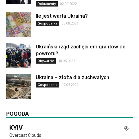
02.02.2022
Dokumenty
Ile jest warta Ukraina?
03.08.2021
Gospodarka
Ukraiński rząd zachęci emigrantów do
powrotu?
18.05.2021
Obywatele
Ukraina – złoża dla zuchwałych
17.05.2021
Gospodarka
POGODA
KYIV
Overcast Clouds