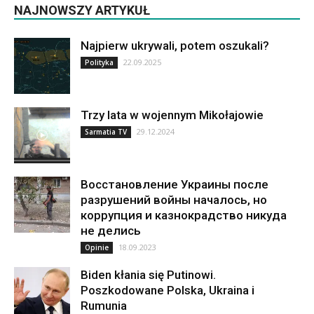
NAJNOWSZY ARTYKUŁ
Najpierw ukrywali, potem oszukali?
22.09.2025
Polityka
Trzy lata w wojennym Mikołajowie
29.12.2024
Sarmatia TV
Восстановление Украины после
разрушений войны началось, но
коррупция и казнокрадство никуда
не делись
18.09.2023
Opinie
Biden kłania się Putinowi.
Poszkodowane Polska, Ukraina i
Rumunia