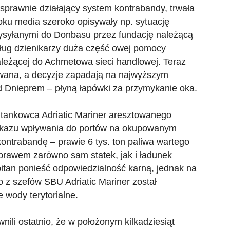
sprawnie działający system kontrabandy, trwała
ku media szeroko opisywały np. sytuację
ysyłanymi do Donbasu przez fundację należącą
ług dzienikarzy duża część owej pomocy
należącej do Achmetowa sieci handlowej. Teraz
owana, a decyzje zapadają na najwyższym
d Dnieprem – płyną łapówki za przymykanie oka.
a tankowca Adriatic Mariner aresztowanego
akazu wpływania do portów na okupowanym
ontrabandę – prawie 6 tys. ton paliwa wartego
prawem zarówno sam statek, jak i ładunek
itan ponieść odpowiedzialność karną, jednak na
go z szefów SBU Adriatic Mariner został
e wody terytorialne.
nili ostatnio, że w położonym kilkadziesiąt