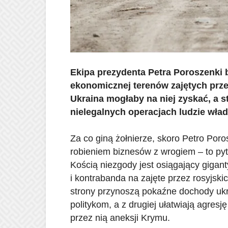
Ekipa prezydenta Petra Poroszenki
ekonomicznej terenów zajętych prze
Ukraina mogłaby na niej zyskać, a st
nielegalnych operacjach ludzie wład
Za co giną żołnierze, skoro Petro Por
robieniem biznesów z wrogiem – to pyta
Kością niezgody jest osiągający gig
i kontrabanda na zajęte przez rosyjski
strony przynoszą pokaźne dochody ukr
politykom, a z drugiej ułatwiają agresję
przez nią aneksji Krymu.