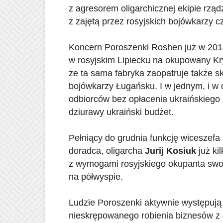
z agresorem oligarchicznej ekipie rzą
z zajętą przez rosyjskich bojówkarzy 
Koncern Poroszenki Roshen już w 2014
w rosyjskim Lipiecku na okupowany Kry
że ta sama fabryka zaopatruje także 
bojówkarzy Ługańsku. I w jednym, i w 
odbiorców bez opłacenia ukraińskiego c
dziurawy ukraiński budżet.
Pełniący do grudnia funkcję wiceszefa 
doradca, oligarcha
Jurij Kosiuk
już ki
z wymogami rosyjskiego okupanta swoje
na półwyspie.
Ludzie Poroszenki aktywnie występują
nieskrępowanego robienia biznesów z 