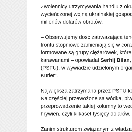
Zwolennicy utrzymywania handlu z ok
wycieńczonej wojną ukraińskiej gospoda
milionów dolarów obrotów.
– Obserwujemy dość zatrważającą tend
frontu stopniowo zamieniają się w cor
formowane są grupy ciężarówek, które 
karawanami – opowiadał
Serhij Bilan
(PSFU), w wywiadzie udzielonym orga
Kurier”.
Największa zatrzymana przez PSFU ko
Najczęściej przewożone są wódka, piw
przeprowadzenie takiej kolumny to wed
hrywien, czyli kilkaset tysięcy dolarów.
Zanim strukturom związanym z władza