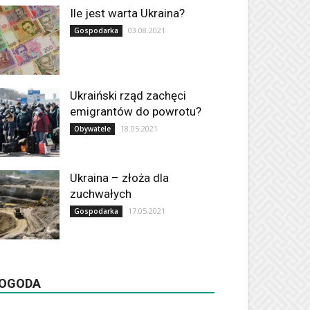
Ile jest warta Ukraina?
03.08.2021
Gospodarka
Ukraiński rząd zachęci
emigrantów do powrotu?
18.05.2021
Obywatele
Ukraina – złoża dla
zuchwałych
17.05.2021
Gospodarka
OGODA