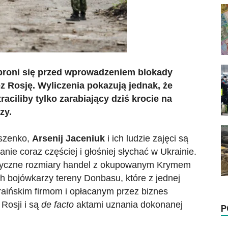
 broni się przed wprowadzeniem blokady
z Rosję. Wyliczenia pokazują jednak, że
raciliby tylko zarabiający dziś krocie na
zy.
oszenko,
Arsenij
Jaceniuk
i ich ludzie zajęci są
nie coraz częściej i głośniej słychać w Ukrainie.
antyczne rozmiary handel z okupowanym Krymem
ch bojówkarzy tereny Donbasu, które z jednej
aińskim firmom i opłacanym przez biznes
 Rosji i są
de facto
aktami uznania dokonanej
P