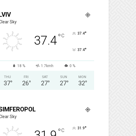
LVIV
Clear Sky
°
37.4
°
C
37.4
°
37.4
18 %
1.7kmh
0 %
THU
FRI
SAT
SUN
MON
37
°
26
°
27
°
27
°
32
°
SIMFEROPOL
Clear Sky
°
31.9
°
C
31.9