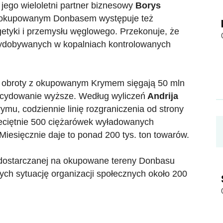
i jego wieloletni partner biznesowy
Borys
z okupowanym Donbasem występuje też
rgetyki i przemysłu węglowego. Przekonuje, że
wydobywanych w kopalniach kontrolowanych
e obroty z okupowanym Krymem sięgają 50 mln
decydowanie wyższe. Według wyliczeń
Andrija
mu, codziennie linię rozgraniczenia od strony
zeciętnie 500 ciężarówek wyładowanych
iesięcznie daje to ponad 200 tys. ton towarów.
dostarczanej na okupowane tereny Donbasu
ch sytuację organizacji społecznych około 200