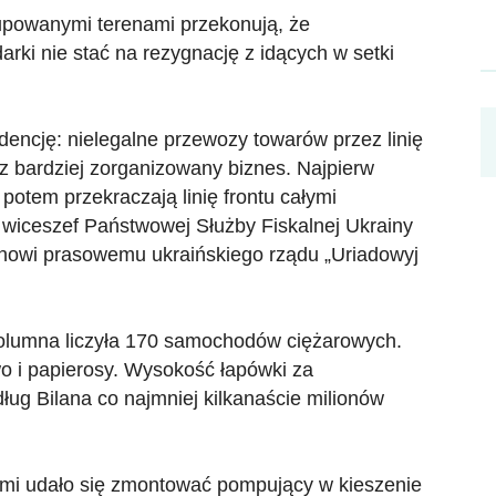
upowanymi terenami przekonują, że
rki nie stać na rezygnację z idących w setki
encję: nielegalne przewozy towarów przez linię
az bardziej zorganizowany biznes. Najpierw
potem przekraczają linię frontu całymi
, wiceszef Państwowej Służby Fiskalnej Ukrainy
nowi prasowemu ukraińskiego rządu „Uriadowyj
lumna liczyła 170 samochodów ciężarowych.
o i papierosy. Wysokość łapówki za
ług Bilana co najmniej kilkanaście milionów
mi udało się zmontować pompujący w kieszenie