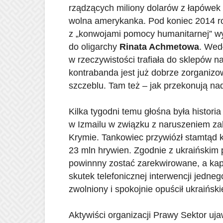
rządzących miliony dolarów z łapówek 
wolna amerykanka. Pod koniec 2014 ro
z „konwojami pomocy humanitarnej” w
do oligarchy
Rinata Achmetowa
. Wed
w rzeczywistości trafiała do sklepów 
kontrabanda jest już dobrze zorganiz
szczeblu. Tam też – jak przekonują na
Kilka tygodni temu głośna była histori
w Izmailu w związku z naruszeniem z
Krymie. Tankowiec przywiózł stamtąd k
23 mln hrywien. Zgodnie z ukraińskim 
powinnny zostać zarekwirowane, a kap
skutek telefonicznej interwencji jedne
zwolniony i spokojnie opuścił ukraiński
Aktywiści organizacji Prawy Sektor ujaw