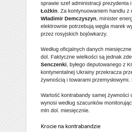
sprawie szef administracji prezydenta 
Łożkin
. Za kontynuowaniem handlu 
Władimir Demczyszyn
, minister ene
elektrownie potrzebują węgla marek 
przez rosyjskich bojówkarzy.
Według oficjalnych danych miesięczn
dol. Faktyczne wielkości są jednak z
Senczenki
, byłego deputowanego z Kry
kontynentalnej Ukrainy przekracza pr
żywnością i towarami przemysłowymi. M
Wartość kontrabandy samej żywności 
wynosi według szacunków monitorujący
mln dol. miesięcznie.
Krocie na kontrabandzie