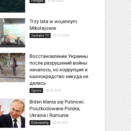
22.09.2025
Polityka
Trzy lata w wojennym
Mikołajowie
29.12.2024
Sarmatia TV
Восстановление Украины
после разрушений войны
началось, но коррупция и
казнокрадство никуда не
делись
18.09.2023
Opinie
Biden kłania się Putinowi.
Poszkodowane Polska,
Ukraina i Rumunia
02.02.2022
Dokumenty