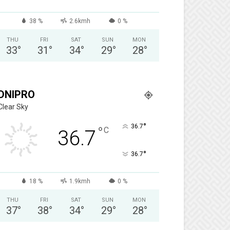
38 %
2.6kmh
0 %
THU
FRI
SAT
SUN
MON
33
°
31
°
34
°
29
°
28
°
DNIPRO
Clear Sky
°
36.7
°
C
36.7
°
36.7
18 %
1.9kmh
0 %
THU
FRI
SAT
SUN
MON
37
°
38
°
34
°
29
°
28
°