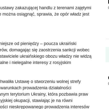
 ustawy zakazującej handlu z terenami zajętymi
e można osiągnąć, sprawia, że opór władz jest
iejsze od pieniędzy – poucza ukraiński
rów, domagając się zaostrzenia sankcji wobec
dstawiciele ukraińskiego obozu władzy nie widzą
lne i nielegalne interesy z rosyjskim
hwaliła Ustawę o stworzeniu wolnej strefy
 warunkach prowadzenia działalności
ym terytorium Ukrainy, która pozbawia praw
yjskiej okupacji, stawiając je na równi
wości nieskrępowanego prowadzenia interesów