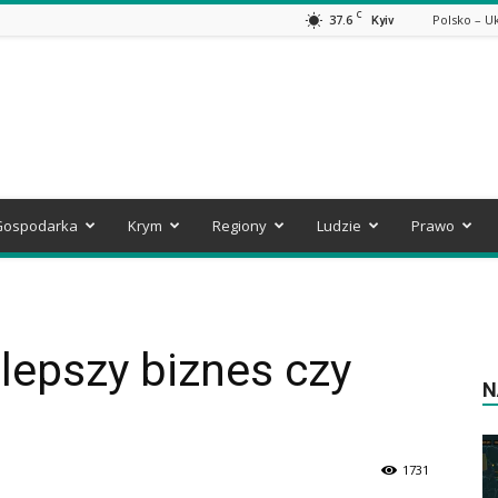
C
37.6
Polsko – U
Kyiv
Gospodarka
Krym
Regiony
Ludzie
Prawo
lepszy biznes czy
N
1731