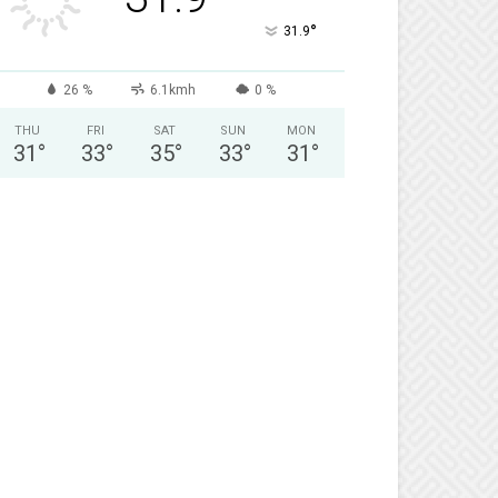
°
31.9
26 %
6.1kmh
0 %
THU
FRI
SAT
SUN
MON
31
°
33
°
35
°
33
°
31
°