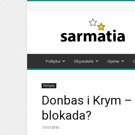
Sarmatia
Polityka
Obywatele
Opinie
Polityka
Donbas i Krym – 
blokada?
07.07.2010