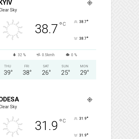
KYIV
Clear Sky
°
38.7
°
C
38.7
°
38.7
32 %
0.5kmh
0 %
THU
FRI
SAT
SUN
MON
39
°
38
°
26
°
25
°
29
°
ODESA
Clear Sky
°
31.9
°
C
31.9
°
31.9