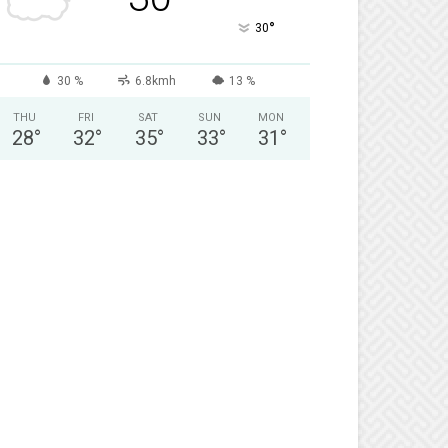
°
30
30 %
6.8kmh
13 %
THU
FRI
SAT
SUN
MON
28
°
32
°
35
°
33
°
31
°