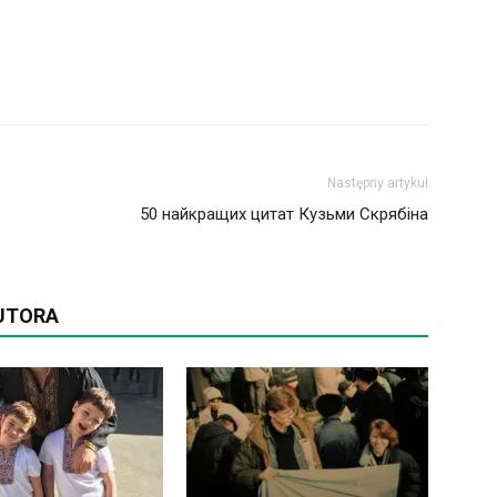
Następny artykuł
50 найкращих цитат Кузьми Скрябіна
AUTORA