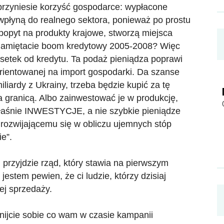
o przyniesie korzyść gospodarce: wypłacone
wpłyną do realnego sektora, ponieważ po prostu
popyt na produkty krajowe, stworzą miejsca
 Pamiętacie boom kredytowy 2005-2008? Więc
dsetek od kredytu. Ta podaż pieniądza poprawi
rientowanej na import gospodarki. Da szanse
liardy z Ukrainy, trzeba będzie kupić za tę
 granicą. Albo zainwestować je w produkcję,
właśnie INWESTYCJE, a nie szybkie pieniądze
rozwijającemu się w obliczu ujemnych stóp
e”.
i przyjdzie rząd, który stawia na pierwszym
estem pewien, że ci ludzie, którzy dzisiaj
ej sprzedaży.
nijcie sobie co wam w czasie kampanii