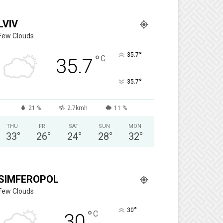
LVIV
Few Clouds
°
35.7
°
C
35.7
°
35.7
21 %
2.7kmh
11 %
THU
FRI
SAT
SUN
MON
33
°
26
°
24
°
28
°
32
°
SIMFEROPOL
Few Clouds
°
30
°
C
30