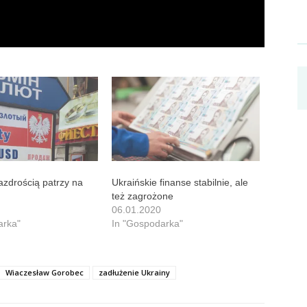
azdrością patrzy na
Ukraińskie finanse stabilnie, ale
też zagrożone
06.01.2020
arka"
In "Gospodarka"
Wiaczesław Gorobec
zadłużenie Ukrainy