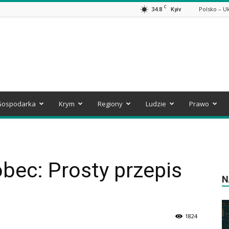
C
34.8
Polsko – U
Kyiv
Gospodarka
Krym
Regiony
Ludzie
Prawo
bec: Prosty przepis
N
1824