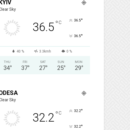
KYIV
Clear Sky
°
36.5
°
C
36.5
°
36.5
40 %
3.3kmh
0 %
THU
FRI
SAT
SUN
MON
34
°
37
°
27
°
25
°
29
°
ODESA
Clear Sky
°
32.2
°
C
32.2
°
32.2