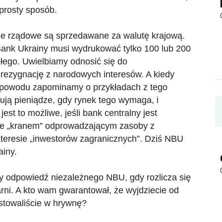
 prosty sposób.
acje rządowe są sprzedawane za walutę krajową.
Bank Ukrainy musi wydrukować tylko 100 lub 200
złego. Uwielbiamy odnosić się do
o rezygnację z narodowych interesów. A kiedy
oś powodu zapominamy o przykładach z tego
kują pieniądze, gdy rynek tego wymaga, i
est to możliwe, jeśli bank centralny jest
ie „kranem” odprowadzającym zasoby z
interesie „inwestorów zagranicznych”. Dziś NBU
ainy.
łaby odpowiedź niezależnego NBU, gdy rozlicza się
rni. A kto wam gwarantował, że wyjdziecie od
stowaliście w hrywnę?