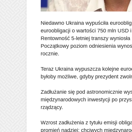
Niedawno Ukraina wypuściła euroobliga
euroobligacji o wartości 750 mln USD i
Rentowność 5-letniej transzy wyniosła 
Początkowy poziom odniesienia wynosi
rocznie.
Teraz Ukraina wypuszcza kolejne euroob
byłoby możliwe, gdyby prezydent zwol
Zadłużanie się pod astronomicznie wyso
międzynarodowych inwestycji po przyst
rządzący.
Wzrost zadłużenia z tytułu emisji obliga
promień nadziei: chciwych międzynar