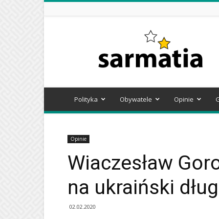
Sarmatia
Polityka
Obywatele
Opinie
Opinie
Wiaczesław Goro
na ukraiński dług
02.02.2020