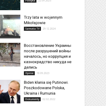
22.09.2025
Polityka
Trzy lata w wojennym
Mikołajowie
29.12.2024
Sarmatia TV
Восстановление Украины
после разрушений войны
началось, но коррупция и
казнокрадство никуда не
делись
18.09.2023
Opinie
Biden kłania się Putinowi.
Poszkodowane Polska,
Ukraina i Rumunia
02.02.2022
Dokumenty