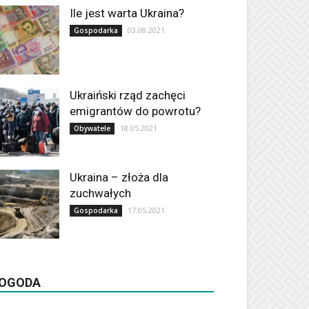
Ile jest warta Ukraina?
03.08.2021
Gospodarka
Ukraiński rząd zachęci
emigrantów do powrotu?
18.05.2021
Obywatele
Ukraina – złoża dla
zuchwałych
17.05.2021
Gospodarka
OGODA