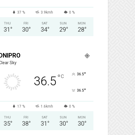
37 %
3.9kmh
0 %
THU
FRI
SAT
SUN
MON
31
°
30
°
34
°
29
°
28
°
DNIPRO
Clear Sky
°
36.5
°
C
36.5
°
36.5
17 %
1.6kmh
0 %
THU
FRI
SAT
SUN
MON
35
°
38
°
31
°
30
°
30
°