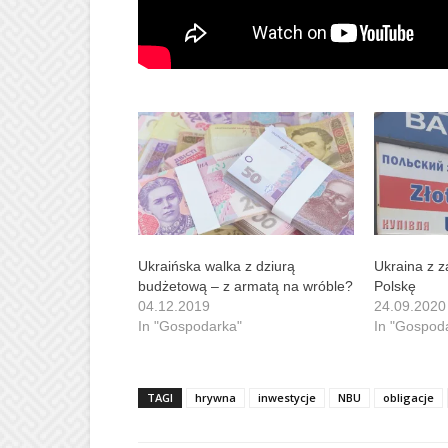
Ukraińska walka z dziurą
Ukraina z z
budżetową – z armatą na wróble?
Polskę
04.12.2019
24.09.2020
In "Gospodarka"
In "Gospod
TAGI
hrywna
inwestycje
NBU
obligacje