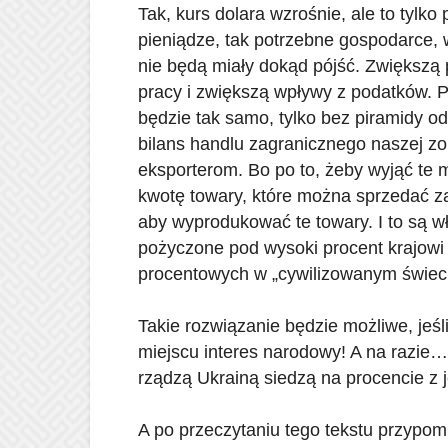
Tak, kurs dolara wzrośnie, ale to tylk
pieniądze, tak potrzebne gospodarce, 
nie będą miały dokąd pójść. Zwiększą 
pracy i zwiększą wpływy z podatków.
będzie tak samo, tylko bez piramidy o
bilans handlu zagranicznego naszej zo
eksporterom. Bo po to, żeby wyjąć te mi
kwotę towary, które można sprzedać za
aby wyprodukować te towary. I to są 
pożyczone pod wysoki procent krajowi 
procentowych w „cywilizowanym świeci
Takie rozwiązanie będzie możliwe, jeśl
miejscu interes narodowy! A na razie… j
rządzą Ukrainą siedzą na procencie z j
A po przeczytaniu tego tekstu przypom