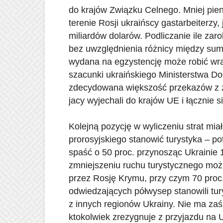
do krajów Związku Celnego. Mniej pien
terenie Rosji ukraińscy gastarbeiterzy,
miliardów dolarów. Podliczanie ile zarob
bez uwzględnienia różnicy między sumą
wydana na egzystencję może robić wra
szacunki ukraińskiego Ministerstwa D
zdecydowana większość przekazów z 
jacy wyjechali do krajów UE i łącznie 
Kolejną pozycję w wyliczeniu strat mia
prorosyjskiego stanowić turystyka – p
spaść o 50 proc. przynosząc Ukrainie 1
zmniejszeniu ruchu turystycznego m
przez Rosję Krymu, przy czym 70 proc.
odwiedzających półwysep stanowili tu
z innych regionów Ukrainy. Nie ma za
ktokolwiek zrezygnuje z przyjazdu na 