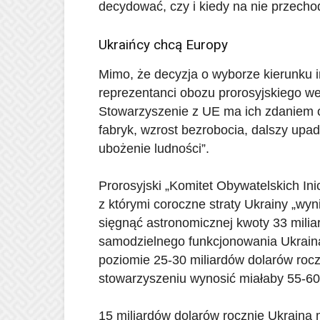
decydować, czy i kiedy na nie przecho
Ukraińcy chcą Europy
Mimo, że decyzja o wyborze kierunku int
reprezentanci obozu prorosyjskiego we
Stowarzyszenie z UE ma ich zdaniem o
fabryk, wzrost bezrobocia, dalszy upa
ubożenie ludności”.
Prorosyjski „Komitet Obywatelskich Ini
z którymi coroczne straty Ukrainy „wyn
sięgnąć astronomicznej kwoty 33 milia
samodzielnego funkcjonowania Ukraina
poziomie 25-30 miliardów dolarów roc
stowarzyszeniu wynosić miałaby 55-60 
15 miliardów dolarów rocznie Ukraina 