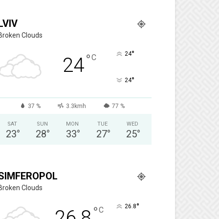
LVIV
Broken Clouds
°
24
°
C
24
°
24
37 %
3.3kmh
77 %
SAT
SUN
MON
TUE
WED
23
°
28
°
33
°
27
°
25
°
SIMFEROPOL
Broken Clouds
°
26.8
°
C
26.8