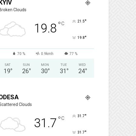
KYIV
Broken Clouds
°
21.5
°
C
19.8
°
19.8
70 %
0.9kmh
77 %
SAT
SUN
MON
TUE
WED
19
°
26
°
30
°
31
°
24
°
ODESA
Scattered Clouds
°
31.7
°
C
31.7
°
31.7