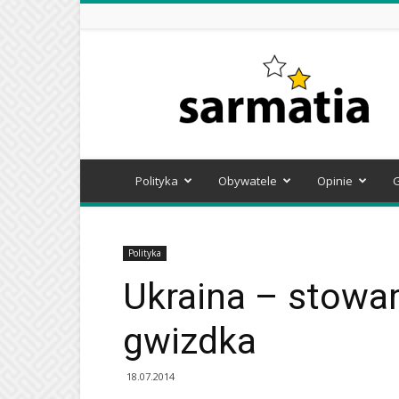
Sarmatia
Polityka
Obywatele
Opinie
Polityka
Ukraina – stowar
gwizdka
18.07.2014