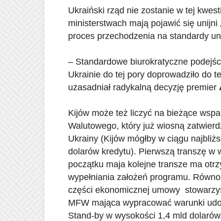
Ukraiński rząd nie zostanie w tej kwes
ministerstwach mają pojawić się unijni
proces przechodzenia na standardy uni
– Standardowe biurokratyczne podejści
Ukrainie do tej pory doprowadziło do te
uzasadniał radykalną decyzję premier
Kijów może też liczyć na bieżące ws
Walutowego, który już wiosną zatwier
Ukrainy (Kijów mógłby w ciągu najbliż
dolarów kredytu). Pierwszą transzę w 
początku maja kolejne transze ma ot
wypełniania założeń programu. Równol
części ekonomicznej umowy stowarzys
MFW mająca wypracować warunki udost
Stand-by w wysokości 1,4 mld dolarów