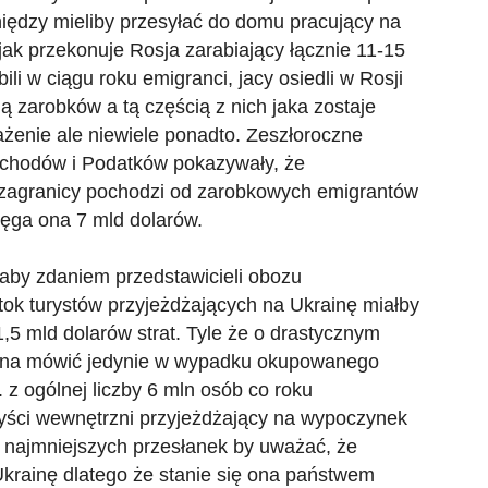
iędzy mieliby przesyłać do domu pracujący na
 jak przekonuje Rosja zarabiający łącznie 11-15
ili w ciągu roku emigranci, jacy osiedli w Rosji
 zarobków a tą częścią z nich jaka zostaje
żenie ale niewiele ponadto. Zeszłoroczne
ochodów i Podatków pokazywały, że
zagranicy pochodzi od zarobkowych emigrantów
sięga ona 7 mld dolarów.
łaby zdaniem przedstawicieli obozu
otok turystów przyjeżdżających na Ukrainę miałby
,5 mld dolarów strat. Tyle że o drastycznym
ożna mówić jedynie w wypadku okupowanego
 z ogólnej liczby 6 mln osób co roku
ryści wewnętrzni przyjeżdżający na wypoczynek
ś najmniejszych przesłanek by uważać, że
Ukrainę dlatego że stanie się ona państwem