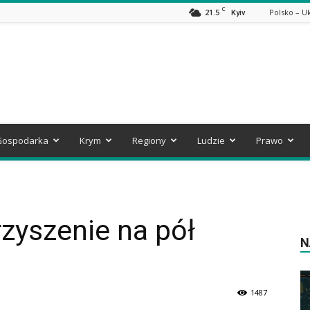
C
21.5
Polsko – U
Kyiv
Gospodarka
Krym
Regiony
Ludzie
Prawo
zyszenie na pół
N
1487