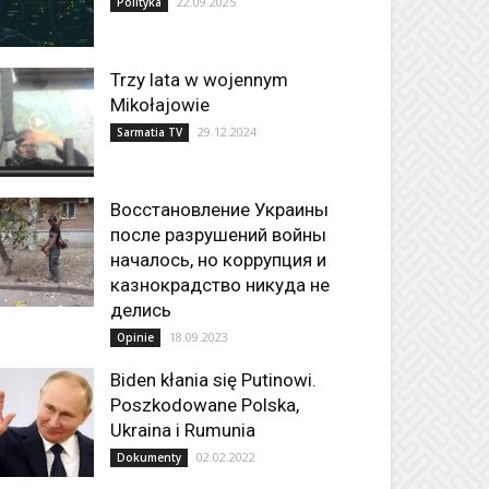
22.09.2025
Polityka
Trzy lata w wojennym
Mikołajowie
29.12.2024
Sarmatia TV
Восстановление Украины
после разрушений войны
началось, но коррупция и
казнокрадство никуда не
делись
18.09.2023
Opinie
Biden kłania się Putinowi.
Poszkodowane Polska,
Ukraina i Rumunia
02.02.2022
Dokumenty