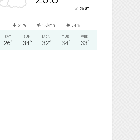
°
26.8
61 %
1.6kmh
84 %
SAT
SUN
MON
TUE
WED
26
°
34
°
32
°
34
°
33
°