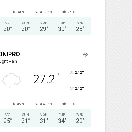
34 %
4.9kmh
25 %
SAT
SUN
MON
TUE
WED
30
°
30
°
29
°
30
°
28
°
DNIPRO
Light Rain
°
27.2
°
C
27.2
°
27.2
45 %
4.4kmh
93 %
SAT
SUN
MON
TUE
WED
25
°
31
°
31
°
34
°
29
°