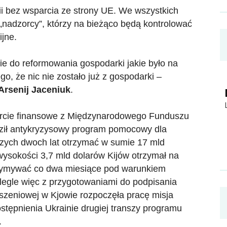
tii bez wsparcia ze strony UE. We wszystkich
 „nadzorcy”, którzy na bieżąco będą kontrolować
jne.
e do reformowania gospodarki jakie było na
go, że nic nie zostało już z gospodarki –
Arsenij Jaceniuk
.
parcie finansowe z Międzynarodowego Funduszu
dził antykryzysowy program pomocowy dla
szych dwoch lat otrzymać w sumie 17 mld
wysokości 3,7 mld dolarów Kijów otrzymał na
rzymywać co dwa miesiące pod warunkiem
egle więc z przygotowaniami do podpisania
zeniowej w Kjowie rozpoczęła pracę misja
ępnienia Ukrainie drugiej transzy programu
.