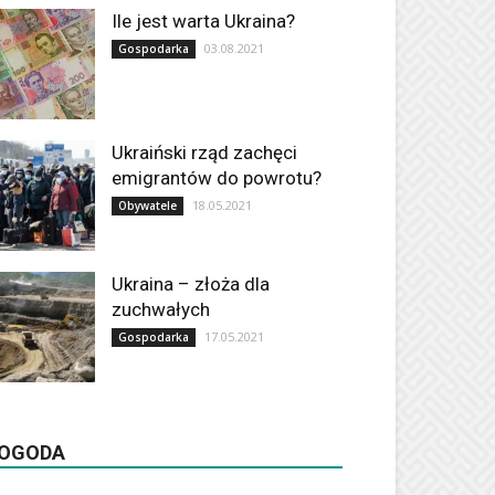
Ile jest warta Ukraina?
03.08.2021
Gospodarka
Ukraiński rząd zachęci
emigrantów do powrotu?
18.05.2021
Obywatele
Ukraina – złoża dla
zuchwałych
17.05.2021
Gospodarka
OGODA