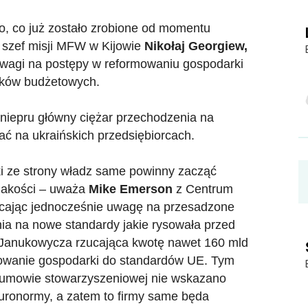
o, co już zostało zrobione od momentu
 szef misji MFW w Kijowie
Nikołaj Georgiew,
uwagi na postępy w reformowaniu gospodarki
ników budżetowych.
niepru główny ciężar przechodzenia na
ć na ukraińskich przedsiębiorcach.
oki ze strony władz same powinny zacząć
 jakości – uważa
Mike Emerson
z Centrum
acając jednocześnie uwagę na przesadzone
a na nowe standardy jakie rysowała przed
 Janukowycza rzucająca kwotę nawet 160 mld
sowanie gospodarki do standardów UE. Tym
w umowie stowarzyszeniowej nie wskazano
uronormy, a zatem to firmy same będa