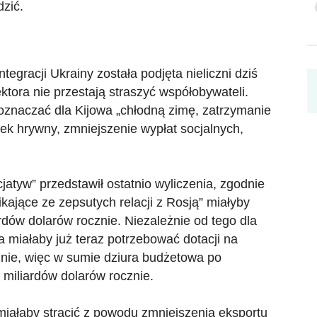
dzić.
egracji Ukrainy została podjęta nieliczni dziś
ktora nie przestają straszyć współobywateli.
znaczać dla Kijowa „chłodną zimę, zatrzymanie
dek hrywny, zmniejszenie wypłat socjalnych,
cjatyw” przedstawił ostatnio wyliczenia, zgodnie
ikające ze zepsutych relacji z Rosją” miałyby
rdów dolarów rocznie. Niezależnie od tego dla
 miałaby już teraz potrzebować dotacji na
znie, więc w sumie dziura budżetowa po
miliardów dolarów rocznie.
miałaby stracić z powodu zmniejszenia eksportu