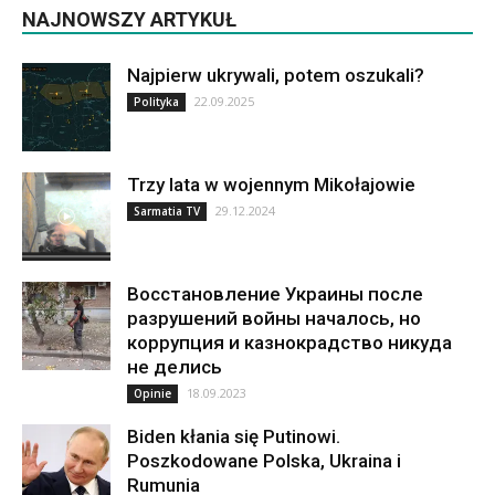
NAJNOWSZY ARTYKUŁ
Najpierw ukrywali, potem oszukali?
22.09.2025
Polityka
Trzy lata w wojennym Mikołajowie
29.12.2024
Sarmatia TV
Восстановление Украины после
разрушений войны началось, но
коррупция и казнокрадство никуда
не делись
18.09.2023
Opinie
Biden kłania się Putinowi.
Poszkodowane Polska, Ukraina i
Rumunia