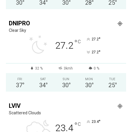
30
°
34
°
30
°
28
°
25
°
DNIPRO
Clear Sky
°
27.2
°
C
27.2
°
27.2
32 %
3kmh
0 %
FRI
SAT
SUN
MON
TUE
37
°
34
°
30
°
30
°
25
°
LVIV
Scattered Clouds
°
23.4
°
C
23.4