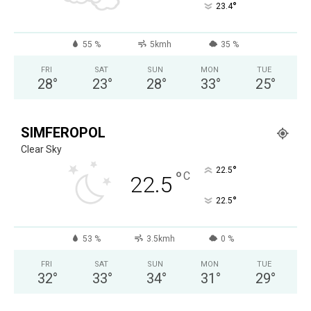
°
23.4
55 %
5kmh
35 %
FRI
SAT
SUN
MON
TUE
28
°
23
°
28
°
33
°
25
°
SIMFEROPOL
Clear Sky
°
22.5
°
C
22.5
°
22.5
53 %
3.5kmh
0 %
FRI
SAT
SUN
MON
TUE
32
°
33
°
34
°
31
°
29
°