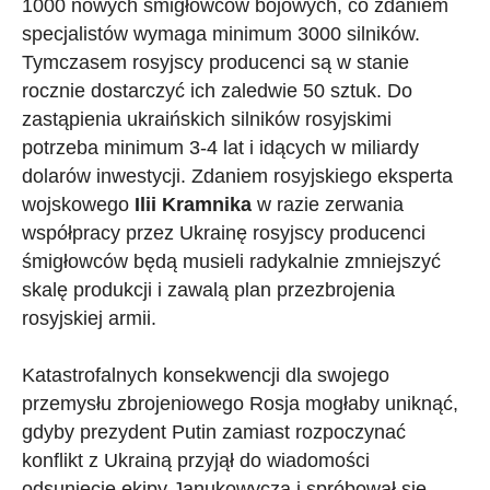
1000 nowych śmigłowców bojowych, co zdaniem
specjalistów wymaga minimum 3000 silników.
Tymczasem rosyjscy producenci są w stanie
rocznie dostarczyć ich zaledwie 50 sztuk. Do
zastąpienia ukraińskich silników rosyjskimi
potrzeba minimum 3-4 lat i idących w miliardy
dolarów inwestycji. Zdaniem rosyjskiego eksperta
wojskowego
Ilii Kramnika
w razie zerwania
współpracy przez Ukrainę rosyjscy producenci
śmigłowców będą musieli radykalnie zmniejszyć
skalę produkcji i zawalą plan przezbrojenia
rosyjskiej armii.
Katastrofalnych konsekwencji dla swojego
przemysłu zbrojeniowego Rosja mogłaby uniknąć,
gdyby prezydent Putin zamiast rozpoczynać
konflikt z Ukrainą przyjął do wiadomości
odsunięcie ekipy Janukowycza i spróbował się