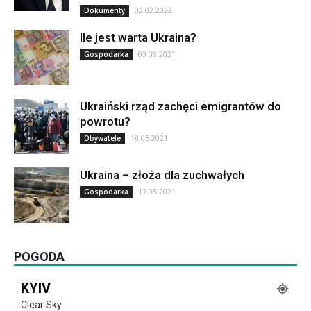
02.02.2022
Dokumenty
Ile jest warta Ukraina?
03.08.2021
Gospodarka
Ukraiński rząd zachęci emigrantów do
powrotu?
18.05.2021
Obywatele
Ukraina – złoża dla zuchwałych
17.05.2021
Gospodarka
POGODA
KYIV
Clear Sky