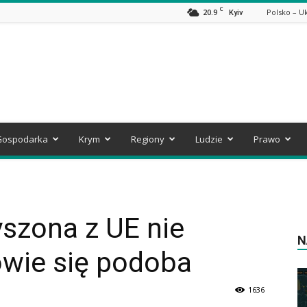
C
20.9
Polsko – U
Kyiv
Gospodarka
Krym
Regiony
Ludzie
Prawo
szona z UE nie
N
owie się podoba
1636