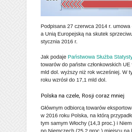
Podpisana 27 czerwca 2014 r. umowa o
a Unią Europejską na skutek sprzeciw
stycznia 2016 r.
Jak podaje
Państwowa Służba Statysty
towarów do państw członkowskich UE wy
mld dol. wyższy niż rok wcześniej. W 
roku wzrósł do 17,1 mld dol.
Polska na czele, Rosji coraz mniej
Głównym odbiorcą towarów eksportowa
w 2016 roku Polska, na którą przypadł
tym samym Włochy (14,3 proc.) i Niemc
po Niemczech (25,2 proc.) miejscu na 