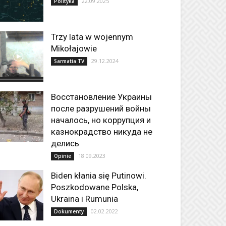
22.09.2025
Polityka
Trzy lata w wojennym
Mikołajowie
29.12.2024
Sarmatia TV
Восстановление Украины
после разрушений войны
началось, но коррупция и
казнокрадство никуда не
делись
18.09.2023
Opinie
Biden kłania się Putinowi.
Poszkodowane Polska,
Ukraina i Rumunia
02.02.2022
Dokumenty