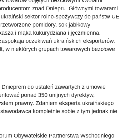
nek towarów objętych bezcłowymi kwotami
producentom znad Dniepru. Głównymi towarami
ukraiński sektor rolno-spożywczy do państw UE
, przetworzone pomidory, sok jabłkowy
kasza i mąka kukurydziana i jęczmienna.
zaspokaja oczekiwań ukraińskich eksporterów.
t, w niektórych grupach towarowych bezcłowe
 Dnieprem do ustaleń zawartych z umowie
entować ponad 350 unijnych dyrektyw,
ystem prawny. Zdaniem eksperta ukraińskiego
stawodawca kompletnie sobie z tym jednak nie
 Forum Obywatelskie Partnerstwa Wschodniego