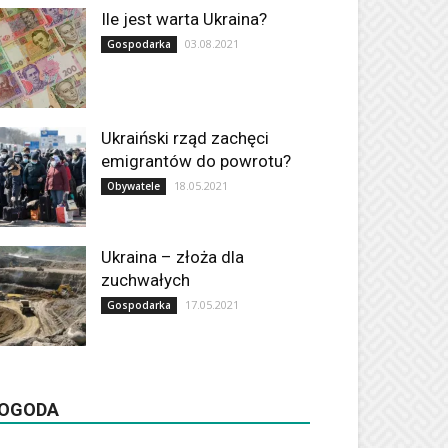
Ile jest warta Ukraina?
03.08.2021
Gospodarka
Ukraiński rząd zachęci
emigrantów do powrotu?
18.05.2021
Obywatele
Ukraina – złoża dla
zuchwałych
17.05.2021
Gospodarka
OGODA