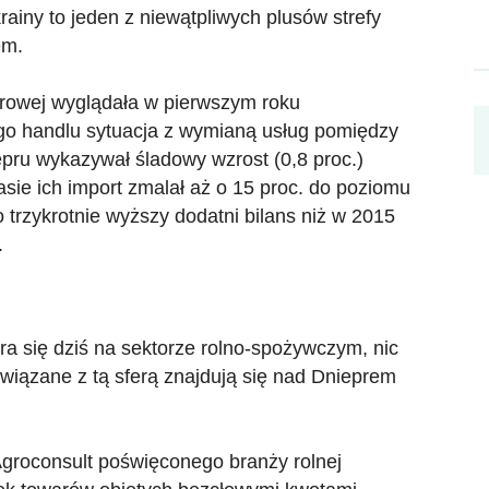
iny to jeden z niewątpliwych plusów strefy
em.
rowej wyglądała w pierwszym roku
go handlu sytuacja z wymianą usług pomiędzy
pru wykazywał śladowy wzrost (0,8 proc.)
asie ich import zmalał aż o 15 proc. do poziomu
o trzykrotnie wyższy dodatni bilans niż w 2015
.
era się dziś na sektorze rolno-spożywczym, nic
związane z tą sferą znajdują się nad Dnieprem
Agroconsult poświęconego branży rolnej