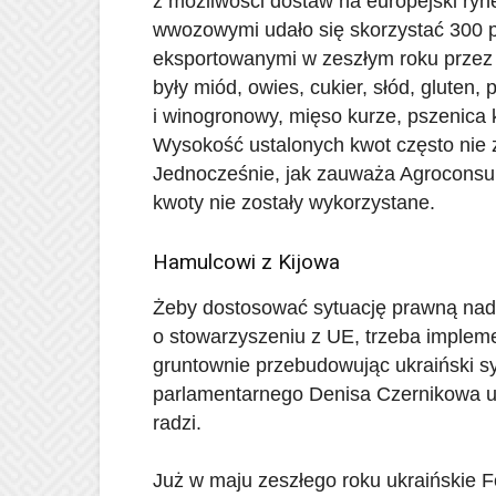
z możliwości dostaw na europejski ry
wwozowymi udało się skorzystać 300 
eksportowanymi w zeszłym roku przez 
były miód, owies, cukier, słód, gluten
i winogronowy, mięso kurze, pszenica 
Wysokość ustalonych kwot często nie 
Jednocześnie, jak zauważa Agroconsul
kwoty nie zostały wykorzystane.
Hamulcowi z Kijowa
Żeby dostosować sytuację prawną nad
o stowarzyszeniu z UE, trzeba implem
gruntownie przebudowując ukraiński s
parlamentarnego Denisa Czernikowa u
radzi.
Już w maju zeszłego roku ukraińskie