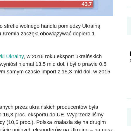
 strefie wolnego handlu pomiędzy Ukrainą
u Kremla zaczęła obowiązywać dopiero 1
ki Ukrainy
, w 2016 roku eksport ukraińskich
niósł niemal 13,5 mld dol. i był o prawie 0,5
tym samym czasie import z 15,3 mld dol. w 2015
nych przez ukraińskich producentów była
o 16,3 proc. eksportu do UE. Wyprzedziliśmy
y (10,5 proc.). Polska znalazła się na drugim
liście unijnych eksporterów na Ukrainę – na nasz