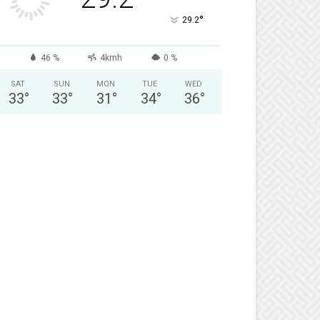
°
29.2
46 %
4kmh
0 %
SAT
SUN
MON
TUE
WED
33
°
33
°
31
°
34
°
36
°