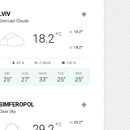
LVIV
Overcast Clouds
°
18.2
°
C
18.2
°
18.2
65 %
2.9kmh
100 %
SAT
SUN
MON
TUE
WED
25
°
27
°
33
°
25
°
25
°
SIMFEROPOL
Clear Sky
°
29.2
°
C
29.2