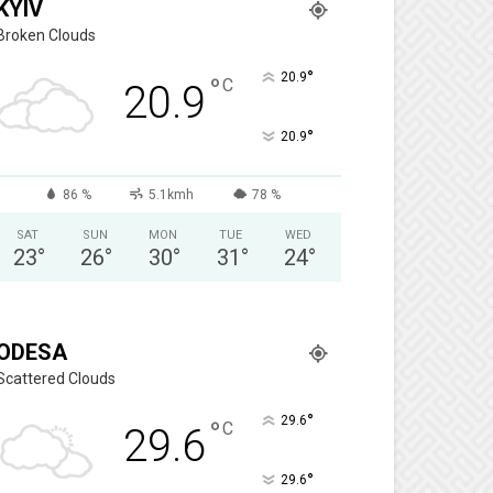
KYIV
Broken Clouds
°
20.9
°
C
20.9
°
20.9
86 %
5.1kmh
78 %
SAT
SUN
MON
TUE
WED
23
°
26
°
30
°
31
°
24
°
ODESA
Scattered Clouds
°
29.6
°
C
29.6
°
29.6