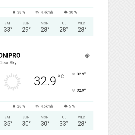
38 %
4.4kmh
30 %
SAT
SUN
MON
TUE
WED
33
°
29
°
28
°
28
°
28
°
DNIPRO
Clear Sky
°
32.9
°
C
32.9
°
32.9
26 %
4.6kmh
5 %
SAT
SUN
MON
TUE
WED
35
°
30
°
30
°
33
°
28
°