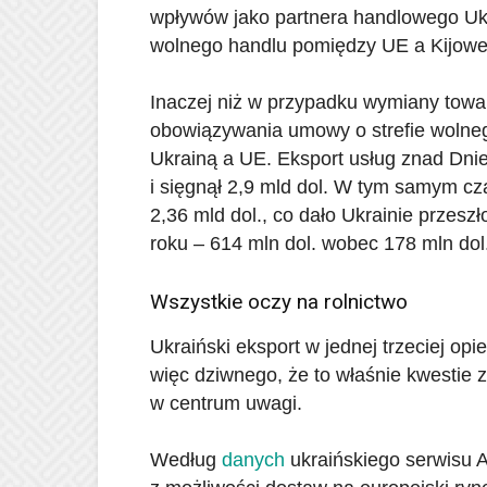
wpływów jako partnera handlowego Ukra
wolnego handlu pomiędzy UE a Kijow
Inaczej niż w przypadku wymiany towa
obowiązywania umowy o strefie wolne
Ukrainą a UE. Eksport usług znad Dnie
i sięgnął 2,9 mld dol. W tym samym cz
2,36 mld dol., co dało Ukrainie przeszł
roku – 614 mln dol. wobec 178 mln dol
Wszystkie oczy na rolnictwo
Ukraiński eksport w jednej trzeciej opi
więc dziwnego, że to właśnie kwestie 
w centrum uwagi.
Według
danych
ukraińskiego serwisu 